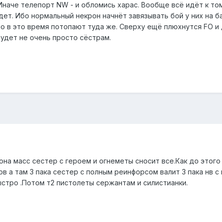
Иначе телепорт NW - и обломись харас. Вообще всё идёт к том
ет. Ибо нормальный некрон начнёт завязывать бой у них на ба
но в это время потопают туда же. Сверху ещё плюхнутся FO и
будет не очень просто сёстрам.
на масс сестер с героем и огнеметы сносит все.Как до этого
в а там 3 пака сестер с полным реинфорсом валит 3 пака нв с
ыстро .Потом т2 пистолеты сержантам и силистианки.