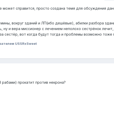
 не может справится, просто создана темя для обсуждения да
 мины, вокруг зданий и ЛП(ибо дешёвые), абилки разбора здан
, ну и вера миссионер с лечением неполохо сестрёнок лечит,
за сестёр, вот когда будут тогда и проблемы возможно тоже п
вателем USSRxSweet
3 рабами) прокатит против некрона?