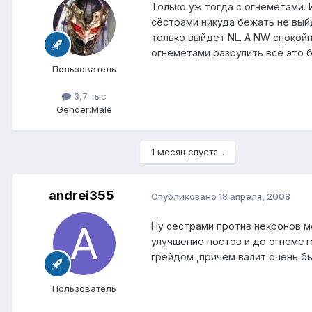
Только уж тогда с огнемётами. 
сёстрами никуда бежать не выйд
только выйдет NL. А NW спокой
огнемётами разрулить всё это 
Пользователь
3,7 тыс
Gender:
Male
1 месяц спустя...
andrei355
Опубликовано
18 апреля, 2008
Ну сестрами против некронов мо
улучшение постов и до огнемето
грейдом ,причем валит очень б
Пользователь