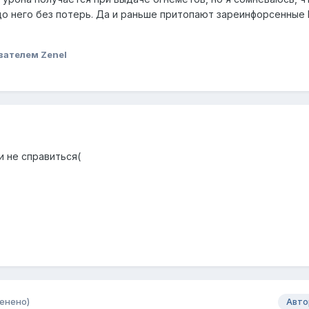
до него без потерь. Да и раньше притопают зареинфорсенные
вателем Zenel
и не справиться(
енено)
Авто