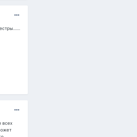
ры........
е всех
может
то