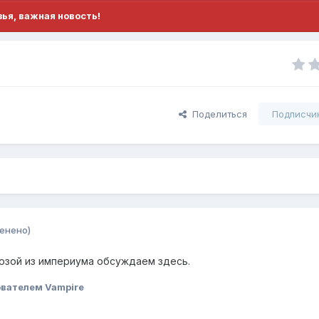
ья, важная новость!
Поделиться
Подписчи
енено)
розой из империума обсуждаем здесь.
вателем Vampire