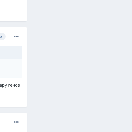
р
пару генов