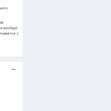
нного
ий
 и вообще
оявятся ;)