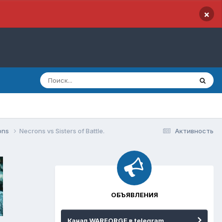
×
ons
Necrons vs Sisters of Battle.
Активность
ОБЪЯВЛЕНИЯ
Канал WARFORGE в telegram