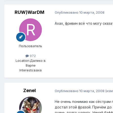
RUW)WarDM
Опубликовано
10 марта, 2008
Ахах, фривин всё что могу сказат
Пользователь
972
Location:
Далеко в
Варпе
Interests:
ваха
Zenel
Опубликовано
10 марта, 2008
(изм
Не очень понимаю как сёстрам п
достал этой фразой. Причём до
очень долго шалить. Некий бафф