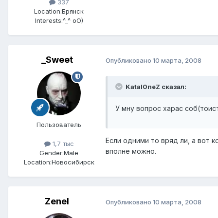
337
Location:
Брянск
Interests:
^_^ oO)
_Sweet
Опубликовано
10 марта, 2008
Katal0neZ сказал:
У мну вопрос харас соб(тоис
Пользователь
Если одними то вряд ли, а вот 
1,7 тыс
вполне можно.
Gender:
Male
Location:
Новосибирск
Zenel
Опубликовано
10 марта, 2008