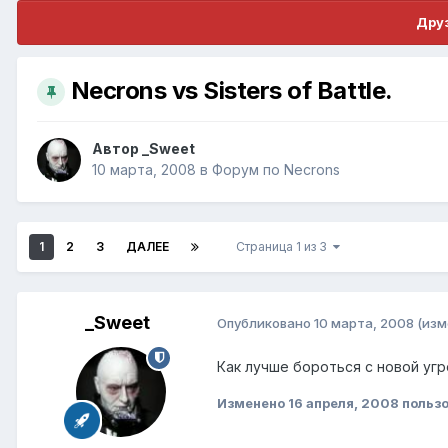
Друз
Necrons vs Sisters of Battle.
Автор
_Sweet
10 марта, 2008
в
Форум по Necrons
1
2
3
ДАЛЕЕ
Страница 1 из 3
_Sweet
Опубликовано
10 марта, 2008
(изм
Как лучше бороться с новой уг
Изменено
16 апреля, 2008
пользо