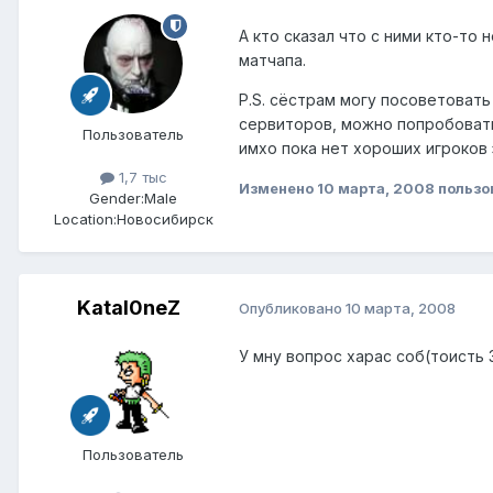
А кто сказал что с ними кто-то
матчапа.
P.S. сёстрам могу посоветовать
сервиторов, можно попробовать
Пользователь
имхо пока нет хороших игроков 
1,7 тыс
Изменено
10 марта, 2008
пользо
Gender:
Male
Location:
Новосибирск
Katal0neZ
Опубликовано
10 марта, 2008
У мну вопрос харас соб(тоисть 
Пользователь