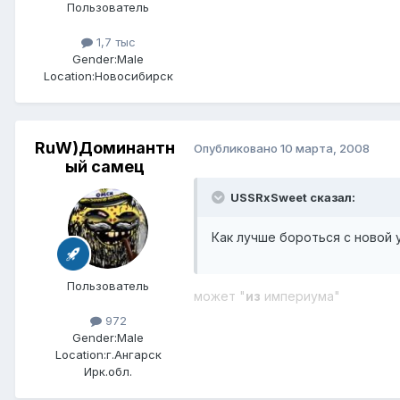
Пользователь
1,7 тыс
Gender:
Male
Location:
Новосибирск
RuW)Доминантн
Опубликовано
10 марта, 2008
ый самец
USSRxSweet сказал:
Как лучше бороться с новой
Пользователь
может "
из
империума"
972
Gender:
Male
Location:
г.Ангарск
Ирк.обл.