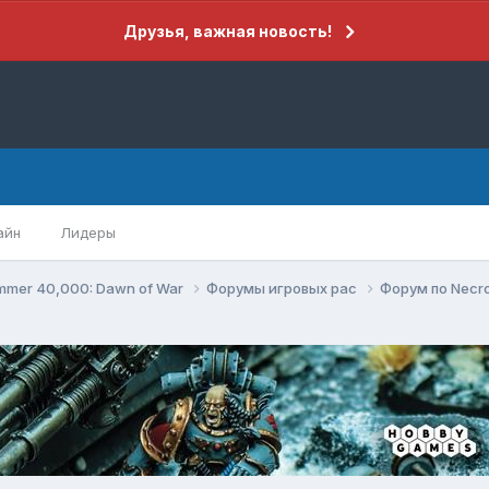
Друзья, важная новость!
айн
Лидеры
mer 40,000: Dawn of War
Форумы игровых рас
Форум по Necr