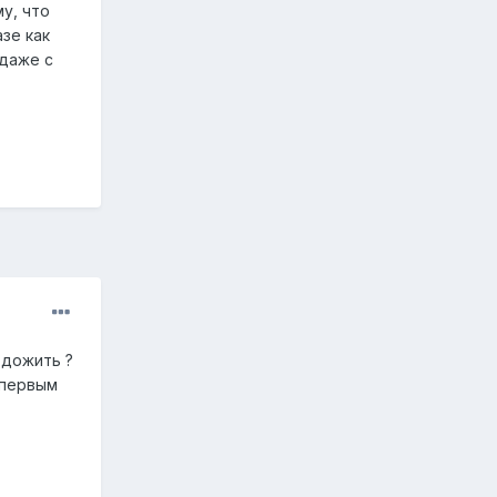
у, что
зе как
 даже с
 дожить ?
 первым