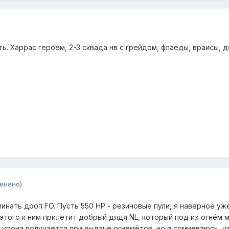
ь. Харрас героем, 2-3 сквада нв с грейдом, флаеды, враисы, дест
енено)
инать дроп FO. Пусть 550 HP - резиновые пули, я наверное уж
 этого к ним прилетит добрый дядя NL, который под их огнём 
 урона получается при выдаче огнемётов, но я сомневаюсь, ч