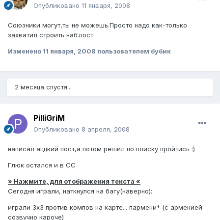
Опубликовано
11 января, 2008
Союзники могут,ты не можешь.Просто надо как-только
захватил строить наб.пост.
Изменено
11 января, 2008
пользователем бубик
2 месяца спустя...
PilliGriM
Опубликовано
8 апреля, 2008
написал аццкий пост,а потом решил по поиску пройтись :)
Глюк остался и в СС
» Нажмите, для отображения текста «
Сегодня играли, наткнулся на багу(наверно):
играли 3х3 против компов на карте... пармени* (с арменией
созвучно кароче)