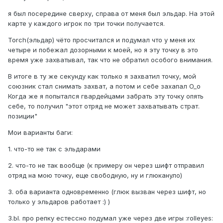
я был посередине сверху, справа от меня был эльдар. На этой
карте у каждого игрок по три точки получается.
Torch(эльдар) чёто просчитался и подумал что у меня их
четыре и побежал дозорными к моей, но я эту точку в это
время уже захватывал, так что не обратил особого внимания.
В итоге в ту же секунду как только я захватил точку, мой
союзник стал снимать захват, а потом и себе захапал O_o
Когда же я попытался гвардейцами забрать эту точку опять
себе, то получил "этот отряд не может захватывать страт.
позиции"
Мои варианты баги:
1. что-то не так с эльдарами
2. что-то не так вообще (к примеру он через шифт отправил
отряд на мою точку, еще свободную, ну и глюкануло)
3. оба варианта одновременно (глюк вызван через шифт, но
только у эльдаров работает :) )
З.Ы. про репку естессно подумал уже через две игры :rolleyes: