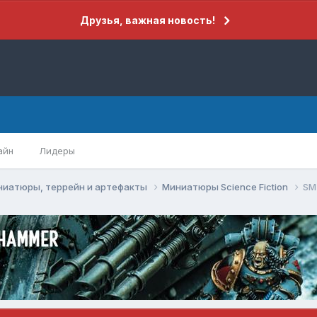
Друзья, важная новость!
айн
Лидеры
ниатюры, террейн и артефакты
Миниатюры Science Fiction
SM