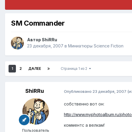
SM Commander
Автор
ShiRRu
23 декабря, 2007
в
Миниатюры Science Fiction
1
2
ДАЛЕЕ
Страница 1 из 2
ShiRRu
Опубликовано
23 декабря, 2007
(и
собственно вот он:
http://www.myphotoalbum.ru/photo
комментс а велкам!
Пользователь