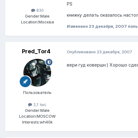
PS
830
книжку делать оказалось настол
Gender:
Male
Location:
Москва
Изменено
23 декабря, 2007
поль
Pred_Tor4
Опубликовано
23 декабря, 2007
вери гуд ковершн:) Хорошо сдел
Пользователь
2,1 тыс
Gender:
Male
Location:
MOSCOW
Interests:
wh40k