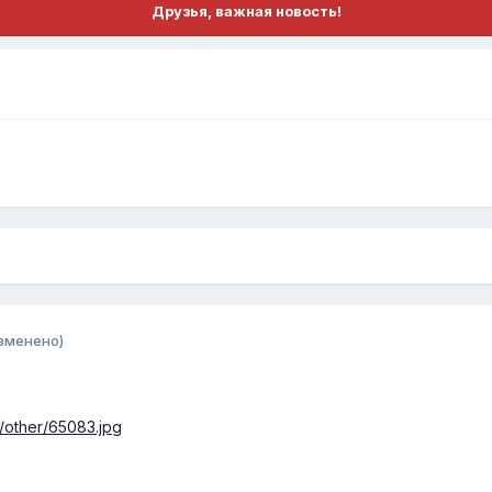
Друзья, важная новость!
зменено)
/other/65083.jpg