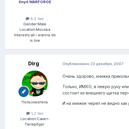
Клуб WARFORGE
6,2 тыс
Gender:
Male
Location:
Москва
Interests:
all i wanna do
is live
Dirg
Опубликовано
23 декабря, 2007
Очень здорово, книжка прикольн
Только, ИМХО, в левую руку или
состоит из внешнего щитка перч
Пользователь
И на книжке череп не видно как 
1,2 тыс
Location:
Санкт-
Петербург