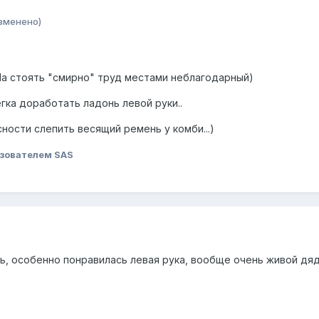
зменено)
Ма стоять "смирно" труд местами неблагодарный)
гка доработать ладонь левой руки..
ности слепить весящий ремень у комби...)
зователем SAS
сь, особенно понравилась левая рука, вообще очень живой дя