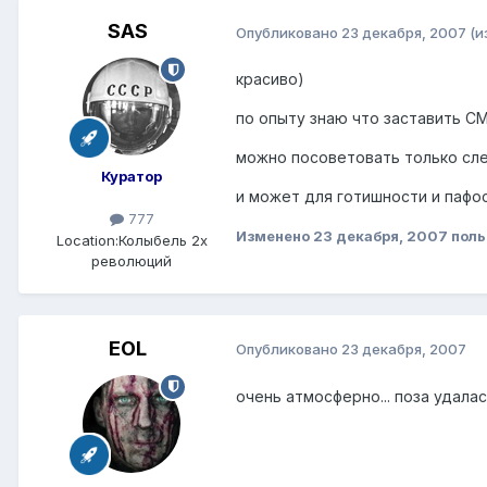
SAS
Опубликовано
23 декабря, 2007
(и
красиво)
по опыту знаю что заставить С
можно посоветовать только сле
Куратор
и может для готишности и пафос
777
Изменено
23 декабря, 2007
поль
Location:
Колыбель 2х
революций
EOL
Опубликовано
23 декабря, 2007
очень атмосферно... поза удала