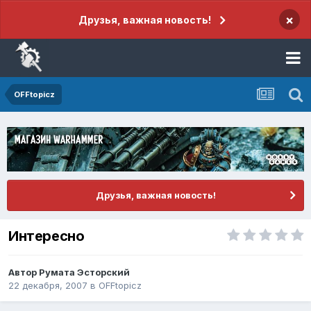
×
Друзья, важная новость!
OFFtopicz
Друзья, важная новость!
Интересно
Автор
Румата Эсторский
22 декабря, 2007
в
OFFtopicz