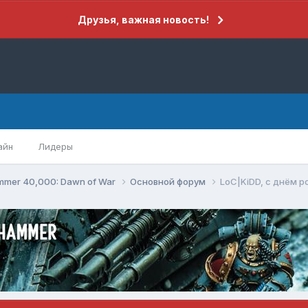
Друзья, важная новость!
айн
Лидеры
mer 40,000: Dawn of War
Основной форум
LoC|KiDD, с днём р