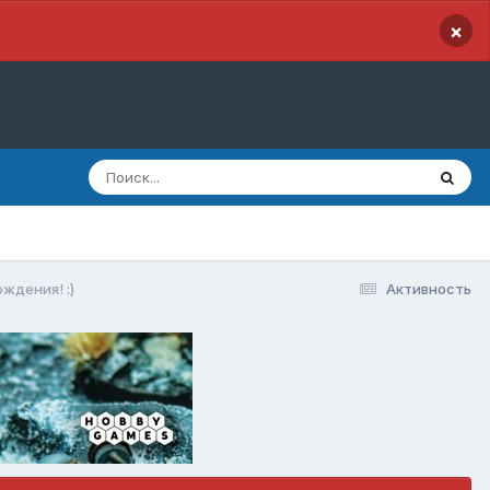
×
ождения! :)
Активность