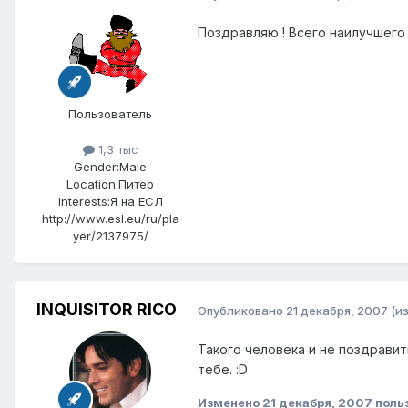
Поздравляю ! Всего наилучшего и
Пользователь
1,3 тыс
Gender:
Male
Location:
Питер
Interests:
Я на ЕСЛ
http://www.esl.eu/ru/pla
yer/2137975/
INQUISITOR RICO
Опубликовано
21 декабря, 2007
(и
Такого человека и не поздравит
тебе. :D
Изменено
21 декабря, 2007
поль