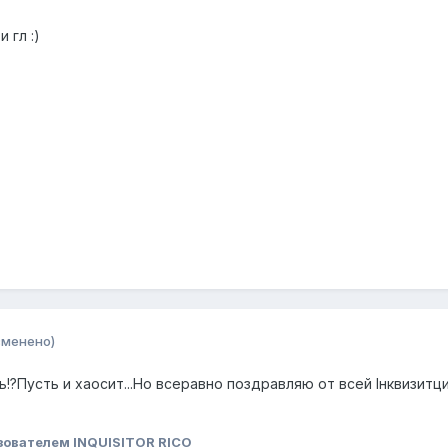
 гл :)
зменено)
ь!?Пусть и хаосит...Но всеравно поздравляю от всей Iнквизитц
зователем INQUISITOR RICO