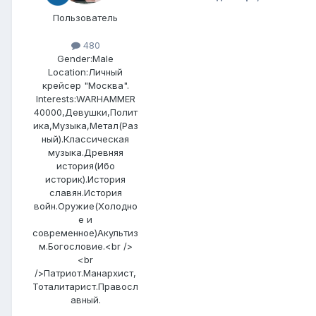
Пользователь
480
Gender:
Male
Location:
Личный
крейсер "Москва".
Interests:
WARHAMMER
40000,Девушки,Полит
ика,Музыка,Метал(Раз
ный).Классическая
музыка.Древняя
история(Ибо
историк).История
славян.История
войн.Оружие(Холодно
е и
современное)Акультиз
м.Богословие.<br />
<br
/>Патриот.Манархист,
Тоталитарист.Правосл
авный.