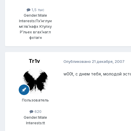
1,5 тыс
Gender:
Male
Interests:
Пх’нглуи
мглв’нафх Ктулху
Р’льех вгах’нагл
фхтагн
Tr1v
Опубликовано
21 декабря, 2007
w00t, с днем тебя, молодой эсто
Пользователь
620
Gender:
Male
Interests:
tt