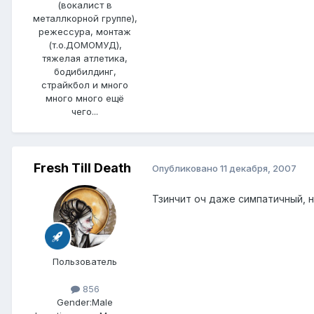
(вокалист в
металлкорной группе),
режессура, монтаж
(т.о.ДОМОМУД),
тяжелая атлетика,
бодибилдинг,
страйкбол и много
много много ещё
чего...
Fresh Till Death
Опубликовано
11 декабря, 2007
Тзинчит оч даже симпатичный, н
Пользователь
856
Gender:
Male