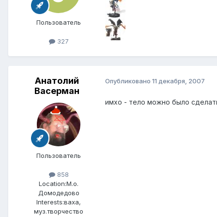
Пользователь
327
Анатолий
Опубликовано
11 декабря, 2007
Васерман
имхо - тело можно было сделать
Пользователь
858
Location:
М.о.
Домодедово
Interests:
ваха,
муз.творчество