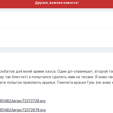
Друзья, важная новость!
кробатов для моей армии хаоса. Один дп-слаанешит, второй т
ому так блестит) и попытался сделать нмм на тесаке. Я знаю с
ате попыток приклеить крылья. Тзинчита красил Гуль (не знаю е
/3351482/large/72372728.jpg
/3351482/large/72372678.jpg