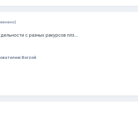
зменено)
ельности с разных ракурсов плз....
ователем Borzoй