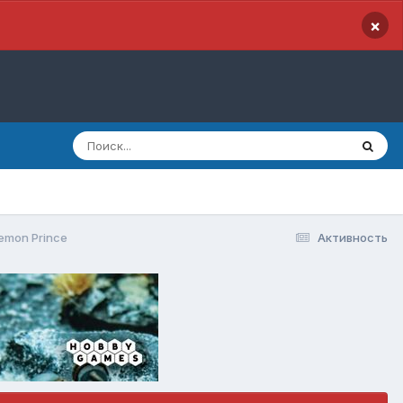
×
emon Prince
Активность