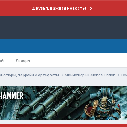
Друзья, важная новость!
айн
Лидеры
ниатюры, террейн и артефакты
Миниатюры Science Fiction
Da