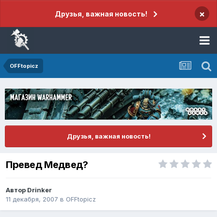
×
Друзья, важная новость!
OFFtopicz
Друзья, важная новость!
Превед Медвед?
Автор
Drinker
11 декабря, 2007
в
OFFtopicz