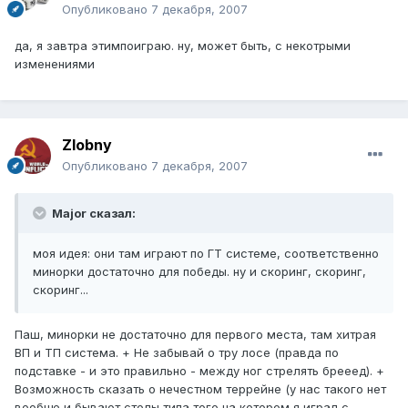
Опубликовано
7 декабря, 2007
да, я завтра этимпоиграю. ну, может быть, с некотрыми
изменениями
Zlobny
Опубликовано
7 декабря, 2007
Major сказал:
моя идея: они там играют по ГТ системе, соответственно
минорки достаточно для победы. ну и скоринг, скоринг,
скоринг...
Паш, минорки не достаточно для первого места, там хитрая
ВП и ТП система. + Не забывай о тру лосе (правда по
подставке - и это правильно - между ног стрелять брееед). +
Возможность сказать о нечестном террейне (у нас такого нет
вообще и бывают столы типа того на котором я играл с