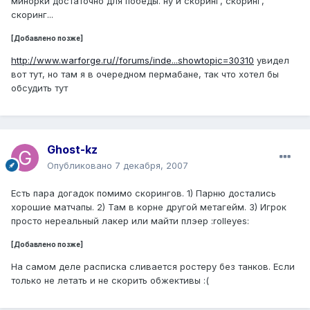
минорки достаточно для победы. ну и скоринг, скоринг,
скоринг...
[Добавлено позже]
http://www.warforge.ru//forums/inde...showtopic=30310
увидел
вот тут, но там я в очередном пермабане, так что хотел бы
обсудить тут
Ghost-kz
Опубликовано
7 декабря, 2007
Есть пара догадок помимо скорингов. 1) Парню достались
хорошие матчапы. 2) Там в корне другой метагейм. 3) Игрок
просто нереальный лакер или майти плэер :rolleyes:
[Добавлено позже]
На самом деле расписка сливается ростеру без танков. Если
только не летать и не скорить обжективы :(