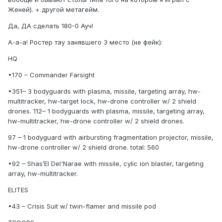
Женей). + другой метагейм.
Да, ДА сделать 180-0 Ауч!
А-а-а! Ростер тау занявшего 3 место (не фейк):
HQ
•170 – Commander Farsight
•351– 3 bodyguards with plasma, missile, targeting array, hw-
multitracker, hw-target lock, hw-drone controller w/ 2 shield
drones. 112– 1 bodyguards with plasma, missile, targeting array,
hw-multitracker, hw-drone controller w/ 2 shield drones.
97 – 1 bodyguard with airbursting fragmentation projector, missile,
hw-drone controller w/ 2 shield drone. total: 560
•92 – Shas’El Del'Narae with missile, cylic ion blaster, targeting
array, hw-multitracker.
ELITES
•43 – Crisis Suit w/ twin-flamer and missile pod