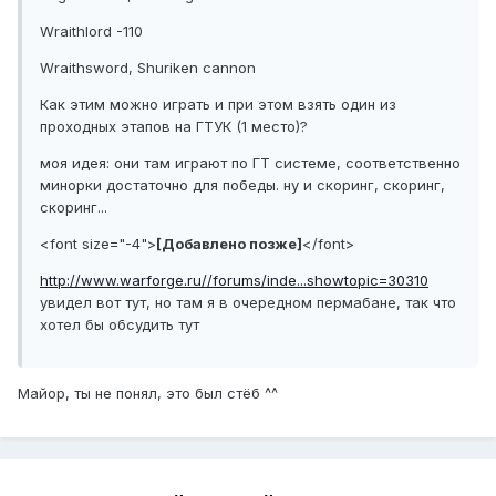
Wraithlord -110
Wraithsword, Shuriken cannon
Как этим можно играть и при этом взять один из
проходных этапов на ГТУК (1 место)?
моя идея: они там играют по ГТ системе, соответственно
минорки достаточно для победы. ну и скоринг, скоринг,
скоринг...
<font size="-4">
[Добавлено позже]
</font>
http://www.warforge.ru//forums/inde...showtopic=30310
увидел вот тут, но там я в очередном пермабане, так что
хотел бы обсудить тут
Майор, ты не понял, это был стёб ^^