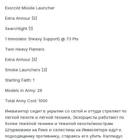
Exorcist Missile Launcher
Extra Armour [5]
Searchlight [1]
1 Immolator (Heavy Support) @ 73 Pts
Twin Heavy Flamers
Extra Armour [5]
Smoke Launchers [3]
Starting Faith: 1
Models in Army: 29
Total Army Cost: 1000
Инквизитор сидит в укрытии со свтой и оттуда стреляет по
легкой пехоте и лёгкой технике, Экзорцисты работают по
более тяжёлой технике и тяжелой пехоте/монстрам.
Штурмовики на Рино и селестины на Иммоляторе едут к
подходященму противнику, стараясь его убить. Каллидус