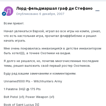
Лорд-фельдмаршал граф ди Стефано
Опубликовано
6 декабря, 2007
Всем привет.
Начал увлекаться Вархой, играл во все игры на компе, узнал,
что есть настольная игра, прочитал флаффбиблию и решил
начать играть.
Мне очень понравилась инквизиция(я в детстве инквизитором
быть хотел)))), а точнее Охотники на ведьм.
Я долго не решался, но, почитав многочисленные последние
темы, решил выложить свой первый ростер Охотников.
Буду рад вашим замечаниям и комментариям.
Unnamed1000 Pts - Witchhunters Army
1 Palatine (HQ) @ 175 Pts
Bolt Pistol (x1); Power Weapon (x1)
Book of Saint Lucius [5]