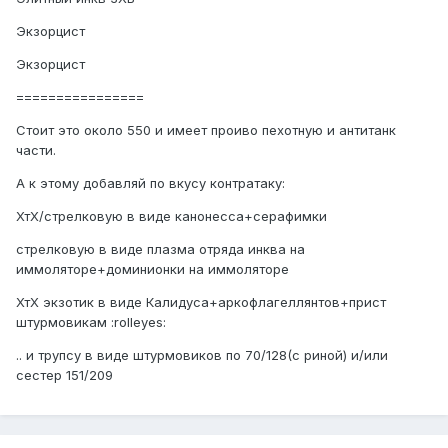
Экзорцист
Экзорцист
================
Стоит это около 550 и имеет проиво пехотную и антитанк
части.
А к этому добавляй по вкусу контратаку:
ХтХ/стрелковую в виде канонесса+серафимки
стрелковую в виде плазма отряда инква на
иммоляторе+доминионки на иммоляторе
ХтХ экзотик в виде Калидуса+аркофлагеллянтов+прист
штурмовикам :rolleyes:
.. и трупсу в виде штурмовиков по 70/128(с риной) и/или
сестер 151/209