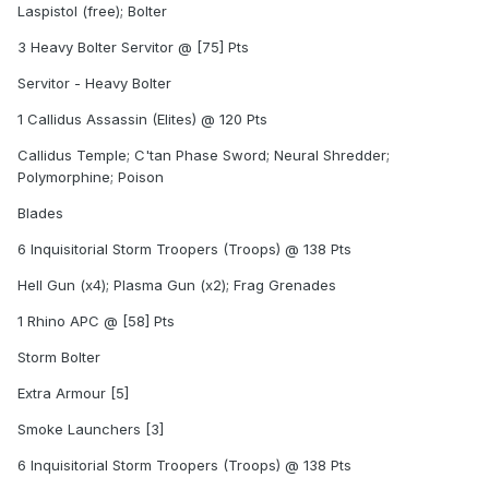
Laspistol (free); Bolter
3 Heavy Bolter Servitor @ [75] Pts
Servitor - Heavy Bolter
1 Callidus Assassin (Elites) @ 120 Pts
Callidus Temple; C'tan Phase Sword; Neural Shredder;
Polymorphine; Poison
Blades
6 Inquisitorial Storm Troopers (Troops) @ 138 Pts
Hell Gun (x4); Plasma Gun (x2); Frag Grenades
1 Rhino APC @ [58] Pts
Storm Bolter
Extra Armour [5]
Smoke Launchers [3]
6 Inquisitorial Storm Troopers (Troops) @ 138 Pts