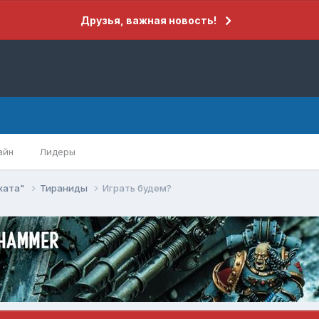
Друзья, важная новость!
айн
Лидеры
еката"
Тираниды
Играть будем?