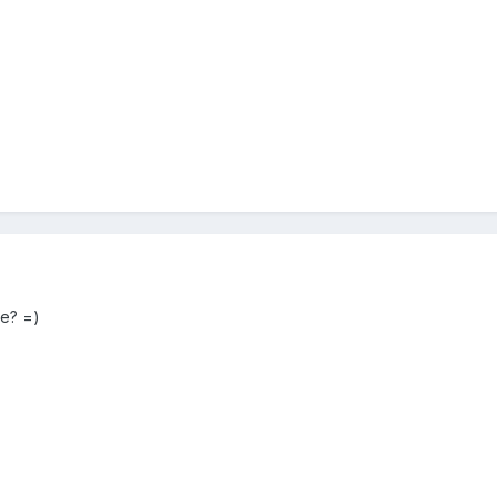
е? =)