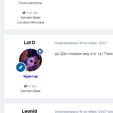
Пользователь
9,8 тыс
Gender:
Male
Location:
Москва
Lot D
Опубликовано
19 октября, 2007
да Ден покажи ему кто тут Папко
Куратор
6 тыс
Gender:
Male
Leonid
Опубликовано
19 октября, 2007
(и