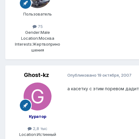
Пользователь
75
Gender:
Male
Location:
Москва
Interests:
Жертвоприно
шения
Ghost-kz
Опубликовано
19 октября, 2007
а касетку с этим поревом дадит
Куратор
2,8 тыс
Location:
Истинный