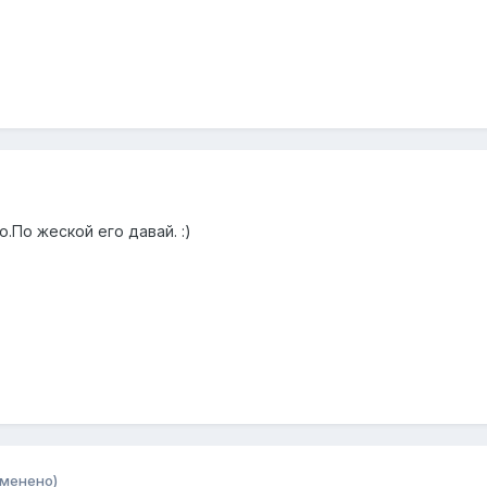
.По жеской его давай. :)
зменено)