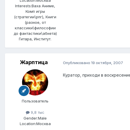
Location:
Москва
Interests:
Ваха Аниме,
Комп игры
(стратегии\рпг), Книги
(разное, от
классики\философии
до фантастики\абнета)
Гитара, Институт.
Жарптица
Опубликовано
19 октября, 2007
Куратор, приходи в воскресение
Пользователь
9,8 тыс
Gender:
Male
Location:
Москва