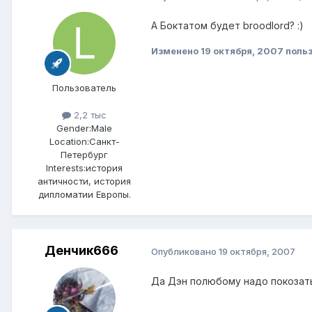
А Боктатом будет broodlord? :)
Изменено
19 октября, 2007
польз
Пользователь
2,2 тыс
Gender:
Male
Location:
Санкт-
Петербург
Interests:
история
античности, история
дипломатии Европы.
Денчик666
Опубликовано
19 октября, 2007
Да Дэн полюбому надо покозат