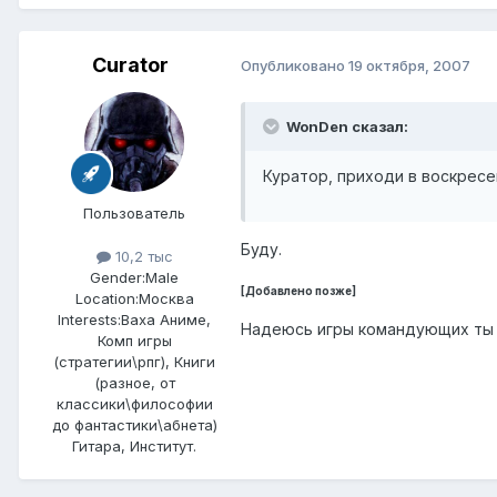
Curator
Опубликовано
19 октября, 2007
WonDen сказал:
Куратор, приходи в воскресе
Пользователь
Буду.
10,2 тыс
Gender:
Male
[Добавлено позже]
Location:
Москва
Interests:
Ваха Аниме,
Надеюсь игры командующих ты о
Комп игры
(стратегии\рпг), Книги
(разное, от
классики\философии
до фантастики\абнета)
Гитара, Институт.