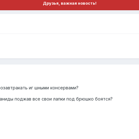
Друзья, важная новость!
позавтракать иг шными консервами?
раниды поджав все свои лапки под брюшко боятся?