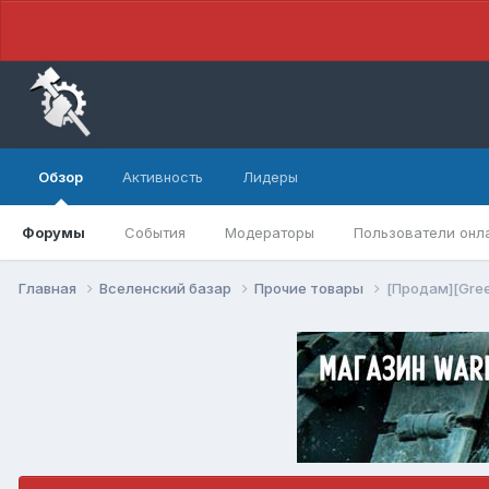
Обзор
Активность
Лидеры
Форумы
События
Модераторы
Пользователи онл
Главная
Вселенский базар
Прочие товары
[Продам][Gree