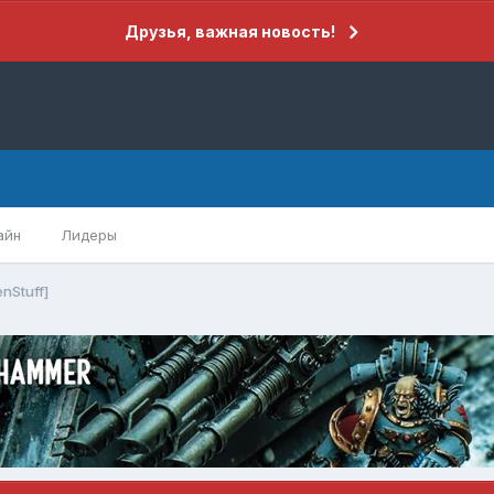
Друзья, важная новость!
айн
Лидеры
nStuff]