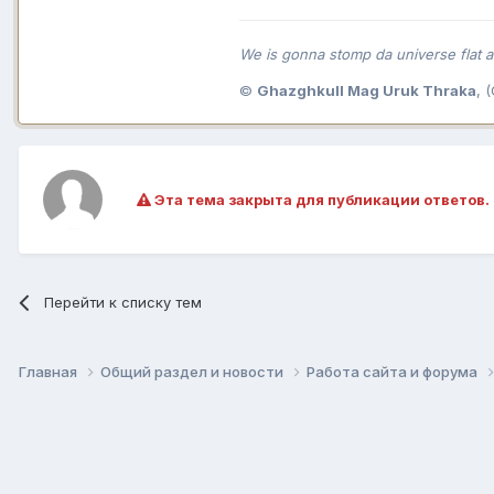
We is gonna stomp da universe flat an
©
Ghazghkull Mag Uruk Thraka
, 
Эта тема закрыта для публикации ответов.
Перейти к списку тем
Главная
Общий раздел и новости
Работа сайта и форума