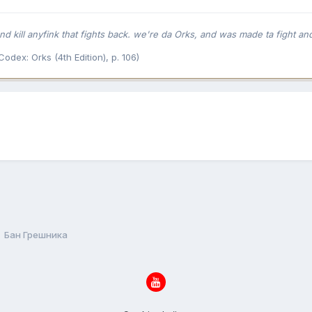
d kill anyfink that fights back. we're da Orks, and was made ta fight an
(Codex: Orks (4th Edition), p. 106)
Бан Грешника