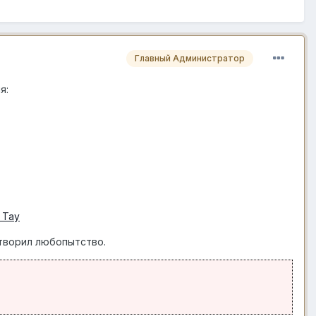
Главный Администратор
я:
 Тау
етворил любопытство.