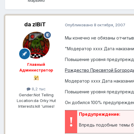
Марьино
da zIBiT
Опубликовано
8 октября, 2007
Мы конечно не обязаны отчитыв
"Модератор хххх Дата наказания 
Повышение уровня предупрежде
Главный
Рождество Пресвятой Богород
Администратор
Модератор хххх Дата наказания 1
8,2 тыс
Повышение уровня предупрежде
Gender:
Not Telling
Location:
da Orky Hut
Он добился 100% предупреждени
Interests:
kill 'umies!
Предупреждение:
!
Впредь подобные темы б