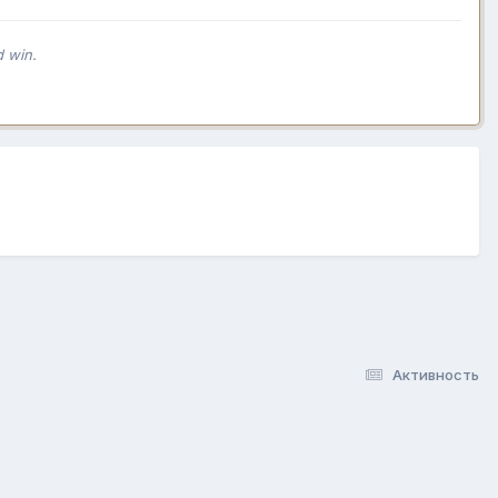
d win.
Активность