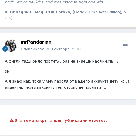
back. we're da Orks, and was made ta fight and win.
©
Ghazghkull Mag Uruk Thraka
, (Codex: Orks (4th Edition), p.
106)
mrPandarian
Опубликовано
8 октября, 2007
А фигли тады было портить , раз не знаешь как чинить =\
зы
А я знаю как, тока у мну пароля от вашего аккаунта нету :-р ,а
апдейтик через каконить тектстбокс не пролазит ..
Эта тема закрыта для публикации ответов.