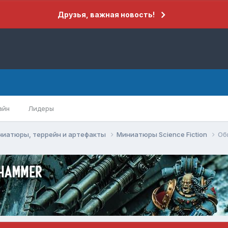
Друзья, важная новость!
айн
Лидеры
ниатюры, террейн и артефакты
Миниатюры Science Fiction
Об