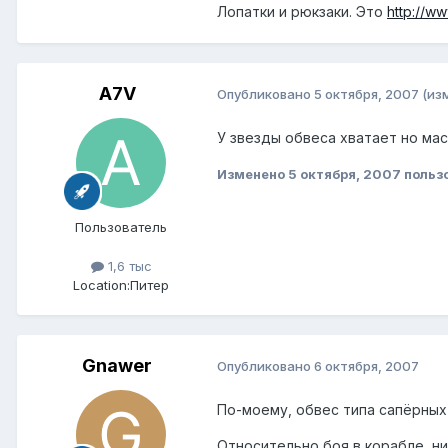
Лопатки и рюкзаки. Это
http://w
A7V
Опубликовано
5 октября, 2007
(из
У звезды обвеса хватает но мас
Изменено
5 октября, 2007
польз
Пользователь
1,6 тыс
Location:
Питер
Gnawer
Опубликовано
6 октября, 2007
По-моему, обвес типа сапёрных 
Относительно боя в корабле, ни