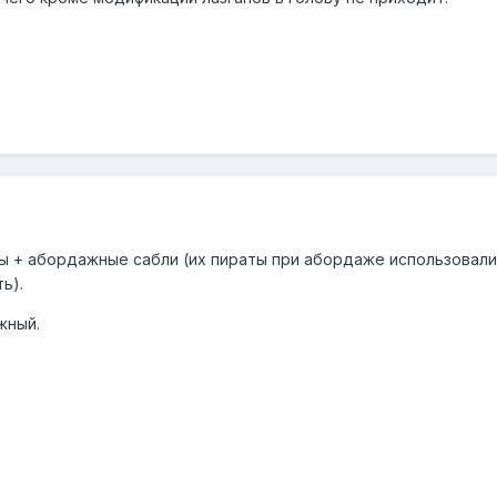
ы + абордажные сабли (их пираты при абордаже использовали 
ь).
жный.