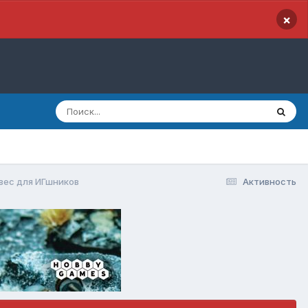
×
вес для ИГшников
Активность