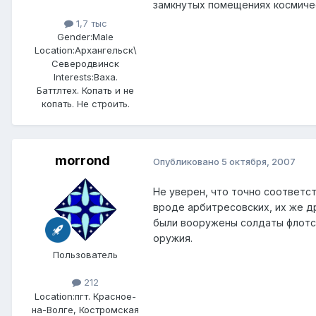
замкнутых помещениях космическ
1,7 тыс
Gender:
Male
Location:
Архангельск\
Северодвинск
Interests:
Ваха.
Баттлтех. Копать и не
копать. Не строить.
morrond
Опубликовано
5 октября, 2007
Не уверен, что точно соответс
вроде арбитресовских, их же д
были вооружены солдаты флотс
оружия.
Пользователь
212
Location:
пгт. Красное-
на-Волге, Костромская