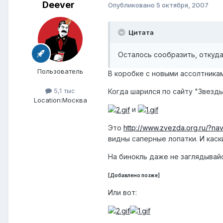
Deever
Опубликовано
5 октября, 2007
Цитата
Осталось сообразить, откуда
Пользователь
В коробке с новыми ассолтникам
5,1 тыс
Когда шарился по сайту "Звезды
Location:
Москва
и
Это
http://www.zvezda.org.ru/?n
видны саперные лопатки. И каск
На бинокль даже не заглядывайс
[Добавлено позже]
Или вот: