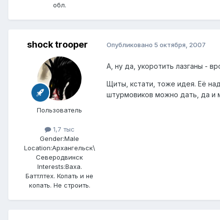
обл.
shock trooper
Опубликовано
5 октября, 2007
А, ну да, укоротить лазганы - 
Щиты, кстати, тоже идея. Её на
штурмовиков можно дать, да и м
Пользователь
1,7 тыс
Gender:
Male
Location:
Архангельск\
Северодвинск
Interests:
Ваха.
Баттлтех. Копать и не
копать. Не строить.