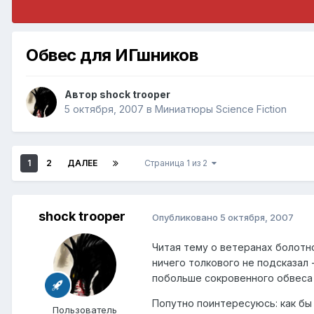
Обвес для ИГшников
Автор
shock trooper
5 октября, 2007
в
Миниатюры Science Fiction
1
2
ДАЛЕЕ
Страница 1 из 2
shock trooper
Опубликовано
5 октября, 2007
Читая тему о ветеранах болотно
ничего толкового не подсказал 
побольше сокровенного обвеса
Попутно поинтересуюсь: как бы 
Пользователь