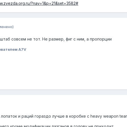
ww.zvezda.org.ru/?nav=1&p=21&set=3582#
менено)
штаб совсем не тот. Не размер, фиг с ним, а пропорции
ователем A7V
лопаток и раций гораздо лучше в коробке с heavy weapon tea
чего кроме модификации лазганов в голову не приходит.