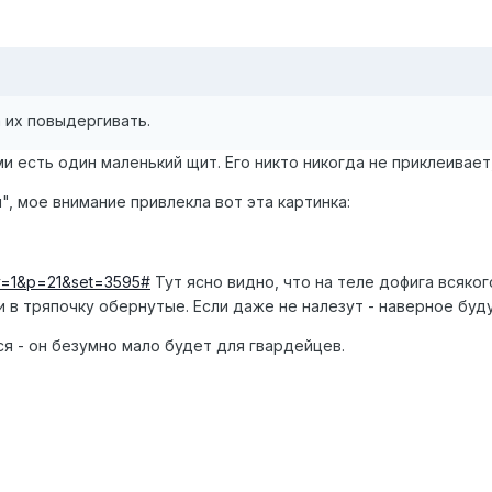
 их повыдергивать.
и есть один маленький щит. Его никто никогда не приклеивает,
", мое внимание привлекла вот эта картинка:
av=1&p=21&set=3595#
Тут ясно видно, что на теле дофига всяког
и в тряпочку обернутые. Если даже не налезут - наверное бу
я - он безумно мало будет для гвардейцев.