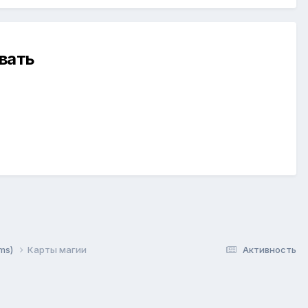
вать
oms)
Карты магии
Активность