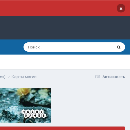
×
oms)
Карты магии
Активность