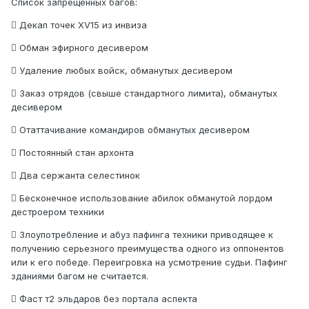
Список запрещенных багов:
 Декап точек XV15 из инвиза
 Обман эфирного десивером
 Удаление любых войск, обманутых десивером
 Заказ отрядов (свыше стандартного лимита), обманутых
десивером
 Отаттачивание командиров обманутых десивером
 Постоянный стан архонта
 Два сержанта селестинок
 Бесконечное использование абилок обманутой лордом
дестроером техники
 Злоупотребление и абуз пафинга техники приводящее к
получению серьезного преимущества одного из оппонентов
или к его победе. Переигровка на усмотрение судьи. Пафинг
зданиями багом не считается.
 Фаст т2 эльдаров без портала аспекта