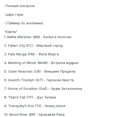
-Полный контроль
-Царь горы
-(Таймер по желанию)
"Карты"
1. Battle Marshes (BM) - Битва в болотах
2. Fallen City (FC) - Мёртвый город
3. Fata Morga (FM) - Фата Морга
4. Meeting of Minds (MoM) - Встреча мудрых
5. Outer Reaches (OR) - Внешние Пределы
6. Quest’s Triumph (QT) - Героизм Квеста
7. Shrine of Excellion (SoE) - Храм Экселлиона
8. Titan’s Fall (TF) - Дух Титана
9. Tranqulity’s End (TE) - Конец покоя
10. Blood River (BR) - Кровавая Река