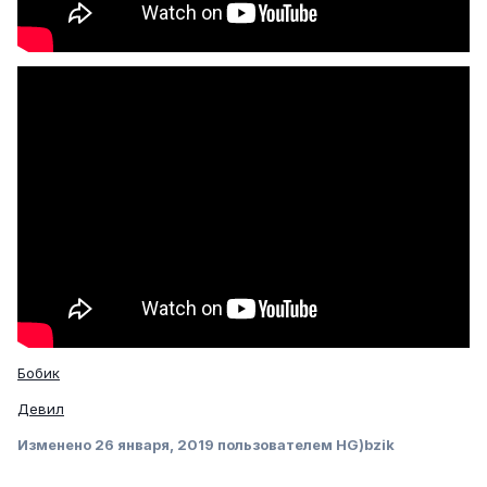
Бобик
Девил
Изменено
26 января, 2019
пользователем HG)bzik