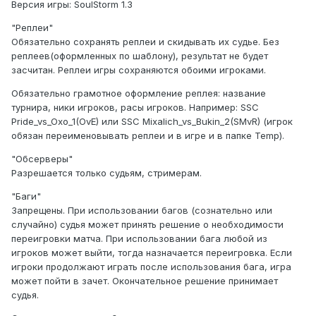
Версия игры: SoulStorm 1.3
"Реплеи"
Обязательно сохранять реплеи и скидывать их судье. Без
реплеев(оформленных по шаблону), результат не будет
засчитан. Реплеи игры сохраняются обоими игроками.
Обязательно грамотное оформление реплея: название
турнира, ники игроков, расы игроков. Например: SSC
Pride_vs_Oxo_1(OvE) или SSC Mixalich_vs_Bukin_2(SMvR) (игрок
обязан переименовывать реплеи и в игре и в папке Temp).
"Обсерверы"
Разрешается только судьям, стримерам.
"Баги"
Запрещены. При использовании багов (сознательно или
случайно) судья может принять решение о необходимости
переигровки матча. При использовании бага любой из
игроков может выйти, тогда назначается переигровка. Если
игроки продолжают играть после использования бага, игра
может пойти в зачет. Окончательное решение принимает
судья.