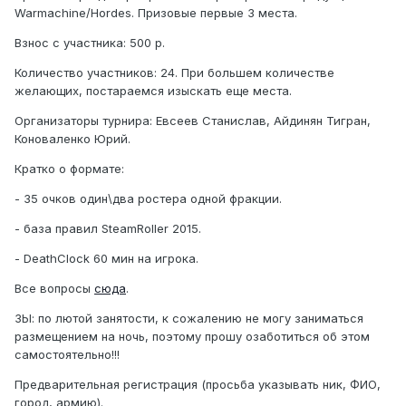
Warmachine/Hordes. Призовые первые 3 места.
Взнос с участника: 500 р.
Количество участников: 24. При большем количестве
желающих, постараемся изыскать еще места.
Организаторы турнира: Евсеев Станислав, Айдинян Тигран,
Коноваленко Юрий.
Кратко о формате:
- 35 очков один\два ростера одной фракции.
- база правил SteamRoller 2015.
- DeathClock 60 мин на игрока.
Все вопросы
сюда
.
ЗЫ: по лютой занятости, к сожалению не могу заниматься
размещением на ночь, поэтому прошу озаботиться об этом
самостоятельно!!!
Предварительная регистрация (просьба указывать ник, ФИО,
город, армию).