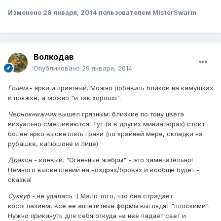
Изменено
28 января, 2014
пользователем MisterSwarm
Волкодав
Опубликовано
29 января, 2014
Голем
- ярки и приятный. Можно добавить бликов на камушках
и пряжке, а можно "и так хорошо".
Чернокнижник
вышел грязным: близкие по тону цвета
визуально смешиваются. Тут (и в других миниатюрах) стоит
более ярко высветлять грани (по крайней мере, складки на
рубашке, капюшоне и лице)
Дракон
- клёвый. "Огненные жабры" - это замечательно!
Немного высветлений на ноздрях/бровях и вообще будет -
сказка!
Суккуб
- не удалась :( Мало того, что она страдает
косоглазием, все её аппетитные формы выглядят "плоскими".
Нужно прикинуть для себя откуда на неё падает свет и