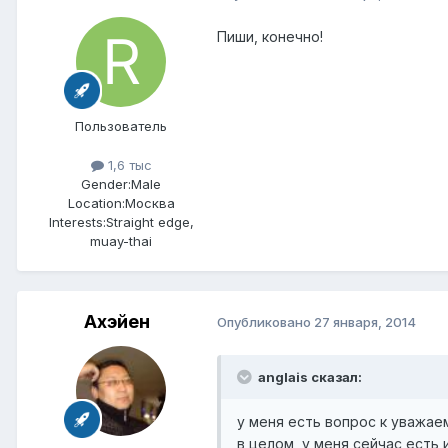
Пиши, конечно!
Пользователь
1,6 тыс
Gender:
Male
Location:
Москва
Interests:
Straight edge,
muay-thai
Ахэйен
Опубликовано
27 января, 2014
anglais сказал:
у меня есть вопрос к уважае
в целом, у меня сейчас есть 