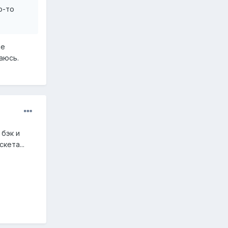
о-то
ие
аюсь.
 бэк и
кета...