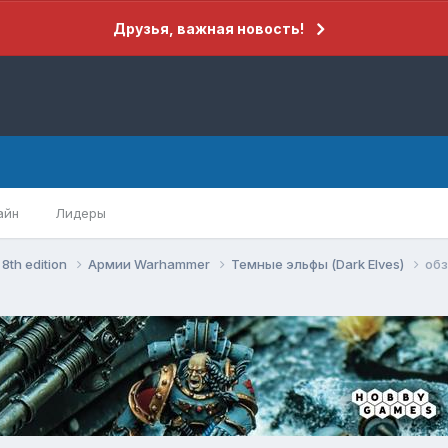
Друзья, важная новость!
айн
Лидеры
8th edition
Армии Warhammer
Темные эльфы (Dark Elves)
обз