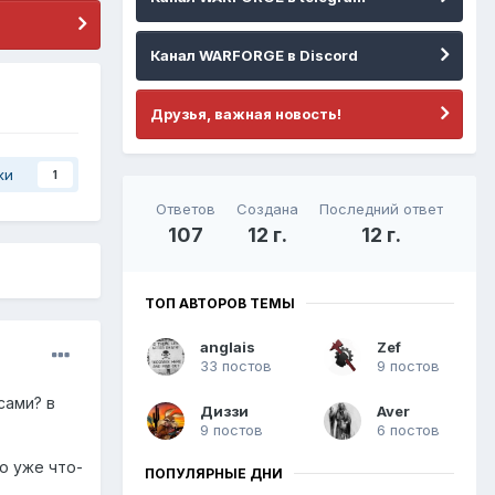
Канал WARFORGE в Discord
Друзья, важная новость!
ки
1
Ответов
Создана
Последний ответ
107
12 г.
12 г.
ТОП АВТОРОВ ТЕМЫ
anglais
Zef
33 постов
9 постов
сами? в
Диззи
Aver
9 постов
6 постов
о уже что-
ПОПУЛЯРНЫЕ ДНИ