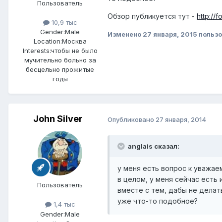
Пользователь
Обзор публикуется тут -
http://
10,9 тыс
Gender:
Male
Изменено
27 января, 2015
пользо
Location:
Москва
Interests:
чтобы не было
мучительно больно за
бесцельно прожитые
годы
John Silver
Опубликовано
27 января, 2014
anglais сказал:
у меня есть вопрос к уважае
в целом, у меня сейчас есть 
Пользователь
вместе с тем, дабы не делат
уже что-то подобное?
1,4 тыс
Gender:
Male