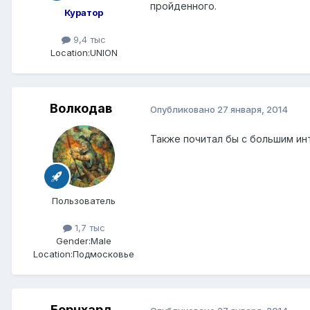
пройденного.
Куратор
9,4 тыс
Location:
UNION
Волкодав
Опубликовано
27 января, 2014
Также почитал бы с большим ин
Пользователь
1,7 тыс
Gender:
Male
Location:
Подмосковье
Бернхард