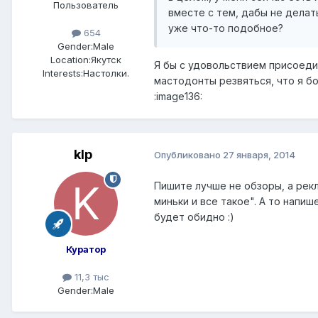
Пользователь
вместе с тем, дабы не делат
уже что-то подобное?
654
Gender:
Male
Location:
Якутск
Я бы с удовольствием присоеди
Interests:
Настолки.
мастодонты резвяться, что я бо
:image136:
klp
Опубликовано
27 января, 2014
Пишите лучше не обзоры, а рекл
миньки и все такое". А то напише
будет обидно :)
Куратор
11,3 тыс
Gender:
Male