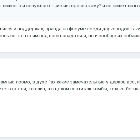
ь лишнего и ненужного - сие интересно кому? и не пишет ли кт
нился и поддержал, правда на форуме среди дарководов так
юсь не то что им под ноги попадаться, но и вообще их побаив
амные промо, в духе "ах какие замечательные у дарков все, и
те: это х.ня, то слив, а в целом почти как томбы, только без кас