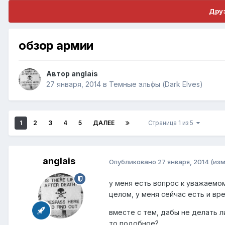
Друз
обзор армии
Автор
anglais
27 января, 2014
в
Темные эльфы (Dark Elves)
1
2
3
4
5
ДАЛЕЕ
Страница 1 из 5
anglais
Опубликовано
27 января, 2014
(из
у меня есть вопрос к уважаемом
целом, у меня сейчас есть и вре
вместе с тем, дабы не делать л
то подобное?