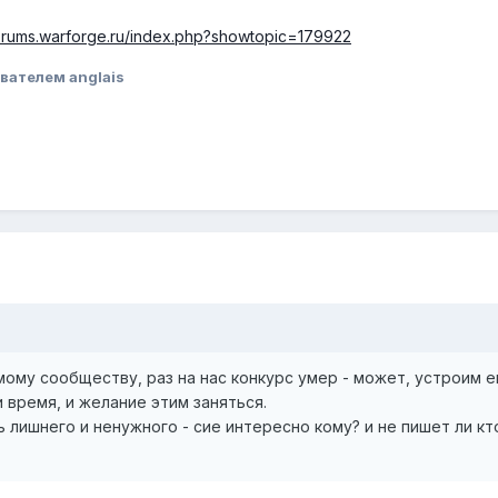
forums.warforge.ru/index.php?showtopic=179922
вателем anglais
мому сообществу, раз на нас конкурс умер - может, устроим е
и время, и желание этим заняться.
ь лишнего и ненужного - сие интересно кому? и не пишет ли кт