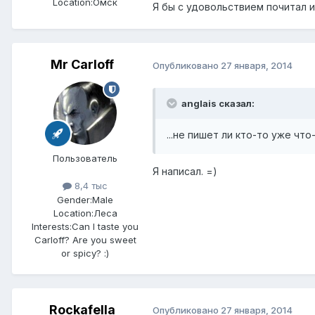
Location:
Омск
Я бы с удовольствием почитал и 
Mr Carloff
Опубликовано
27 января, 2014
anglais сказал:
...не пишет ли кто-то уже чт
Пользователь
Я написал. =)
8,4 тыс
Gender:
Male
Location:
Леса
Interests:
Can I taste you
Carloff? Are you sweet
or spicy? :)
Rockafella
Опубликовано
27 января, 2014