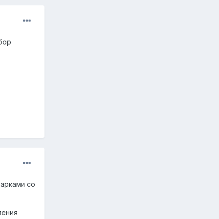
бор
дарками со
ления