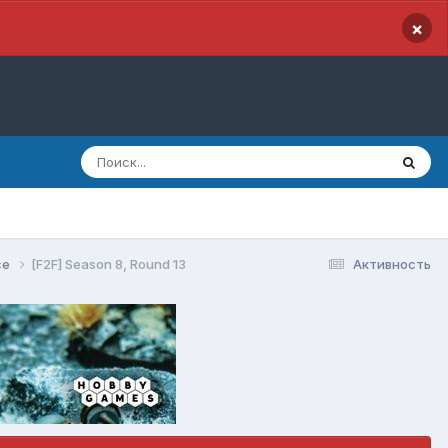
×
ce
[F2F] Season 8, Round 13
Активность