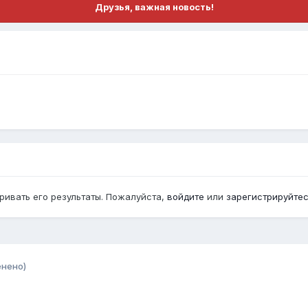
Друзья, важная новость!
ривать его результаты. Пожалуйста,
войдите
или
зарегистрируйте
енено)