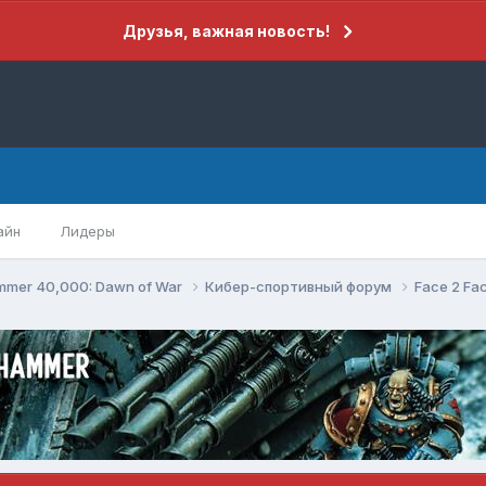
Друзья, важная новость!
айн
Лидеры
mer 40,000: Dawn of War
Кибер-спортивный форум
Face 2 Fa