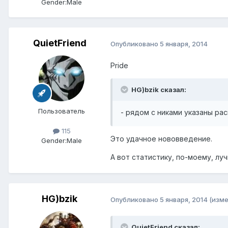
Gender:
Male
QuietFriend
Опубликовано
5 января, 2014
Pride
HG)bzik сказал:
Пользователь
- рядом с никами указаны рас
115
Это удачное нововведение.
Gender:
Male
А вот статистику, по-моему, лу
HG)bzik
Опубликовано
5 января, 2014
(изме
QuietFriend сказал: