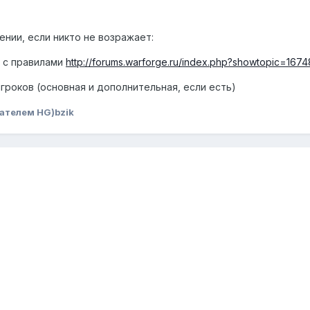
нии, если никто не возражает:
у с правилами
http://forums.warforge.ru/index.php?showtopic=167
игроков (основная и дополнительная, если есть)
ателем HG)bzik