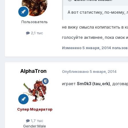
А вот статистику, по-моему,
Пользователь
не вижу смысла копипастить в 
2,1 тыс
голосуйте активнее, пока смок 
Изменено
5 января, 2014
пользов
AlphaTron
Опубликовано
5 января, 2014
играет
Sm0k3 (tau,ork)
, догова
Супер Модератор
1,7 тыс
Gender:
Male