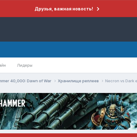
Друзья, важная новость!
айн
Лидеры
mer 40,000: Dawn of War
Хранилище реплеев
Necron vs Dark e