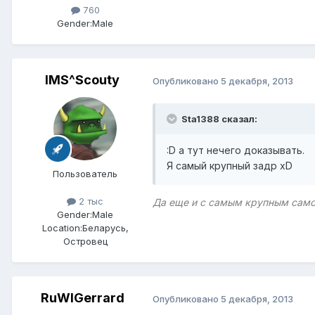
760
Gender:
Male
IMS^Scouty
Опубликовано
5 декабря, 2013
Sta1388 сказал:
:D а тут нечего доказывать.
Я самый крупный задр xD
Пользователь
2 тыс
Да еще и с самым крупным самом
Gender:
Male
Location:
Беларусь,
Островец
RuWlGerrard
Опубликовано
5 декабря, 2013