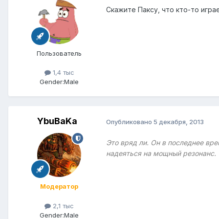
Скажите Паксу, что кто-то игра
Пользователь
1,4 тыс
Gender:
Male
YbuBaKa
Опубликовано
5 декабря, 2013
Это вряд ли. Он в последнее вр
надеяться на мощный резонанс.
Модератор
2,1 тыс
Gender:
Male