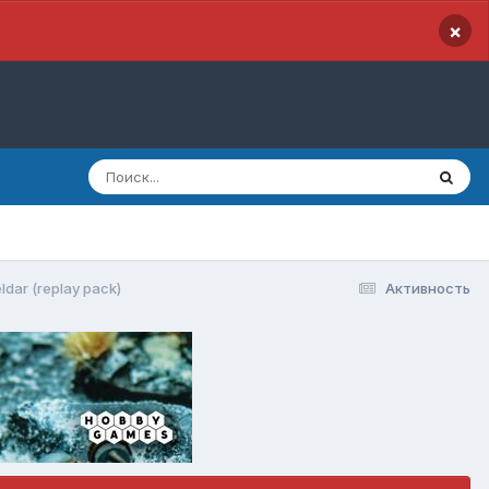
×
ldar (replay pack)
Активность