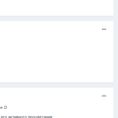
е :D
 его активного процветания.