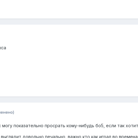
кса
менено)
 могу показательно просрать кому-нибудь бо5, если так хотит
 выглядит довольно печально, важно кто как играл во времена