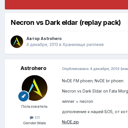
Necron vs Dark eldar (replay pack)
Автор
Astrohero
4 декабря, 2013
в
Хранилище реплеев
Astrohero
Опубликовано
4 декабря, 2013
(из
NvDE FM phoen; NvDE br phoen
Necron vs Dark Eldar on Fata Morg
winner = necron
Пользователь
дополнение к нашей БО5, от кот
511
NvDE.zip
Gender:
Male