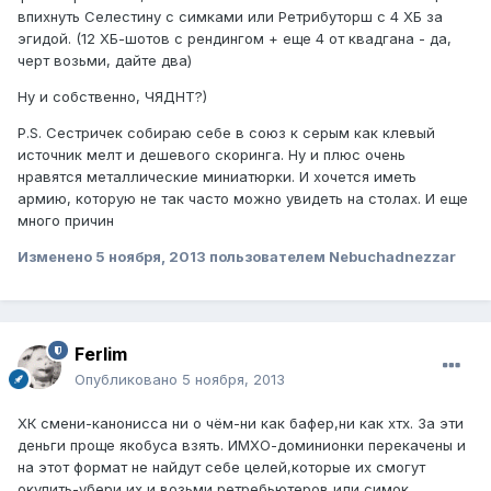
впихнуть Селестину с симками или Ретрибуторш с 4 ХБ за
эгидой. (12 ХБ-шотов с рендингом + еще 4 от квадгана - да,
черт возьми, дайте два)
Ну и собственно, ЧЯДНТ?)
P.S. Сестричек собираю себе в союз к серым как клевый
источник мелт и дешевого скоринга. Ну и плюс очень
нравятся металлические миниатюрки. И хочется иметь
армию, которую не так часто можно увидеть на столах. И еще
много причин
Изменено
5 ноября, 2013
пользователем Nebuchadnezzar
Ferlim
Опубликовано
5 ноября, 2013
ХК смени-канонисса ни о чём-ни как бафер,ни как хтх. За эти
деньги проще якобуса взять. ИМХО-доминионки перекачены и
на этот формат не найдут себе целей,которые их смогут
окупить-убери их и возьми ретребьютеров или симок.