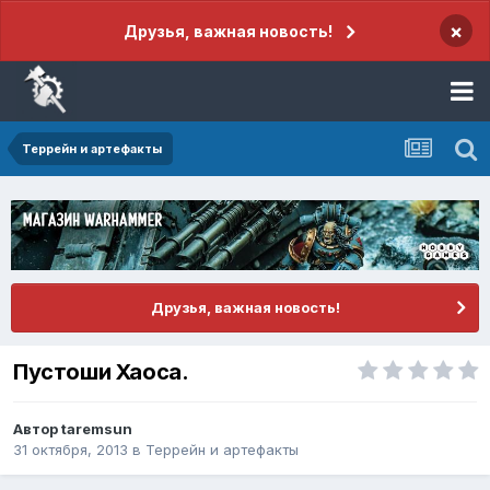
×
Друзья, важная новость!
Террейн и артефакты
Друзья, важная новость!
Пустоши Хаоса.
Автор
taremsun
31 октября, 2013
в
Террейн и артефакты