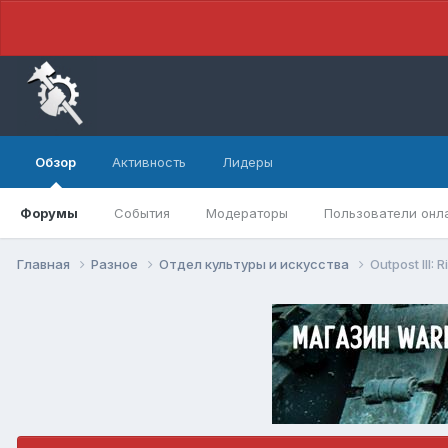
Обзор
Активность
Лидеры
Форумы
События
Модераторы
Пользователи онл
Главная
Разное
Отдел культуры и искусства
Outpost III: 