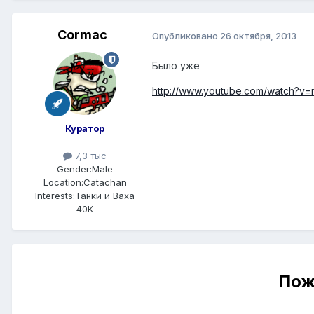
Cormac
Опубликовано
26 октября, 2013
Было уже
http://www.youtube.com/watch?v
Куратор
7,3 тыс
Gender:
Male
Location:
Catachan
Interests:
Танки и Ваха
40К
Пож