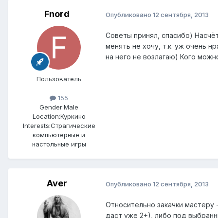
Fnord
Опубликовано
12 сентября, 2013
Советы принял, спасибо) Насчё
менять не хочу, т.к. уж очень 
на него не возлагаю) Кого можн
Пользователь
155
Gender:
Male
Location:
Куркино
Interests:
Страгические
компьютерные и
настольные игры
Aver
Опубликовано
12 сентября, 2013
Относительно закачки мастеру 
даст уже 2+), либо под выбранн