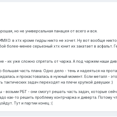
рошая, но не универсальная панацея от всего и вся.
МХО: в хтх кроме гидры никто не хочет. Ну вот вообще никто
й более-менее серьезный хтх юнит их закатает в асфальт. Геро
 - их уже сложно спрятать от чаржа. А под чаржем наши див
это большая часть плана. Одно дело - тень и надеяться на про
кидалась и прокастовалась в нужный момент. Если металл - эт
ть тактических задач переходят на плечи хрупкой девушки :)
 - возьми РБТ - они смогут решать часть задач, которые сей
надо как-то решить проблему контрчаржа и диверта. Потому ч
ойдут. Тут и партии конец :(