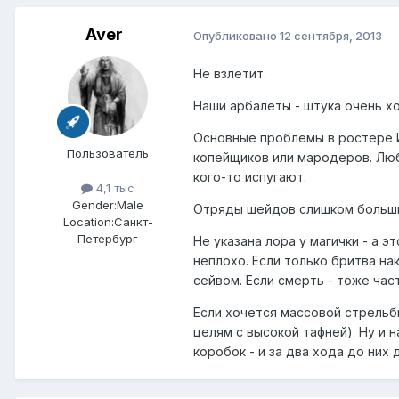
Aver
Опубликовано
12 сентября, 2013
Не взлетит.
Наши арбалеты - штука очень хо
Основные проблемы в ростере И
Пользователь
копейщиков или мародеров. Любо
кого-то испугают.
4,1 тыс
Gender:
Male
Отряды шейдов слишком большие
Location:
Санкт-
Петербург
Не указана лора у магички - а 
неплохо. Если только бритва на
сейвом. Если смерть - тоже час
Если хочется массовой стрельбы
целям с высокой тафней). Ну и 
коробок - и за два хода до них д