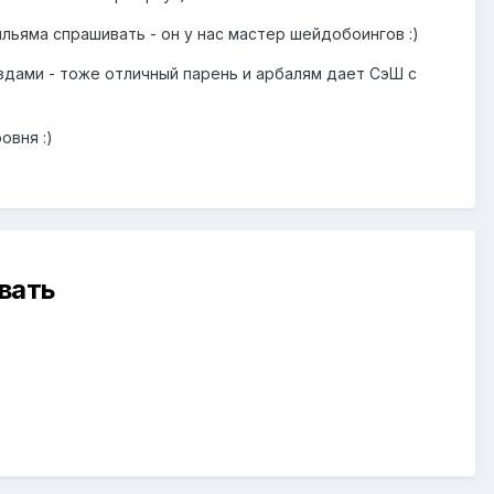
ильяма спрашивать - он у нас мастер шейдобоингов :)
здами - тоже отличный парень и арбалям дает СэШ с
овня :)
вать