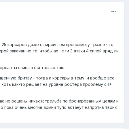
. 25 корсаров даже с пирсингом превозмогут разве что
й закачан не то, чтобы ах - эти 3 атаки 4 силой вряд ли
ерсанты сливаются только так.
тащенную бритву - тогда и корсары в тему, и вообще все
о хоть как-то решает на уровне ростера проблему с 1+
час не решены никак (стрельба по бронированным целям и
то пока очень многие армии тупо встанут напротив твоих