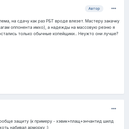
Автор
ма, на сдачу как раз РБТ вроде влезет. Мастеру закачку
 магам оппонента имхо), а надежды на массовую резню я
остались только обычные копейщики... Неужто они лучше?
вообще защиту (к примеру - хэвик+плащ+энчантид шилд
хоть набивал арморку :)