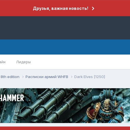
Друзья, важная новость!
айн
Лидеры
8th edition
Расписки армий WHFB
Dark Elves [1250]