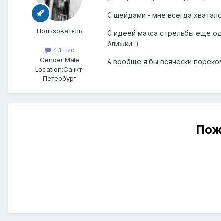
С шейдами - мне всегда хватало
Пользователь
С идеей макса стрельбы еще од
ближки :)
4,1 тыс
Gender:
Male
А вообще я бы всячески пореком
Location:
Санкт-
Петербург
Пож