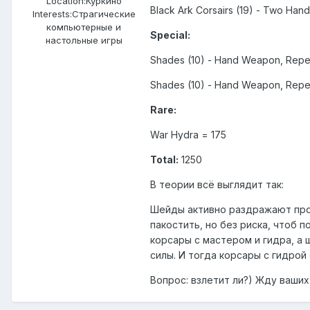
Location:
Куркино
Black Ark Corsairs (19) - Two Han
Interests:
Страгические
компьютерные и
Special:
настольные игры
Shades (10) - Hand Weapon, Repe
Shades (10) - Hand Weapon, Repe
Rare:
War Hydra = 175
Total:
1250
В теории всё выглядит так:
Шейды активно раздражают прот
пакостить, но без риска, чтоб 
корсары с мастером и гидра, а
силы. И тогда корсары с гидрой
Вопрос: взлетит ли?) Жду ваших