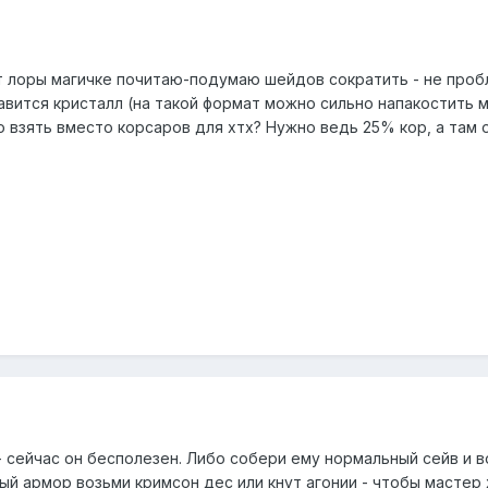
т лоры магичке почитаю-подумаю шейдов сократить - не пробле
нравится кристалл (на такой формат можно сильно напакостить
о взять вместо корсаров для хтх? Нужно ведь 25% кор, а там 
- сейчас он бесполезен. Либо собери ему нормальный сейв и 
ый армор возьми кримсон дес или кнут агонии - чтобы мастер 