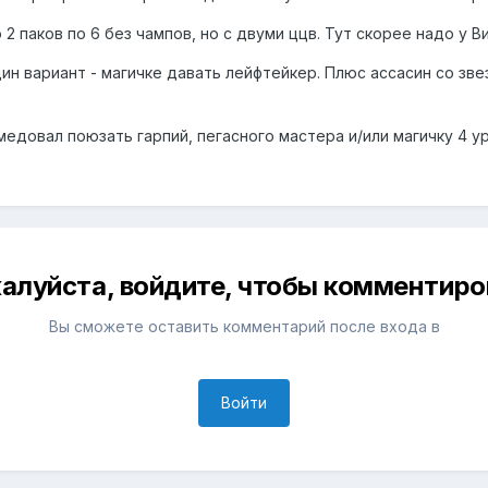
 2 паков по 6 без чампов, но с двуми ццв. Тут скорее надо у В
ин вариант - магичке давать лейфтейкер. Плюс ассасин со зве
едовал поюзать гарпий, пегасного мастера и/или магичку 4 ур
алуйста, войдите, чтобы комментиро
Вы сможете оставить комментарий после входа в
Войти