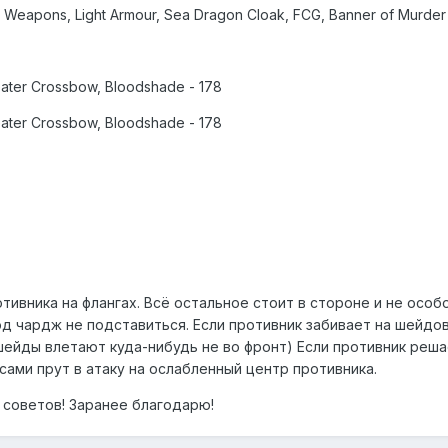
d Weapons, Light Armour, Sea Dragon Cloak, FCG, Banner of Murder
ater Crossbow, Bloodshade - 178
ater Crossbow, Bloodshade - 178
ивника на флангах. Всё остальное стоит в стороне и не особо
под чардж не подставиться. Если противник забивает на шейд
 шейды влетают куда-нибудь не во фронт) Если противник реш
 сами прут в атаку на ослабленный центр противника.
 советов! Заранее благодарю!