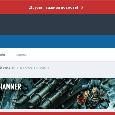
Друзья, важная новость!
айн
Лидеры
ий Wh40k
Necron+GK 2000