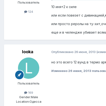
Пользователь
10 иня+2 к силе
124
или если повезет с дивинацией,
или просто реролы на ту-хит,о
еще и в челендже убивает всяк
looka
Опубликовано
26 июня, 2013
(изме
но это всего 12 вунд в термо арм
Изменено
26 июня, 2013
пользов
Пользователь
169
Gender:
Male
Location:
Одесса