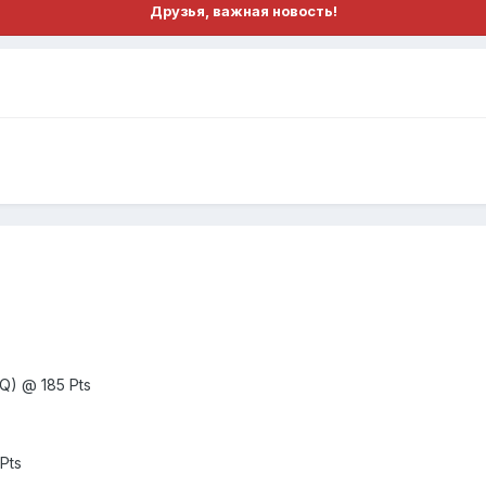
Друзья, важная новость!
Q) @ 185 Pts
Pts