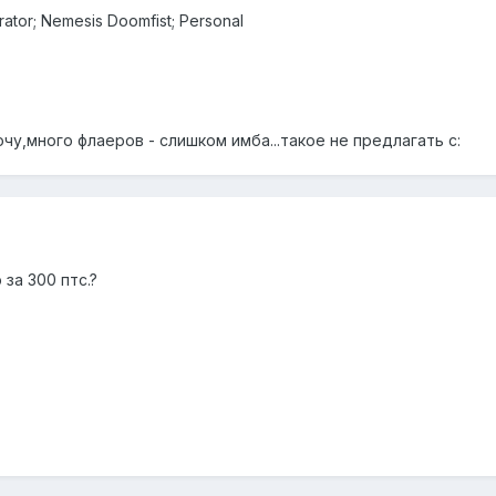
ator; Nemesis Doomfist; Personal
очу,много флаеров - слишком имба...такое не предлагать с:
за 300 птс.?