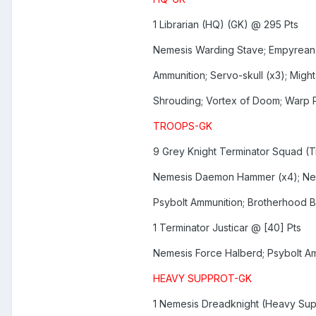
1 Librarian (HQ) (GK) @ 295 Pts
Nemesis Warding Stave; Empyrean B
Ammunition; Servo-skull (x3); Migh
Shrouding; Vortex of Doom; Warp R
TROOPS-GK
9 Grey Knight Terminator Squad (
Nemesis Daemon Hammer (x4); Nem
Psybolt Ammunition; Brotherhood 
1 Terminator Justicar @ [40] Pts
Nemesis Force Halberd; Psybolt A
HEAVY SUPPROT-GK
1 Nemesis Dreadknight (Heavy Sup