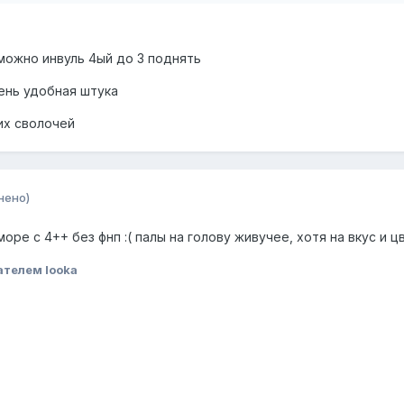
можно инвуль 4ый до 3 поднять
чень удобная штука
их сволочей
нено)
оре с 4++ без фнп :( палы на голову живучее, хотя на вкус и цв
ателем looka