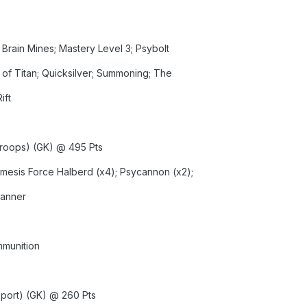
rain Mines; Mastery Level 3; Psybolt
t of Titan; Quicksilver; Summoning; The
ift
Troops) (GK) @ 495 Pts
esis Force Halberd (x4); Psycannon (x2);
Banner
mmunition
port) (GK) @ 260 Pts