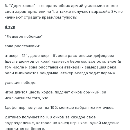
6. "Дары хаоса" - генералы обоих армий увеличивают все
свои характеристики на 1, а также получают вардсейв 3+, но
начинают страдать правилом тупость)
4 тур
"Ледовое побоище"
зона расстановки:
атакер - 12' , дефендер - 6'. зона расстановки дефендера
(шесть дюймов от края) является берегом, все остальное (в
том числе и зона расстановки атакера) - замерзшая река.
роли выбираются рандомно. атакер всегда ходит первым.
условия победы:
игра длится шесть ходов. подсчет очков обычный, за
исключением того, что
1.дефендер получает на 10% меньше набранных им очков
2.атакер получает по 100 очков за каждое свое
подразделение, которое на конец игры хоть одной моделью
находится на береге.