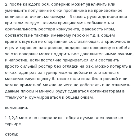
2. после каждого боя, соперник может увеличить или
уменьшить полученные очки противника на произвольное
количество очков, максимум - 5 очков. руководствоваться
при этом следует такими принципами: необычность и
оригинальность ростера конкурента, фановость игры,
соответствие тактики именному герою и т.д. в общем
приветствуется не спортивная составляющая, а красочность
игры и хорошее настроение, подаренное сопернику и себе! а
за это соперник может одарить вас дополнительными очками,
и напротив, если постоянно придираться или составить
просто сильный ростер без оглядки на бэк, можно потерять в
очках. один раз за турнир можно добавить или вычесть
максимальную оценку 6. также если игра была ровной и ни
чем не приметной можно ни чего не добавлять и не отнимать.
данные плюсы и минусы будут сдаваться организаторам в
"темную" и суммироваться к общим очкам.
номинации:
1. 1,2,3 места по генералити - общая сумма всех очков на
турнире.
столы: