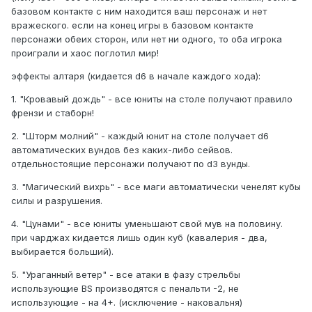
базовом контакте с ним находится ваш персонаж и нет
вражеского. если на конец игры в базовом контакте
персонажи обеих сторон, или нет ни одного, то оба игрока
проиграли и хаос поглотил мир!
эффекты алтаря (кидается d6 в начале каждого хода):
1. "Кровавый дождь" - все юниты на столе получают правило
френзи и стаборн!
2. "Шторм молний" - каждый юнит на столе получает d6
автоматических вундов без каких-либо сейвов.
отдельностоящие персонажи получают по d3 вунды.
3. "Магический вихрь" - все маги автоматически ченелят кубы
силы и разрушения.
4. "Цунами" - все юниты уменьшают свой мув на половину.
при чарджах кидается лишь один куб (кавалерия - два,
выбирается больший).
5. "Ураганный ветер" - все атаки в фазу стрельбы
использующие BS производятся с пенальти -2, не
использующие - на 4+. (исключение - наковальня)