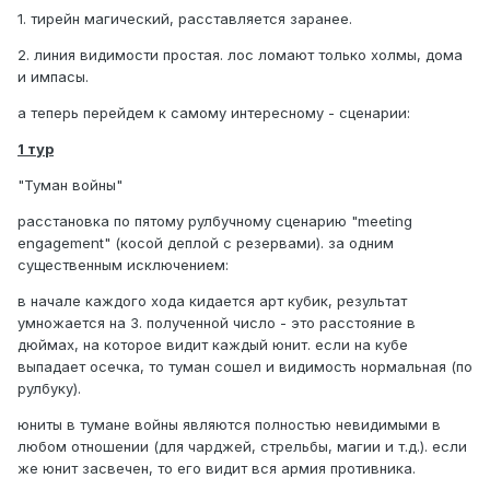
1. тирейн магический, расставляется заранее.
2. линия видимости простая. лос ломают только холмы, дома
и импасы.
а теперь перейдем к самому интересному - сценарии:
1 тур
"Туман войны"
расстановка по пятому рулбучному сценарию "meeting
engagement" (косой деплой с резервами). за одним
существенным исключением:
в начале каждого хода кидается арт кубик, результат
умножается на 3. полученной число - это расстояние в
дюймах, на которое видит каждый юнит. если на кубе
выпадает осечка, то туман сошел и видимость нормальная (по
рулбуку).
юниты в тумане войны являются полностью невидимыми в
любом отношении (для чарджей, стрельбы, магии и т.д.). если
же юнит засвечен, то его видит вся армия противника.