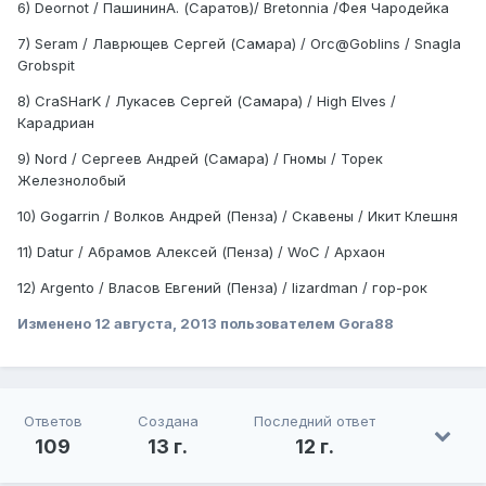
6) Deornot / ПашининА. (Саратов)/ Bretonnia /Фея Чародейка
7) Seram / Лаврющев Сергей (Самара) / Orc@Goblins / Snagla
Grobspit
8) CraSHarK / Лукасев Сергей (Самара) / High Elves /
Карадриан
9) Nord / Сергеев Андрей (Самара) / Гномы / Торек
Железнолобый
10) Gogarrin / Волков Андрей (Пенза) / Скавены / Икит Клешня
11) Datur / Абрамов Алексей (Пенза) / WoC / Архаон
12) Argento / Власов Евгений (Пенза) / lizardman / гор-рок
Изменено
12 августа, 2013
пользователем Gora88
Ответов
Создана
Последний ответ
109
13 г.
12 г.