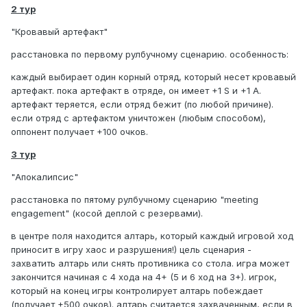
2 тур
"Кровавый артефакт"
расстановка по первому рулбучному сценарию. особенность:
каждый выбирает один корный отряд, который несет кровавый
артефакт. пока артефакт в отряде, он имеет +1 S и +1 A.
артефакт теряется, если отряд бежит (по любой причине).
если отряд с артефактом уничтожен (любым способом),
оппонент получает +100 очков.
3 тур
"Апокалипсис"
расстановка по пятому рулбучному сценарию "meeting
engagement" (косой деплой с резервами).
в центре поля находится алтарь, который каждый игровой ход
приносит в игру хаос и разрушения!) цель сценария -
захватить алтарь или снять противника со стола. игра может
закончится начиная с 4 хода на 4+ (5 и 6 ход на 3+). игрок,
который на конец игры контролирует алтарь побеждает
(получает +500 очков). алтарь считается захваченным, если в