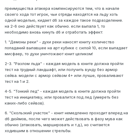
преимущества атакера компенсируются тем, что в начале
своего хода тот игрок, чьи отряды находятся на льду хоть
одной моделью, кидает d6 за каждое такое подразделение.
на 2-6 оно действует как обычно. если выпала 1, то
необходимо вновь кинуть d6 и отработать эффект:
1. "Демоны реки" - духи реки наносят юниту количество
попаданий выпавшее на арт кубике с силой 10, если выпадает
мисфаер, то духи уничтожают юнит целиком!
2-3. "Разлом льда" - каждая модель в юните должна пройти
тест на трудный ландшафт, или получить вунду без армор
сейва. модели с армор сейвом 4+ или лучше, проваливают
тест на 1 и 2.
4-5. "Тонкий лед" - каждая модель в юните должна пройти
тест на инициативу, или провалится под лед (умереть без
каких-либо сейвов).
6. "Скользкий участок" - юнит немедленно проходит вперед на
d6 дюймов, после чего может действовать в фазу мува как
обычно (атаковать, маршировать и т.д.), но считается
ходившим в отношении стрельбы.