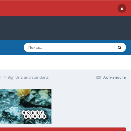
×
s)
Big' Unz and standarts
Активность