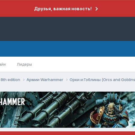
Друзья, важная новость!
айн
Лидеры
8th edition
Армии Warhammer
Орки и Гоблины (Orcs and Goblin