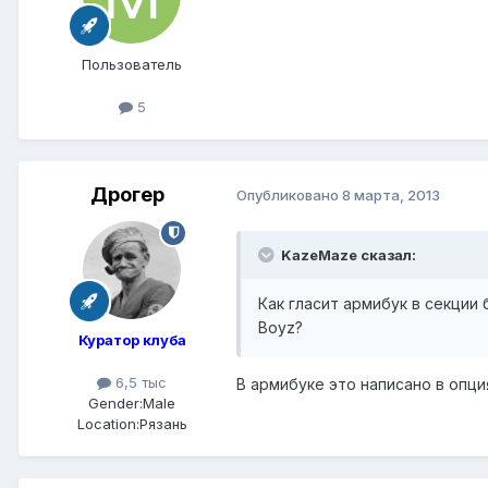
Пользователь
5
Дрогер
Опубликовано
8 марта, 2013
KazeMaze сказал:
Как гласит армибук в секции бо
Boyz?
Куратор клуба
6,5 тыс
В армибуке это написано в опция
Gender:
Male
Location:
Рязань