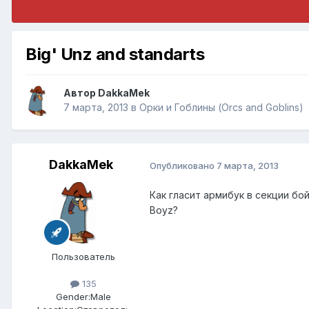
Big' Unz and standarts
Автор
DakkaMek
7 марта, 2013
в
Орки и Гоблины (Orcs and Goblins)
DakkaMek
Опубликовано
7 марта, 2013
Как гласит армибук в секции бойзо
Boyz?
Пользователь
135
Gender:
Male