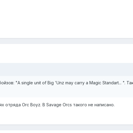
йзов: "A single unit of Big 'Unz may carry a Magic Standart... ".
х отряда Orc Boyz. В Savage Orcs такого не написано.