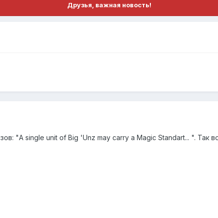
Друзья, важная новость!
в: "A single unit of Big 'Unz may carry a Magic Standart... ". Та