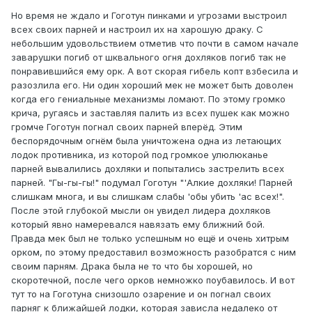
Но время не ждало и Гоготун пинками и угрозами выстроил
всех своих парней и настроил их на харошую драку. С
небольшим удовольствием отметив что почти в самом начале
заварушки погиб от шквального огня дохляков погиб так не
понравившийся ему орк. А вот скорая гибель копт взбесила и
разозлила его. Ни один хороший мек не может быть доволен
когда его гениальные механизмы ломают. По этому громко
крича, ругаясь и заставляя палить из всех пушек как можно
громче Гоготун погнал своих парней вперёд. Этим
беспорядочным огнём была уничтожена одна из летающих
лодок противника, из которой под громкое улюлюканье
парней вывалились дохляки и попытались застрелить всех
парней. "Гы-гы-гы!" подумал Гоготун "'Алкие дохляки! Парней
слишкам многа, и вы слишкам слабы 'обы убить 'ас всех!".
После этой глубокой мысли он увидел лидера дохляков
который явно намеревался навязать ему ближний бой.
Правда мек был не только успешным но ещё и очень хитрым
орком, по этому предоставил возможность разобратся с ним
своим парням. Драка была не то что бы хорошей, но
скоротечной, после чего орков немножко поубавилось. И вот
тут то на Гоготуна снизошло озарение и он погнал своих
парняг к ближайшей лодки, которая зависла недалеко от