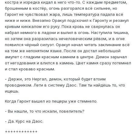
костра и изредка кидал в него что-то. С каждым предметом,
брошенным в костёр, огонь разгорался всё сильнее, но
Гаронт не чувствовал жара, лишь температура падала всё
ниже и ниже. Внезапно Оракул подскочил к Гаронту и резанул
кривым кинжалом его руку. Пока кровь не свернулась он
набрал немного в ладони и вылил в огонь. Наступила тишина,
но затем она разразилась нечеловеческим рёвом, и в огне
появился чёрный силуэт. Оракул начал читать заклинание всё
на том же непонятном языке. После он достал небольшой
амулет с гладким красным камнем в центре. Демон зарычал
от негодования и влился в камень. Цвет камня сразу потемнел
и стал кроваво красным.
- Держи, это Нергал, демон, который будет втоим
проводником. Лети в систему Даос. Там ты найдёшь то, что
ищешь.
Когда Гаронт вышел из пещеры уже стемнело.
- Вы нашли, то что искали, повелитель?
- Да. Курс на Даос.
++++++++++++