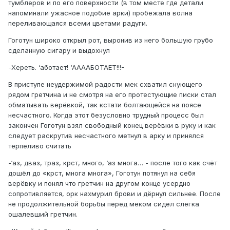
тумблеров и по его поверхности (в том месте где детали
напоминали ужасное подобие арки) пробежала волна
переливающаяся всеми цветами радуги.
Гоготун широко открыл рот, выронив из него большую грубо
сделанную сигару и выдохнул
-Хереть. ‘аботает! ‘ААААБОТАЕТ!!!-
В приступе неудержимой радости мек схватил снующего
рядом гретчина и не смотря на его протестующие писки стал
обматывать верёвкой, так кстати болтающейся на поясе
несчастного. Когда этот безусловно трудный процесс был
закончен Гоготун взял свободный конец верёвки в руку и как
следует раскрутив несчастного метнул в арку и принялся
терпеливо считать
-‘аз, дваз, траз, крст, много, ‘аз многа… - после того как счёт
дошёл до «крст, многа многа», Гоготун потянул на себя
верёвку и понял что гретчин на другом конце усердно
сопротивляется, орк нахмурил брови и дёрнул сильнее. После
не продолжительной борьбы перед меком сидел слегка
ошалевший гретчин.