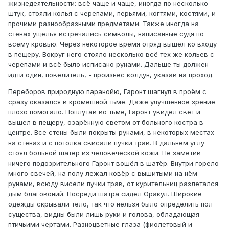
жизнедеятельности: всё чаще и чаще, иногда по несколько
штук, стояли колья с черепами, перьями, когтями, костями, и
прочими разнообразными предметами. Также иногда на
стенах ущелья встречались символы, написанные судя по
всему кровью. Через некоторое время отряд вышел ко входу
в пещеру. Вокруг него стояло несколько всё тех же кольев с
черепами и всё было исписано рунами. Дальше ты должен
идти один, повелитель, - произнёс колдун, указав на проход.
Переборов природную паранойю, Гаронт шагнул в проём с
сразу оказался в кромешной тьме. Даже улучшенное зрение
плохо помогало. Поплутав во тьме, Гаронт увидел свет и
вышел в пещеру, озарённую светом от больного костра в
центре. Все стены были покрыты рунами, в некоторых местах
на стенах и с потолка свисали пучки трав. В дальнем углу
стоял больной шатёр из человеческой кожи. Не заметив
ничего подозрительного Гаронт вошёл в шатёр. Внутри горело
много свечей, на полу лежал ковёр с вышитыми на нём
рунами, всюду висели пучки трав, от курительниц разлетался
дым благовоний. Посреди шатра сидел Оракул. Широкие
одежды скрывали тело, так что нельзя было определить пол
существа, видны были лишь руки и голова, обладающая
птичьими чертами. Разноцветные глаза (фиолетовый и