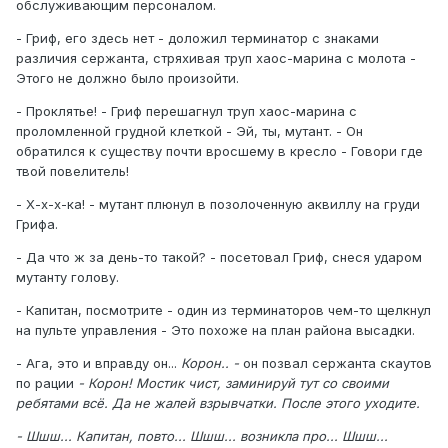
обслуживающим персоналом.
- Гриф, его здесь нет - доложил терминатор с знаками
различия сержанта, стряхивая труп хаос-марина с молота -
Этого не должно было произойти.
- Проклятье! - Гриф перешагнул труп хаос-марина с
проломленной грудной клеткой - Эй, ты, мутант. - Он
обратился к существу почти вросшему в кресло - Говори где
твой повелитель!
- Х-х-х-ка! - мутант плюнул в позолоченную аквиллу на груди
Грифа.
- Да что ж за день-то такой? - посетовал Гриф, снеся ударом
мутанту голову.
- Капитан, посмотрите - один из терминаторов чем-то щелкнул
на пульте управления - Это похоже на план района высадки.
- Ага, это и вправду он...
Корон.. -
он позвал сержанта скаутов
по рации
- Корон! Мостик чист, заминируй тут со своими
ребятами всё. Да не жалей взрывчатки. После этого уходите.
- Шшш... Капитан, повто... Шшш... возникла про... Шшш...