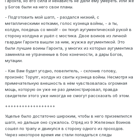
Гаронта, но его сила и ненависть не дали ему умереть. Или же
у Богов были на него свои планы.
- Подготовить мой шатл, - раздался низкий, с
металлическими нотками, голос кузнеца войны, - а ты,
колдун, поедешь со мной! - он ткнул аугументической рукой в
сторону колдуна и ушёл с мостика. Двое воинов из личной
гвардии Гаронта вышли за ним, жужжа аугументикой. Это
были лучшие воины Гаронта, у многих из которых аугументика
заменяла не утраченные в бою конечности, а дары Богов,
мутации.
- Как Вам будет угодно, повелитель, - склонив голову,
произнёс Торулг, колдун из свиты кузнеца войны. Несмотря на
примечательную внешность в нём чувствовалась огромная
мощь, которую он уже не раз демонстрировал, правда
свидетели этого уже никогда не смогут рассказать об этом.
++++++++++++++++++
Ущелье было достаточно широким, чтобы в него приземлился
шатл, но дальше оно сужалось. Отряд из 9 Железных Воинов
сошёл по трапу и двинулся в сторону одного из проходов.
Через некоторое время им стали попадаться следы