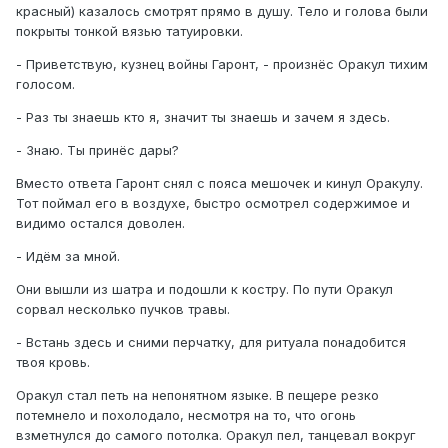
красный) казалось смотрят прямо в душу. Тело и голова были
покрыты тонкой вязью татуировки.
- Приветствую, кузнец войны Гаронт, - произнёс Оракул тихим
голосом.
- Раз ты знаешь кто я, значит ты знаешь и зачем я здесь.
- Знаю. Ты принёс дары?
Вместо ответа Гаронт снял с пояса мешочек и кинул Оракулу.
Тот поймал его в воздухе, быстро осмотрел содержимое и
видимо остался доволен.
- Идём за мной.
Они вышли из шатра и подошли к костру. По пути Оракул
сорвал несколько пучков травы.
- Встань здесь и сними перчатку, для ритуала понадобится
твоя кровь.
Оракул стал петь на непонятном языке. В пещере резко
потемнело и похолодало, несмотря на то, что огонь
взметнулся до самого потолка. Оракул пел, танцевал вокруг