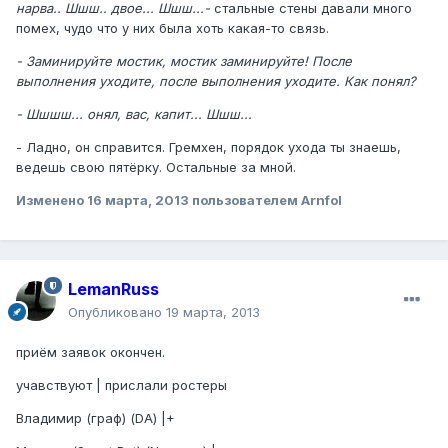
нарва.. Шшш.. двое... Шшш...-
стальные стены давали много
помех, чудо что у них была хоть какая-то связь.
- Заминируйте мостик, мостик заминируйте! После
выполнения уходите, после выполнения уходите. Как понял?
- Шшшш... онял, вас, капит... Шшш...
- Ладно, он справится. Гремхен, порядок ухода ты знаешь,
ведешь свою пятёрку. Остальные за мной.
Изменено
16 марта, 2013
пользователем Arnfol
LemanRuss
Опубликовано
19 марта, 2013
приём заявок окончен.
учавствуют | прислали ростеры
Владимир (граф) (DA) |+