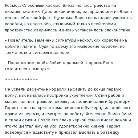
Космос. Спокойный космос. Внезапно пространство на
окраине системы Даос искривилось, разорвалось и из Варпа
выпал небольшой флот. Щупальца Варпа попытались удержать
корабли, но издав рёв, слышимый только псайкерами,
пространство свернулось и вновь установилось спокойствие.
- Повелитель, замечены сигнатуры нескольких кораблей на
орбите планеты. Судя по всему это имперские корабли, но
также есть и сигналы ксеносов.
- Продолжаем полёт. Зайди с дальней стороны. Всем
готовиться к высадке.
++++++++++++
Не успели десантные корабли высадить до конца первую
волну, как началась постройка укреплений. Сотни рабов и
машин копали траншеи, окопы , возводили валы и брустверы.
Гаронт стоял на крыше командирского бункера, возведённого
одним из первых, и смотрел на работу. Железные Воины били
в своей стихии. Возле его плеча чёрной тенью висел демон и
что-то шептал ему на ухо. Удолетворённо кивнув, Гаронт
повернулся к адъютанту и приказал выслать в разведку