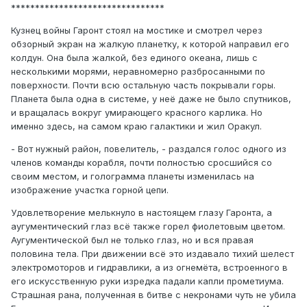
********************************
Кузнец войны Гаронт стоял на мостике и смотрел через
обзорный экран на жалкую планетку, к которой направил его
колдун. Она была жалкой, без единого океана, лишь с
несколькими морями, неравномерно разбросанными по
поверхности. Почти всю остальную часть покрывали горы.
Планета была одна в системе, у неё даже не было спутников,
и вращалась вокруг умирающего красного карлика. Но
именно здесь, на самом краю галактики и жил Оракул.
- Вот нужный район, повелитель, - раздался голос одного из
членов команды корабля, почти полностью сросшийся со
своим местом, и голограмма планеты изменилась на
изображение участка горной цепи.
Удовлетворение мелькнуло в настоящем глазу Гаронта, а
аугументический глаз всё также горел фиолетовым цветом.
Аугументической был не только глаз, но и вся правая
половина тела. При движении всё это издавало тихий шелест
электромоторов и гидравлики, а из огнемёта, встроенного в
его искусственную руки изредка падали капли прометиума.
Страшная рана, полученная в битве с некронами чуть не убила