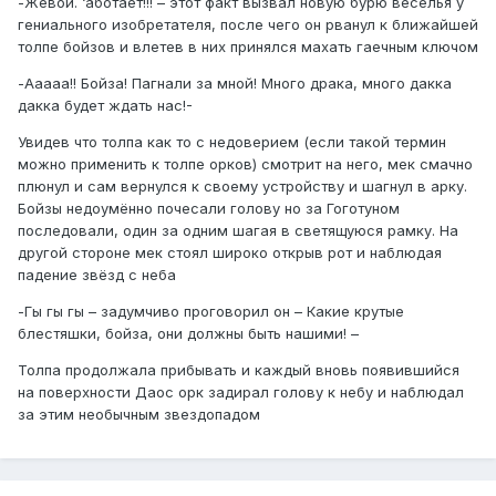
-Жевой. ‘аботает!!! – этот факт вызвал новую бурю веселья у
гениального изобретателя, после чего он рванул к ближайшей
толпе бойзов и влетев в них принялся махать гаечным ключом
-Ааааа!! Бойза! Пагнали за мной! Много драка, много дакка
дакка будет ждать нас!-
Увидев что толпа как то с недоверием (если такой термин
можно применить к толпе орков) смотрит на него, мек смачно
плюнул и сам вернулся к своему устройству и шагнул в арку.
Бойзы недоумённо почесали голову но за Гоготуном
последовали, один за одним шагая в светящуюся рамку. На
другой стороне мек стоял широко открыв рот и наблюдая
падение звёзд с неба
-Гы гы гы – задумчиво проговорил он – Какие крутые
блестяшки, бойза, они должны быть нашими! –
Толпа продолжала прибывать и каждый вновь появившийся
на поверхности Даос орк задирал голову к небу и наблюдал
за этим необычным звездопадом