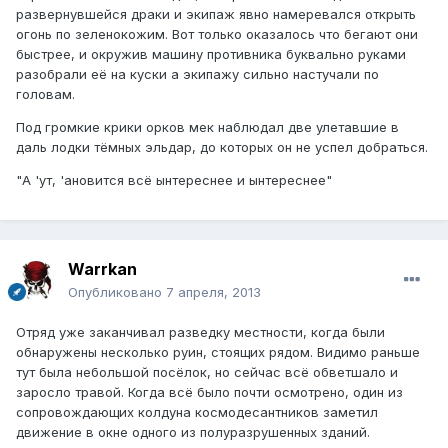
развернувшейся драки и экипаж явно намеревался открыть
огонь по зеленокожим. Вот только оказалось что бегают они
быстрее, и окружив машину противника буквально руками
разобрали её на куски а экипажу сильно настучали по
головам.
Под громкие крики орков мек наблюдал две улетавшие в
даль лодки тёмных эльдар, до которых он не успел добраться.
"А 'ут, 'ановится всё ынтереснее и ынтереснее"
Warrkan
Опубликовано
7 апреля, 2013
Отряд уже заканчивал разведку местности, когда были
обнаружены несколько руин, стоящих рядом. Видимо раньше
тут была небольшой посёлок, но сейчас всё обветшало и
заросло травой. Когда всё было почти осмотрено, один из
сопровождающих колдуна космодесантников заметил
движение в окне одного из полуразрушенных зданий.