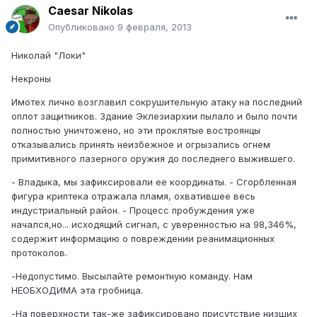
Caesar Nikolas
Опубликовано
9 февраля, 2013
Николай "Локи"
Некроны
Имотех лично возглавил сокрушительную атаку на последний
оплот защитников. Здание Эклезиархии пылало и было почти
полностью уничтожено, но эти проклятые востроянцы
отказывались принять неизбежное и огрызались огнем
примитивного лазерного оружия до последнего выжившего.
- Владыка, мы зафиксировали ее координаты. - Сгорбленная
фигура криптека отражала пламя, охватившее весь
индустриальный район. - Процесс пробуждения уже
начался,но... исходящий сигнал, с уверенностью на 98,346%,
содержит информацию о повреждении реанимационных
протоколов.
-Недопустимо. Высылайте ремонтную команду. Нам
НЕОБХОДИМА эта гробница.
-На поверхности так-же зафиксировано присутствие низших