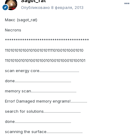
Sagot_rat
Опубликовано
8 февраля, 2013
Макс (sagot_rat)
Necrons
***************************************
110101010100101001010111101001010001010
110101001010100101001010010100010100101
scan energy core...........................................
done.............................................................
memory scan.................................................
Error! Damaged memory engrams!..................
search for solutions........................................
done.............................................................
scanning the surface.......................................