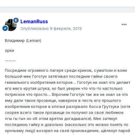
LemanRuss
Опубликовано
8 февраля, 2013
Владимир (Leman)
орки
------
Посредине огромного лагеря среди криков, суматохи и вони
большой мек Гоготун затягивал последние гайки своего
гениального изобретения которое… Гоготун не знал что делает
его мего крутая штука, но был уверен что что-то настолько
потрясное что просто… Впрочем Гоготун так же не знал за что
ему дали такое прозвище, наверное в честь его прошлого
изобретения которое в клочья разорвало босса Грутзука (хотя
скорее всего такое прозвище он получил за своё любимое
«гы гы гы» но об этом врятли догадывался). Мек затянул
последнюю гайку и довольно (насколько это можно понять по
орочьему лицу) воззрел на своё произведение, щёлкнул парой