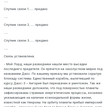
…..
Спутник связи 1…… предано
…..
Спутник связи 2…… предано
…..
Спутник связи 3…… предано
…..
Связь установлена.
- Мой Лорд, наши разведчики нашли место высадки
последнего предателя. Он прячется на захолустном мирке под
названием Даос. По вашему приказу мы установили скрытую
блокаду системы. Единственный корабль, вылетевший по
курсу Даос-3 – Ангория был перехвачен и уничтожен. Так же
наши разведчики доложили, что под поверхностью планеты
зафиксированы странные энергетические процессы, косвенно
указывающие на наличие ксеноидальной формы жизни,
известной как Некроны. На орбиту планеты прибыл имперский
корабль, опознанный как боевая баржа Темных Ангелов, судя