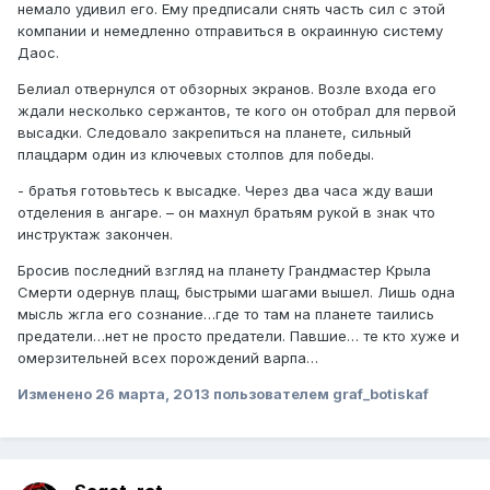
немало удивил его. Ему предписали снять часть сил с этой
компании и немедленно отправиться в окраинную систему
Даос.
Белиал отвернулся от обзорных экранов. Возле входа его
ждали несколько сержантов, те кого он отобрал для первой
высадки. Следовало закрепиться на планете, сильный
плацдарм один из ключевых столпов для победы.
- братья готовьтесь к высадке. Через два часа жду ваши
отделения в ангаре. – он махнул братьям рукой в знак что
инструктаж закончен.
Бросив последний взгляд на планету Грандмастер Крыла
Смерти одернув плащ, быстрыми шагами вышел. Лишь одна
мысль жгла его сознание…где то там на планете таились
предатели…нет не просто предатели. Павшие… те кто хуже и
омерзительней всех порождений варпа…
Изменено
26 марта, 2013
пользователем graf_botiskaf