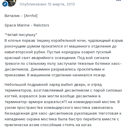
Опубликовано
15 марта, 2013
Виталик - [Arnfol]
Space Marine - Relictors
"Читай писульку"
В клочья порвав тишину корабельной ночи, чудовищный взрыв
рокочущим шумом прокатился от машинного отделения до
навигаторской рубки. Пустые коридоры озарил тусклый
красный свет аварийного освещения. Под вой сигнала
тревоги по стальному полу застучали тяжелые ботинки хаос-
десантников. Динамики разрывались проклятьями и
приказами. В машинном отделении начинался пожар.
Небольшой подрывной заряд выбил дверь, и отряд
терминаторов, возглавляемый десантником с парой силовых
когтей, ворвался (как могли вообще десантники в
терминатор-арморе ворваться?) на командирский мостик. В
узком пространстве командирского мостика завязалась
безнадежная для хаос-десантников рукопашная. Неготовая к
нападению охрана мостика была быстро перебита вместе с
практически всем способным стоять на ногах