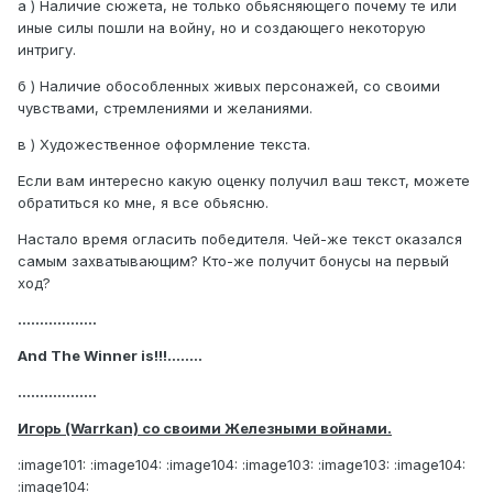
а ) Наличие сюжета, не только обьясняющего почему те или
иные силы пошли на войну, но и создающего некоторую
интригу.
б ) Наличие обособленных живых персонажей, со своими
чувствами, стремлениями и желаниями.
в ) Художественное оформление текста.
Если вам интересно какую оценку получил ваш текст, можете
обратиться ко мне, я все обьясню.
Настало время огласить победителя. Чей-же текст оказался
самым захватывающим? Кто-же получит бонусы на первый
ход?
..................
And The Winner is!!!........
..................
Игорь (Warrkan) со своими Железными войнами.
:image101: :image104: :image104: :image103: :image103: :image104:
:image104: