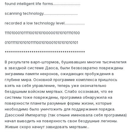
found intelligent life forms...............................
scanning technology.......................................
recorded a low technology level.......................
111010001011110010101000001010101110100
010111101010101111001010001010101010101
***************************************
В результате варп-штормов, бушевавших многие тысячелетия
в звездной системе Даоса, были безвозвратно повреждены
энграммы памяти некронов, ожидающих пробуждения в
глубине мира. Основной программе комплекса пришлось
взять на себя управление, теперь уже окончательно
бездушным войском мертвых. Слабо осознавая, что ее
системы тоже повреждены, программа обнаружила на
поверхности планеты разумные формы жизни, которые
необходимо было уничтожить для поддержания порядка.
Даосский Император (так отныне именовала себя программа)
начал выводить на поверхность свои бездушные легионы.
Живые скоро начнут завидовать мертвым...