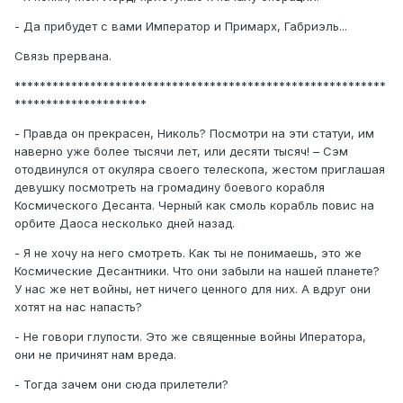
- Да прибудет с вами Император и Примарх, Габриэль...
Связь прервана.
***********************************************************
*********************
- Правда он прекрасен, Николь? Посмотри на эти статуи, им
наверно уже более тысячи лет, или десяти тысяч! – Сэм
отодвинулся от окуляра своего телескопа, жестом приглашая
девушку посмотреть на громадину боевого корабля
Космического Десанта. Черный как смоль корабль повис на
орбите Даоса несколько дней назад.
- Я не хочу на него смотреть. Как ты не понимаешь, это же
Космические Десантники. Что они забыли на нашей планете?
У нас же нет войны, нет ничего ценного для них. А вдруг они
хотят на нас напасть?
- Не говори глупости. Это же священные войны Иператора,
они не причинят нам вреда.
- Тогда зачем они сюда прилетели?