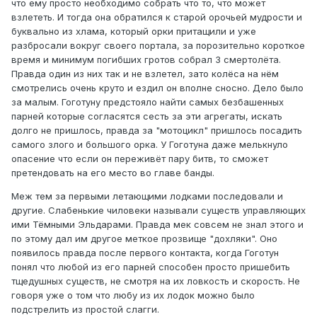
что ему просто необходимо собрать что то, что может
взлететь. И тогда она обратился к старой орочьей мудрости и
буквально из хлама, который орки притащили и уже
разбросали вокруг своего портала, за порозительно короткое
время и минимум погибших гротов собрал 3 смертолёта.
Правда один из них так и не взлетел, зато колёса на нём
смотрелись очень круто и ездил он вполне сносно. Дело было
за малым. Гоготуну предстояло найти самых безбашенных
парней которые согласятся сесть за эти агрегаты, искать
долго не пришлось, правда за "мотоцикл" пришлось посадить
самого злого и большого орка. У Гоготуна даже мелькнуло
опасение что если он переживёт пару битв, то сможет
претендовать на его место во главе банды.
Меж тем за первыми летающими лодками последовали и
другие. Слабенькие чиловеки называли существ управляющих
ими Тёмными Эльдарами. Правда мек совсем не знал этого и
по этому дал им другое меткое прозвище "дохляки". Оно
появилось правда после первого контакта, когда Гоготун
понял что любой из его парней способен просто пришебить
тщедушных существ, не смотря на их ловкость и скорость. Не
говоря уже о том что любу из их лодок можно было
подстрелить из простой слагги.