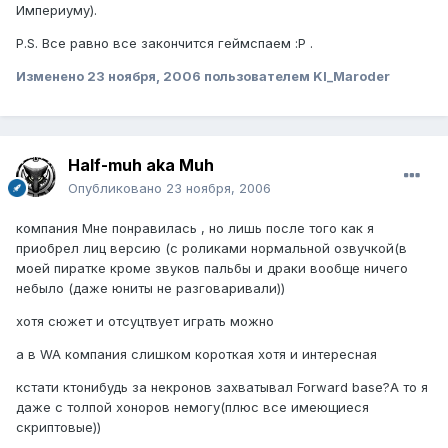
Империуму).
P.S. Все равно все закончится геймспаем :P .
Изменено
23 ноября, 2006
пользователем KI_Maroder
Half-muh aka Muh
Опубликовано
23 ноября, 2006
компания Мне понравилась , но лишь после того как я
приобрел лиц версию (с роликами нормальной озвучкой(в
моей пиратке кроме звуков пальбы и драки вообще ничего
небыло (даже юниты не разговаривали))
хотя сюжет и отсуцтвует играть можно
а в WA компания слишком короткая хотя и интересная
кстати ктонибудь за некронов захватывал Forward base?А то я
даже с толпой хоноров немогу(плюс все имеющиеся
скриптовые))