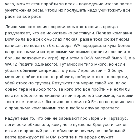
чего, может стоит пройти за всех - подведение итогов после
уничтожения расы, чтобы их послушать надо уничтожить все
расы за все расы.
Лично мне компания понравилась как таковая, правда
раздражает, что ее искуственно растянули. Первая компания
DoW была во всех смыслах плохая, разве тока сюжет норм
написан, но подан он был... :oops: WA порадовала куда более
напряженными и интересными миссиями (релики поняли что
больше подходит их игре), при этом в DoW миссий было 11, а в
WA 12 (подчти одинакого). Тут миссий типо много, но если
убрать обычный скирмиш, то у нас 7 крепостей + 3 бонус
миссии (найди стоко-то рабочих, собери стоко-то энергии,
убей стоко-то трупов). Результат примерно такой же, плюс
обвес гера и выбор того, за кого это все пройти - и если бы
не этот обсолютно лишний и неинтересный скирмиш, который
тока тянет врямя, я бы точно поставил ей 5+, но по сравнению
с прошлыми компаниями это в любом случае прогресс.
Радует еще то, что они не забывают про Лорн 5 и Тартарус,
логически обьяснили, кому чего нужно на Кронусе и как он
выжил в прошлый раз, и обьяснили почему на глобальной
карте враждуют ИГ и СМ (хотя те и те вроде служат