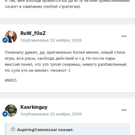
А так, мне вообще нравится когда есть чёткий прямолинейный
сюжет в кампании (любой стратегии).
RuW_f0oZ
Опубликовано
22 ноября, 2006
Поначалу думал, да, оригинально более менее, новый стиль
игры, все расы, свобода действий и т.д. Но после пары
миссий понял, что это тупой скирмиш, немого разбавленный.
Но сути это не меняет. Незачот :(
ИМХО.
Kasrkinguy
Опубликовано
22 ноября, 2006
AspiringCommissar сказал: