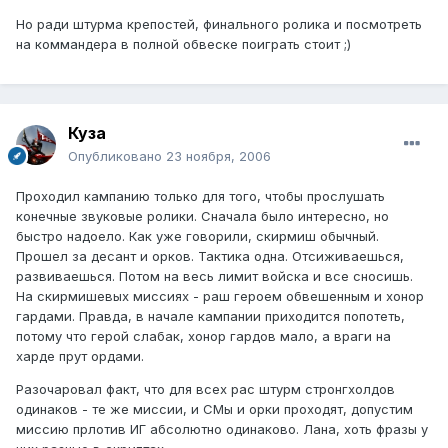
Но ради штурма крепостей, финального ролика и посмотреть
на коммандера в полной обвеске поиграть стоит ;)
Куза
Опубликовано
23 ноября, 2006
Проходил кампанию только для того, чтобы прослушать
конечные звуковые ролики. Сначала было интересно, но
быстро надоело. Как уже говорили, скирмиш обычный.
Прошел за десант и орков. Тактика одна. Отсиживаешься,
развиваешься. Потом на весь лимит войска и все сносишь.
На скирмишевых миссиях - раш героем обвешенным и хонор
гардами. Правда, в начале кампании приходится попотеть,
потому что герой слабак, хонор гардов мало, а враги на
харде прут ордами.
Разочаровал факт, что для всех рас штурм стронгхолдов
одинаков - те же миссии, и СМы и орки проходят, допустим
миссию прлотив ИГ абсолютно одинаково. Лана, хоть фразы у