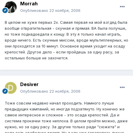
Morrah
Опубликовано
22 ноября, 2006
В целом не хуже первых 2х. Самая первая на мой взгдяд была
вообще отвратительная - скучная и прямая. ВА была получше,
но тоже поднадоедала к концу. В эту я только начал играть,
вроде ничего. Есть скучные миссии, вроде мультиплеерных, но
они проходятся за 10 минут. Основное время уходит на осаду
крепостей. Другое дело - если пройдешь за одну расу, за
остальных больше не захочется.
Desiver
Опубликовано
22 ноября, 2006
Тоже совсем недавно начал проходить. Намного лучше
предыдущих кампаний, но иногда подзатянуто. Ну конечно же
самое интересное и сложное - это осада крепостей. Да и
система прокачки тоже неплоха. В целом пройти можно, даже
нужно, но за одну расу. За другие только ради "сюжета" и
если есть свободное время. Ну а как уже говорилось лучше