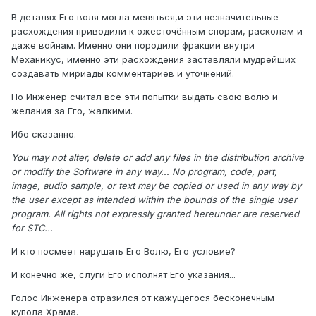
В деталях Его воля могла меняться,и эти незначительные
расхождения приводили к ожесточённым спорам, расколам и
даже войнам. Именно они породили фракции внутри
Механикус, именно эти расхождения заставляли мудрейших
создавать мириады комментариев и уточнений.
Но Инженер считал все эти попытки выдать свою волю и
желания за Его, жалкими.
Ибо сказанно.
You may not alter, delete or add any files in the distribution archive
or modify the Software in any way... No program, code, part,
image, audio sample, or text may be copied or used in any way by
the user except as intended within the bounds of the single user
program. All rights not expressly granted hereunder are reserved
for STС...
И кто посмеет нарушать Его Волю, Его условие?
И конечно же, слуги Его исполнят Его указания...
Голос Инженера отразился от кажущегося бесконечным
купола Храма.