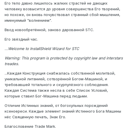
Его тело давно лишилось жалких страстей не дающих
человеку возвысится до уровня совершенства Его творений,
но похоже, он вновь почувствовал странный сбой мышления,
именуемый "волнением".
Ввод новообретённой, заново дарованной STC.
Его звёздный час.
...Welcome to InstallShield Wizard for STC
Warning: This program is protected by copyright law and interstars
treades.
...Каждая Конструкция снабжалась собственной молитвой,
уникальной литанией, сотворённой Богом-Машиной, и
требовавшей тотального и скурпулёзного соблюдения.
Каждая Система также несла в себе Список Условий,
которые ставил Бог-Машина перед людьми.
Отличие Истинных знаний, от богохульных порождений
ксеноереси. Каждые элемент знаний Истинного Бога Машины
нёс Священную печать, Знак Его.
Благословение Trade Mark.