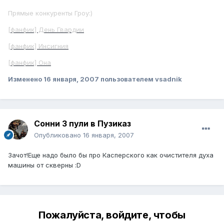
Прямые конкуренты Гроу:)
[фанфик] День Гвардии
[фанфик] Инсигния
[фанфик] Она
Изменено
16 января, 2007
пользователем vsadnik
Сонни 3 пули в Пузиказ
Опубликовано
16 января, 2007
Зачот!Еще надо было бы про Касперского как очистителя духа
машины от скверны :D
Пожалуйста, войдите, чтобы