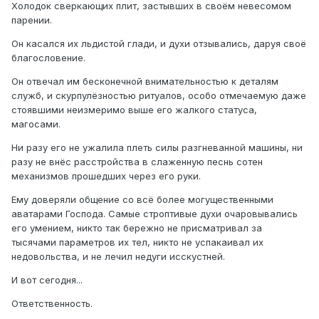
Холодок сверкающих плит, застывших в своём невесомом
парении.
Он касался их льдистой глади, и духи отзывались, даруя своё
благословение.
Он отвечал им бесконечной внимательностью к деталям
служб, и скурпулёзностью ритуалов, особо отмечаемую даже
стоявшими неизмеримо выше его жалкого статуса,
магосами.
Ни разу его не ужалила плеть силы разгневанной машины, ни
разу не внёс расстройства в слаженную песнь сотен
механизмов прошедших через его руки.
Ему доверяли общение со всё более могущественными
аватарами Господа. Самые строптивые духи очаровывались
его умением, никто так бережно не присматривал за
тысячами параметров их тел, никто не успакаивал их
недовольства, и не лечил недуги исскустней.
И вот сегодня...
Ответственность.