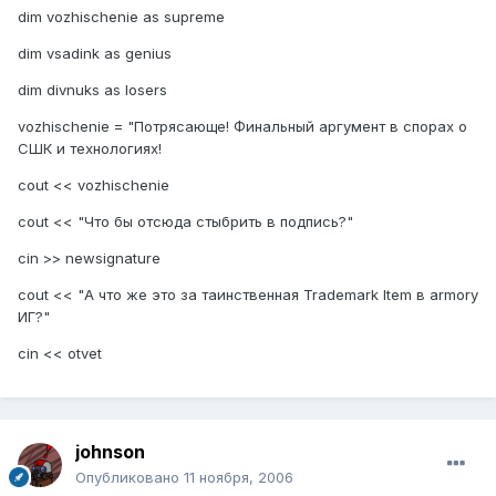
dim vozhischenie as supreme
dim vsadink as genius
dim divnuks as losers
vozhischenie = "Потрясающе! Финальный аргумент в спорах о
СШК и технологиях!
cout << vozhischenie
cout << "Что бы отсюда стыбрить в подпись?"
cin >> newsignature
cout << "А что же это за таинственная Trademark Item в armory
ИГ?"
cin << otvet
johnson
Опубликовано
11 ноября, 2006