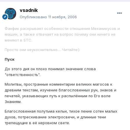
vsadnik
Опубликовано
11 ноября, 2006
Фанфик раскрывает особенности отношения Механикусов и
машин, а также отвечает на вопрос почему они ничего не
меняют в STC.
Просто они неукоснительно.... Читайте:)
Пуск
До этого дня он плохо понимал значение слова
"ответственность".
Молитвы, пространные комментарии великих магосов к
древним текстам, изучение благословенных рун, знаков и
печатей, указывающих путь к распылённым по Его воле
Знаниям.
Благословенная полутьма кельи, тихое пение сотен малых
духов, потрескивание электросвечи, и длинные тени
трепещущие в её неровном свете.