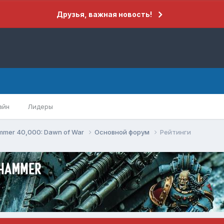
Друзья, важная новость!
айн
Лидеры
mer 40,000: Dawn of War
Основной форум
Рейтинги