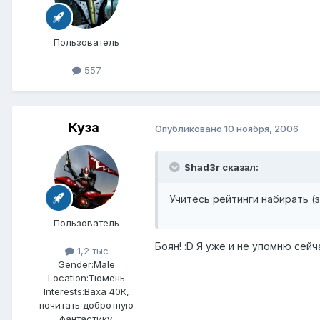
Пользователь
557
Куза
Опубликовано
10 ноября, 2006
Shad3r сказал:
Учитесь рейтинги набирать (з
Пользователь
Боян! :D Я уже и не упомню сейч
1,2 тыс
Gender:
Male
Location:
Тюмень
Interests:
Ваха 40К,
почитать добротную
фантастику.