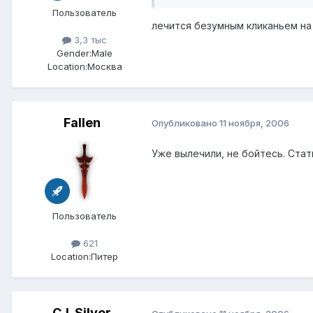
Пользователь
лечится безумным кликаньем на 
3,3 тыс
Gender:
Male
Location:
Москва
Fallen
Опубликовано
11 ноября, 2006
Уже вылечили, не бойтесь. Стат
Пользователь
621
Location:
Питер
CJ_Silver