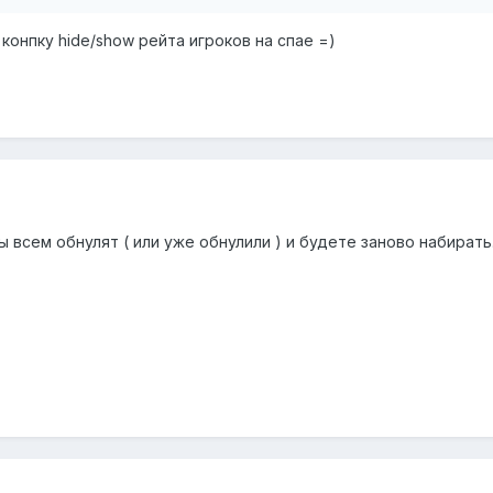
конпку hide/show рейта игроков на спае =)
ы всем обнулят ( или уже обнулили ) и будете заново набирать