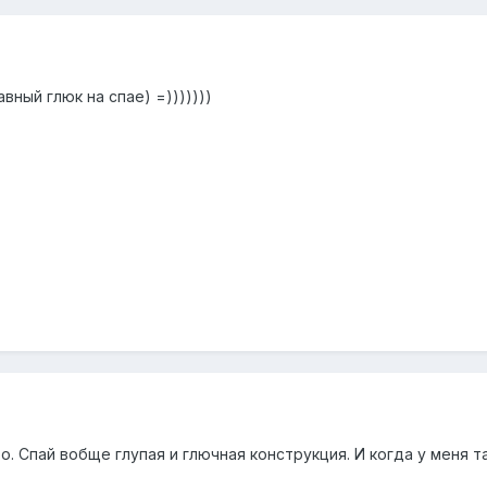
вный глюк на спае) =)))))))
о. Спай вобще глупая и глючная конструкция. И когда у меня т