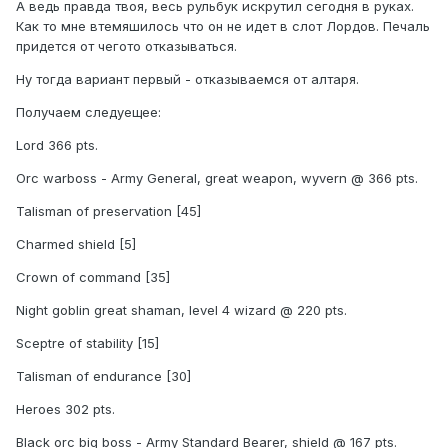
А ведь правда твоя, весь рульбук искрутил сегодня в руках.
Как то мне втемяшилось что он не идет в слот Лордов. Печаль
придется от чегото отказываться.
Ну тогда вариант первый - отказываемся от алтаря.
Получаем следуещее:
Lord 366 pts.
Orc warboss - Army General, great weapon, wyvern @ 366 pts.
Talisman of preservation [45]
Charmed shield [5]
Crown of command [35]
Night goblin great shaman, level 4 wizard @ 220 pts.
Sceptre of stability [15]
Talisman of endurance [30]
Heroes 302 pts.
Black orc big boss - Army Standard Bearer, shield @ 167 pts.