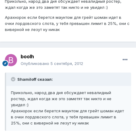
Прикольно, народ два дня обсуждает невалидный ростер,
ждал когда же это заметят так никто и не увидел :)
Арахнорок если берется маунтом для грейт шоман идет в
очки лордовского слота, у тебя превышен лимит в 25%, они с
виверной не лезут ну никак
boolh
Опубликовано
5 сентября, 2012
Shamiloff сказал:
Прикольно, народ два дня обсуждает невалидный
ростер, ждал когда же это заметят так никто и не
увидел :)
Арахнорок если берется маунтом для грейт шоман идет
в очки лордовского слота, у тебя превышен лимит в
25%, они с виверной не лезут ну никак