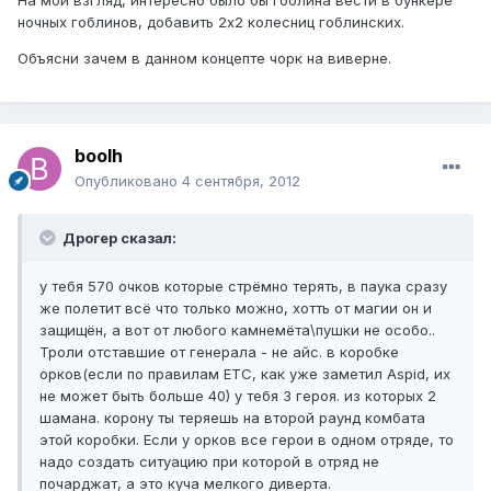
ночных гоблинов, добавить 2х2 колесниц гоблинских.
Объясни зачем в данном концепте чорк на виверне.
boolh
Опубликовано
4 сентября, 2012
Дрогер сказал:
у тебя 570 очков которые стрёмно терять, в паука сразу
же полетит всё что только можно, хотть от магии он и
защищён, а вот от любого камнемёта\пушки не особо..
Троли отставшие от генерала - не айс. в коробке
орков(если по правилам ЕТС, как уже заметил Aspid, их
не может быть больше 40) у тебя 3 героя. из которых 2
шамана. корону ты теряешь на второй раунд комбата
этой коробки. Если у орков все герои в одном отряде, то
надо создать ситуацию при которой в отряд не
почарджат, а это куча мелкого диверта.