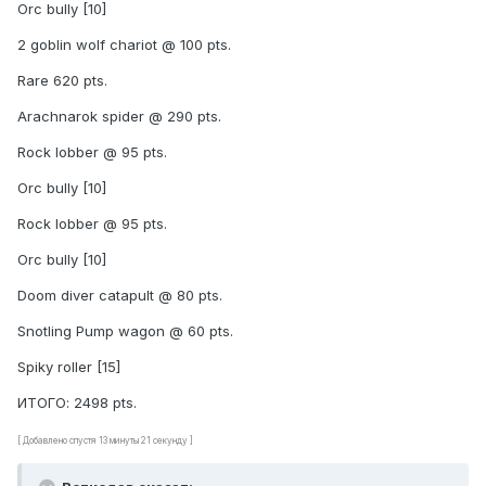
Orc bully [10]
2 goblin wolf chariot @ 100 pts.
Rare 620 pts.
Arachnarok spider @ 290 pts.
Rock lobber @ 95 pts.
Orc bully [10]
Rock lobber @ 95 pts.
Orc bully [10]
Doom diver catapult @ 80 pts.
Snotling Pump wagon @ 60 pts.
Spiky roller [15]
ИТОГО: 2498 pts.
[ Добавлено спустя 13 минуты 21 секунду ]