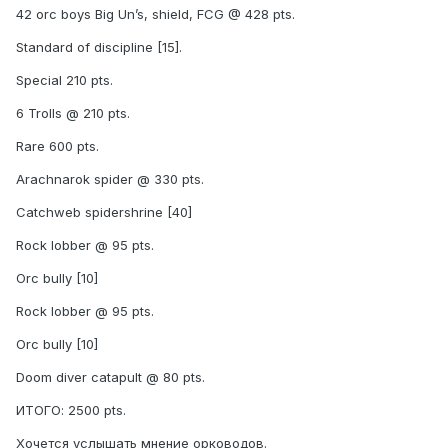
42 orc boys Big Un’s, shield, FCG @ 428 pts.
Standard of discipline [15].
Special 210 pts.
6 Trolls @ 210 pts.
Rare 600 pts.
Arachnarok spider @ 330 pts.
Catchweb spidershrine [40]
Rock lobber @ 95 pts.
Orc bully [10]
Rock lobber @ 95 pts.
Orc bully [10]
Doom diver catapult @ 80 pts.
ИТОГО: 2500 pts.
Хочется услышать мнение орководов.