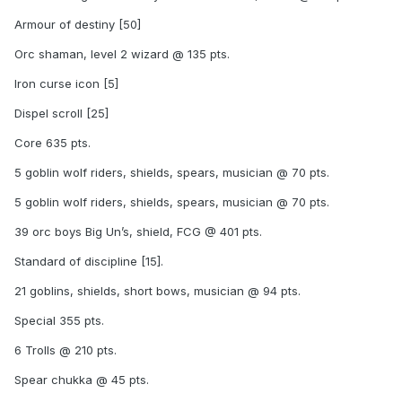
Armour of destiny [50]
Orc shaman, level 2 wizard @ 135 pts.
Iron curse icon [5]
Dispel scroll [25]
Core 635 pts.
5 goblin wolf riders, shields, spears, musician @ 70 pts.
5 goblin wolf riders, shields, spears, musician @ 70 pts.
39 orc boys Big Un’s, shield, FCG @ 401 pts.
Standard of discipline [15].
21 goblins, shields, short bows, musician @ 94 pts.
Special 355 pts.
6 Trolls @ 210 pts.
Spear chukka @ 45 pts.