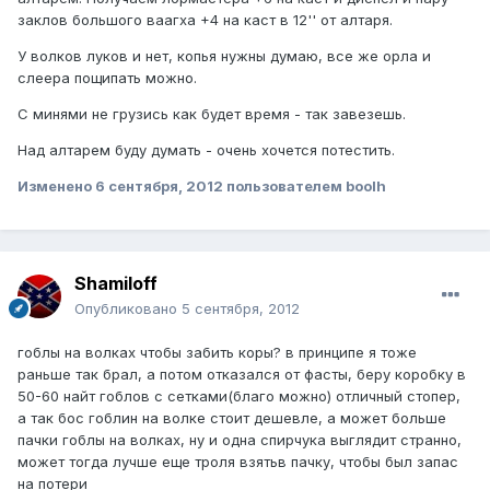
заклов большого ваагха +4 на каст в 12'' от алтаря.
У волков луков и нет, копья нужны думаю, все же орла и
слеера пощипать можно.
С минями не грузись как будет время - так завезешь.
Над алтарем буду думать - очень хочется потестить.
Изменено
6 сентября, 2012
пользователем boolh
Shamiloff
Опубликовано
5 сентября, 2012
гоблы на волках чтобы забить коры? в принципе я тоже
раньше так брал, а потом отказался от фасты, беру коробку в
50-60 найт гоблов с сетками(благо можно) отличный стопер,
а так бос гоблин на волке стоит дешевле, а может больше
пачки гоблы на волках, ну и одна спирчука выглядит странно,
может тогда лучше еще троля взятьв пачку, чтобы был запас
на потери