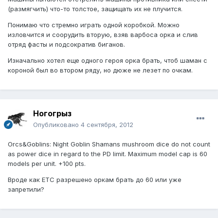
(размягчить) что-то толстое, защищать их не плучится.
Понимаю что стремно играть одной коробкой. Можно
изловчится и соорудить вторую, взяв варбоса орка и слив
отряд фасты и подсократив биганов.
Изначально хотел еще одного героя орка брать, чтоб шаман с
короной был во втором ряду, но дюже не лезет по очкам.
Ногогрыз
Опубликовано
4 сентября, 2012
Orcs&Goblins: Night Goblin Shamans mushroom dice do not count
as power dice in regard to the PD limit. Maximum model cap is 60
models per unit. +100 pts.
Вроде как ЕТС разрешено оркам брать до 60 или уже
запретили?