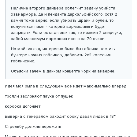
Наличие второго дайвера облегчит задачу убийста
хэвиармора, да и пенданта даркэльфийского. хотя 2
камня тоже верно. если убирать шрайн и булей, то
получиться памп - который вармашины и будет
защищать. Если оставляешь так, то возьми 2 спирчуки,
забей максимум вармашин всего за 70 очков.
На мой взгляд, интересно было бы гоблина вести в
бункере ночных гоблинов, добавить 2х2 колесниц
гоблинских.
Объясни зачем в данном концепте чорк на виверне.
Идея моя была в следующем:все идет максимально вперед
тролли заслоняют паука от пушек
коробка догоняет
выверна с генералом заходит сбоку давая лидак в 18''
Стрельбу должны пережить
Машины пытаются отстрелить машины противника или снести