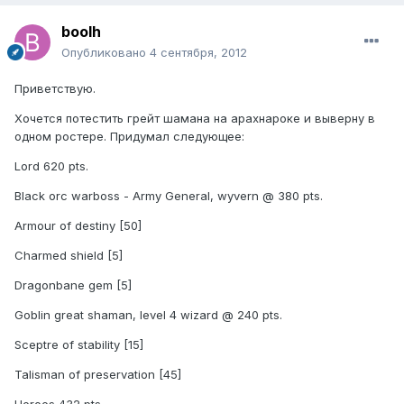
boolh
Опубликовано
4 сентября, 2012
Приветствую.
Хочется потестить грейт шамана на арахнароке и выверну в
одном ростере. Придумал следующее:
Lord 620 pts.
Black orc warboss - Army General, wyvern @ 380 pts.
Armour of destiny [50]
Charmed shield [5]
Dragonbane gem [5]
Goblin great shaman, level 4 wizard @ 240 pts.
Sceptre of stability [15]
Talisman of preservation [45]
Heroes 432 pts.