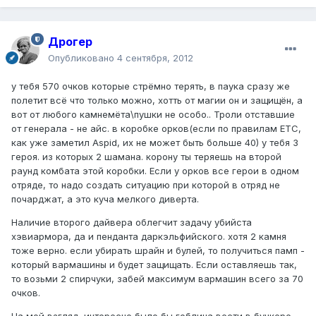
Дрогер
Опубликовано
4 сентября, 2012
у тебя 570 очков которые стрёмно терять, в паука сразу же
полетит всё что только можно, хотть от магии он и защищён, а
вот от любого камнемёта\пушки не особо.. Троли отставшие
от генерала - не айс. в коробке орков(если по правилам ЕТС,
как уже заметил Aspid, их не может быть больше 40) у тебя 3
героя. из которых 2 шамана. корону ты теряешь на второй
раунд комбата этой коробки. Если у орков все герои в одном
отряде, то надо создать ситуацию при которой в отряд не
почарджат, а это куча мелкого диверта.
Наличие второго дайвера облегчит задачу убийста
хэвиармора, да и пенданта даркэльфийского. хотя 2 камня
тоже верно. если убирать шрайн и булей, то получиться памп -
который вармашины и будет защищать. Если оставляешь так,
то возьми 2 спирчуки, забей максимум вармашин всего за 70
очков.
На мой взгляд, интересно было бы гоблина вести в бункере