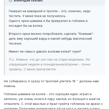
Волкодав сказал:
Генерал на виверной и тролли - это, конечно, надо
тестить. У меня пока не получалось.
Одного орка шамана я бы превратил в гоблина и
посадил бы на волка.
Второго орка можно попробовать сделать "боевым":
дать ему хороший вард и какой-нибудь магический
тесачок.
Имеет ли смысл давать волкам копья? луки?
П.с. Извини, что до сих пор не отдал модельки. На
следующей недели в понедельник/вторник - точно
привезу. С меня причетается.
Не собираюсь я сразу от троллей улетать 18 '' должны нам
помочь.
Гоблина шамана на волка - это хорошая идея, играл и
неплохо, уж очень хочется пару заклов из большого ваагха
отхватить. С этой мыслью и брал грейта гоблинов на арахе с
алтарем. Получаем лормастера +6 на каст и диспел и пару