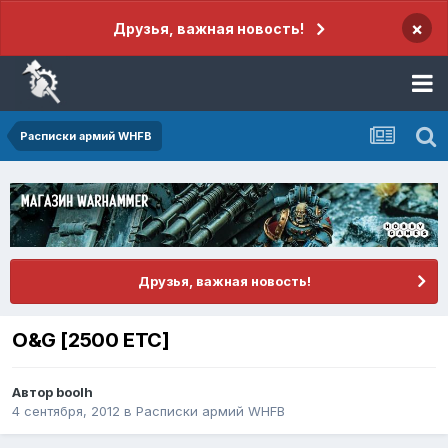
×
Друзья, важная новость!
Расписки армий WHFB
Друзья, важная новость!
O&G [2500 ETC]
Автор
boolh
4 сентября, 2012
в
Расписки армий WHFB