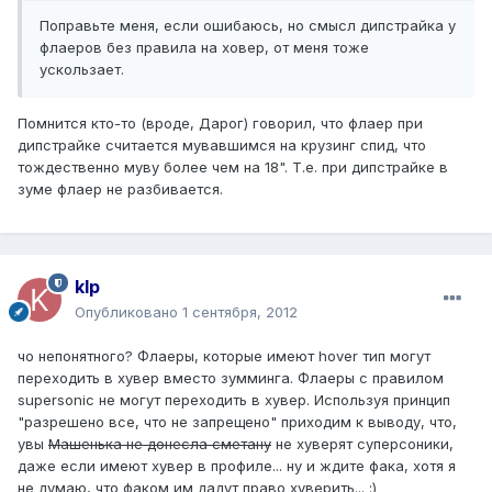
Поправьте меня, если ошибаюсь, но смысл дипстрайка у
флаеров без правила на ховер, от меня тоже
ускользает.
Помнится кто-то (вроде, Дарог) говорил, что флаер при
дипстрайке считается мувавшимся на крузинг спид, что
тождественно муву более чем на 18". Т.е. при дипстрайке в
зуме флаер не разбивается.
klp
Опубликовано
1 сентября, 2012
чо непонятного? Флаеры, которые имеют hover тип могут
переходить в хувер вместо зумминга. Флаеры с правилом
supersonic не могут переходить в хувер. Используя принцип
"разрешено все, что не запрещено" приходим к выводу, что,
увы
Машенька не донесла сметану
не хуверят суперсоники,
даже если имеют хувер в профиле... ну и ждите фака, хотя я
не думаю, что факом им дадут право хуверить... :)