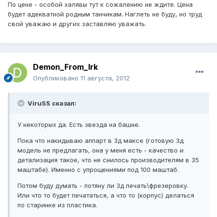
По цене - особой халявы тут к сожалению не ждите. Цена
будет адекватной родным танчикам. Наглеть не буду, но труд
свой уважаю и других заставляю уважать.
Demon_From_Irk
Опубликовано
11 августа, 2012
ViruSS сказал:
У некоторых да. Есть звезда на башне.
Пока что накидываю аппарт в 3д максе (готовую 3д
модель не предлагать, она у меня есть - качество и
детализация такое, что не снилось производителям в 35
маштабе). Именно с упрощениями под 100 маштаб.
Потом буду думать - потяну ли 3д печать\фрезеровку.
Или что то будет печататься, а что то (корпус) делаться
по старинке из пластика.