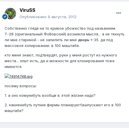
ViruSS
Опубликовано
9 августа, 2012
Собственно глядя на то кривое убожество под названием
Т-28 (оригинальный ФоВовский) возникла мысля... а не тяхнуть
ли мне стариной - не запилить ли мне
дверь
т-35. да под
массовое копирование. в 100 маштабе.
кто меня знают, подтвердят, руки у меня ростут из нужного
места... опыт есть, да и можности для клонирования тоже
имеются.
посему вопросы:
1. а оно комунибуть вообще в этой жЫзни надо?
2. какиенибуть путние фирмы планируют\выпускают его в 100
маштабе?