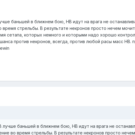
учше баньшей в ближнем бою, НВ идут на врага не останавлива
о время стрельбы. В результате некронов просто нечем мочит
емя сетапа, которых немного и которыми надо хорошо контрол
шанса против некронов, всегда, против любой расы масс НВ. 
eewin
В лучше баньшей в ближнем бою, НВ идут на врага не останавл
жение во время стрельбы. В результате некронов просто нечем