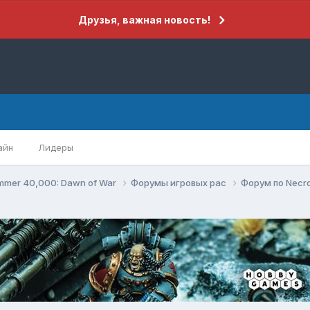
Друзья, важная новость!
айн
Лидеры
mer 40,000: Dawn of War
Форумы игровых рас
Форум по Necr