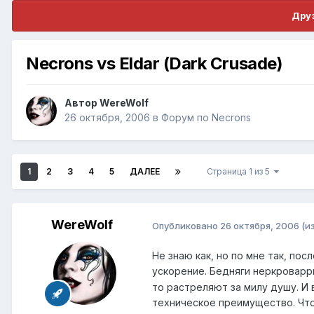
Друз
Necrons vs Eldar (Dark Crusade)
Автор
WereWolf
26 октября, 2006
в
Форум по Necrons
1
2
3
4
5
ДАЛЕЕ
Страница 1 из 5
WereWolf
Опубликовано
26 октября, 2006
(и
Не знаю как, но по мне так, по
ускорение. Бедняги неркроварр
то растреляют за милу душу. И 
техническое преимущество. Что