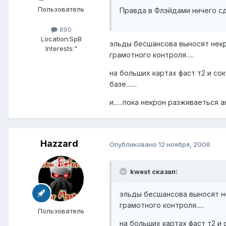
Пользователь
Правда в Флэйдами ничего сд
890
Location:
SpB
эльды бесшансова выносят некро
Interests:
"
грамотного контроля.....
на больших картах фаст т2 и с
базе.......
и......пока некрон разживаеться 
Hazzard
Опубликовано
12 ноября, 2006
kwest сказал:
эльды бесшансова выносят не
грамотного контроля.....
Пользователь
на больших картах фаст т2 и