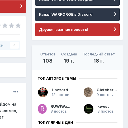
Канал WARFORGE в Discord
Друзья, важная новость!
ки
0
Ответов
Создана
Последний ответ
108
19 г.
18 г.
ТОП АВТОРОВ ТЕМЫ
Hazzard
Gletcherniy
12 постов
9 постов
ейдом на
RUW)WarDM
kwest
 уследил,
8 постов
8 постов
ет
ПОПУЛЯРНЫЕ ДНИ