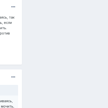
ясь, так
ь, если
ить.
против
иваясь,
 мочить,