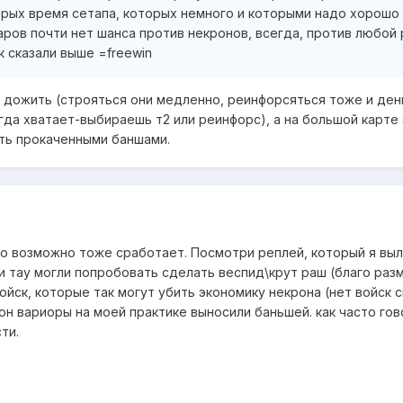
орых время сетапа, которых немного и которыми надо хорошо
аров почти нет шанса против некронов, всегда, против любой
к сказали выше =freewin
 дожить (строяться они медленно, реинфорсяться тоже и ден
гда хватает-выбираешь т2 или реинфорс), а на большой карте
ить прокаченными баншами.
 но возможно тоже сработает. Посмотри реплей, который я вы
 тау могли попробовать сделать веспид\крут раш (благо раз
войск, которые так могут убить экономику некрона (нет войск 
рон вариоры на моей практике выносили баньшей. как часто гов
ти.