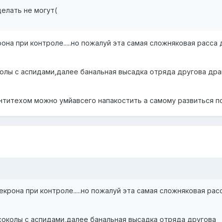
елать не могут(
на при контроле.....но пожалуй эта самая сложняковая расса 
околы с аспидами,далее банальная высадка отряда другова др
антитехом можно умйавсего напакостить а самому развиться покру
крона при контроле.....но пожалуй эта самая сложняковая рас
 соколы с аспидами,далее банальная высадка отряда другова