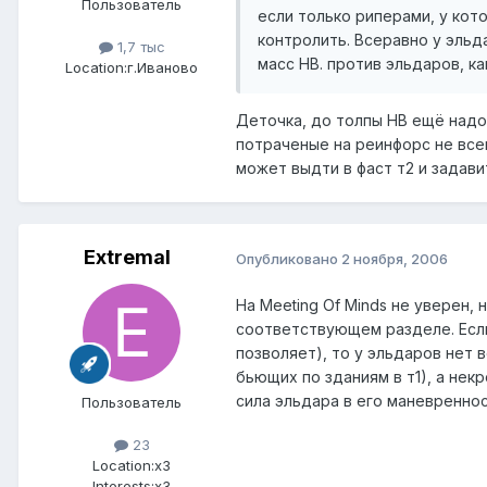
Пользователь
если только риперами, у кот
контролить. Всеравно у эльд
1,7 тыс
масс НВ. против эльдаров, ка
Location:
г.Иваново
Деточка, до толпы НВ ещё надо
потраченые на реинфорс не все
может выдти в фаст т2 и задав
Extremal
Опубликовано
2 ноября, 2006
На Meeting Of Minds не уверен,
соответствующем разделе. Если
позволяет), то у эльдаров нет 
бьющих по зданиям в т1), а нек
сила эльдара в его маневреннос
Пользователь
23
Location:
x3
Interests:
x3