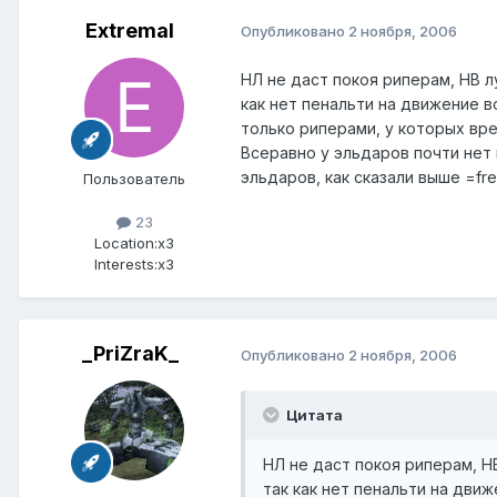
Extremal
Опубликовано
2 ноября, 2006
НЛ не даст покоя риперам, НВ л
как нет пенальти на движение в
только риперами, у которых вр
Всеравно у эльдаров почти нет 
эльдаров, как сказали выше =fr
Пользователь
23
Location:
x3
Interests:
x3
_PriZraK_
Опубликовано
2 ноября, 2006
Цитата
НЛ не даст покоя риперам, Н
так как нет пенальти на дви