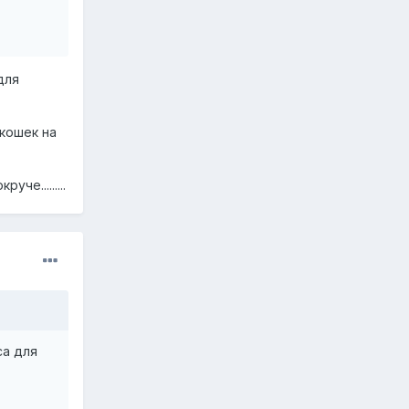
для
акошек на
че.........
са для