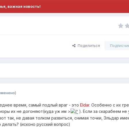
ья, важная новость!
Поделиться
Подписчи
зменено)
следнее время, самый подлый враг - это
Eldar
. Особенно с их гр
иоры их не догоняют(куда уж им >
). Если за скарабеем не
вот так, не давая толком развиться, снимая точки, Эльдар име
 делать? (исконо русский вопрос)