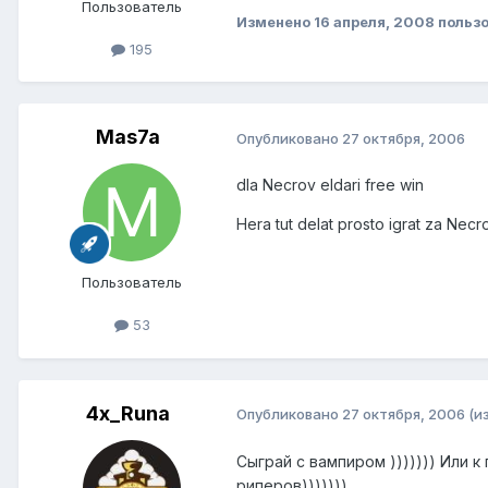
Пользователь
Изменено
16 апреля, 2008
пользо
195
Mas7a
Опубликовано
27 октября, 2006
dla Necrov eldari free win
Hera tut delat prosto igrat za Necr
Пользователь
53
4x_Runa
Опубликовано
27 октября, 2006
(и
Сыграй с вампиром ))))))) Или к
риперов)))))))