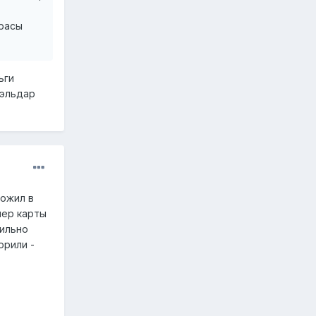
 расы
ьги
 эльдар
ложил в
мер карты
сильно
орили -