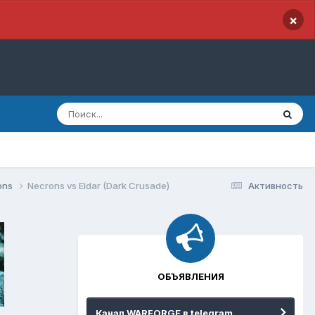
×
ons
Necrons vs Eldar (Dark Crusade)
Активность
ОБЪЯВЛЕНИЯ
Канал WARFORGE в telegram