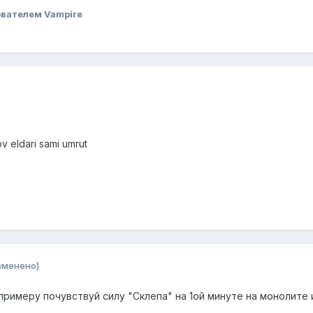
вателем Vampire
ov eldari sami umrut
зменено)
 примеру почувствуй силу "Склепа" на 1ой минуте на монолите 