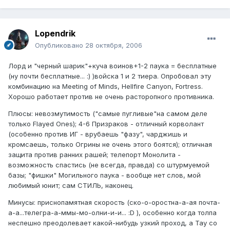
Lopendrik
Опубликовано
28 октября, 2006
Лорд и "черный шарик"+куча воинов+1-2 паука = бесплатные
(ну почти бесплатные... :) )войска 1 и 2 тиера. Опробовал эту
комбинацию на Meeting of Minds, Hellfire Canyon, Fortress.
Хорошо работает против не очень расторопного противника.
Плюсы: невозмутимость ("самые пугливые"на самом деле
только Flayed Ones); 4-6 Призраков - отличный корволант
(особенно против ИГ - врубаешь "фазу", чарджишь и
кромсаешь, только Огрины не очень этого боятся); отличная
защита против ранних рашей; телепорт Монолита -
возможность спастись (не всегда, правда) со штурмуемой
базы; "фишки" Могильного паука - вообще нет слов, мой
любимый юнит; сам СТИЛЬ, наконец.
Минусы: приснопамятная скорость (ско-о-оростна-а-ая почта-
а-а...телегра-а-ммы-мо-олни-и-и... :D ), особенно когда толпа
неспешно преодолевает какой-нибудь узкий проход, а Тау со