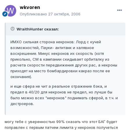
wkvoren
Опубликовано
27 октября, 2006
WraithHunter сказал:
ИМХО сильная сторона некронов: Лорд с кучей
возможностей, Пауки- антитанк и халявное
воскрешение. Минус некронов их скорость (хотя
прикольно, СМ в кампании скидывает орбиталку из
расчета скорости передвижения других рас, а некроны
приходят на место бомбардировки какраз после ее
окончания).
и еще сфера не чит а реальное отражение бэка, и
предел в 40/20 для некронов не предел, но лучше бы
было можно всех "некронов" поднимать сферой, в т.ч. и
дестроеров.
могу тебе с уверенностью 99% сказать что этот БАГ будет
поправлен с первым патчем лимита у некронов получеться