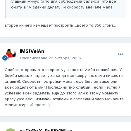
главный минус (и то для соблюдения баланса) что все
юниты в 1м здании делать.. и скорость вначале мала..
второе ничего немешает построить ...всего то 350 стоит.......
IMS)VelAn
Опубликовано
22 октября, 2006
Слабые стороны это скорость , а так это Имба полнейшая. У
Зомби мораль падает , ха ха да все вокруг их сами писают в
штаны))). Скорость постройки мала , еще бы ,так ваще они
всех заделают в миг.Последний тир слабый , если честно я
успеваю всех заделать еще до этого или к этому моменту
врагу уже весь измучен атаками и последний удар Моналита
ставит жирный крест. ;)
-=Cr@zY_RuSSi@N=-