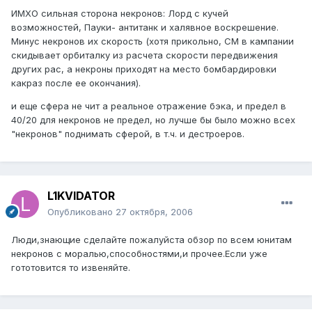
ИМХО сильная сторона некронов: Лорд с кучей
возможностей, Пауки- антитанк и халявное воскрешение.
Минус некронов их скорость (хотя прикольно, СМ в кампании
скидывает орбиталку из расчета скорости передвижения
других рас, а некроны приходят на место бомбардировки
какраз после ее окончания).
и еще сфера не чит а реальное отражение бэка, и предел в
40/20 для некронов не предел, но лучше бы было можно всех
"некронов" поднимать сферой, в т.ч. и дестроеров.
L1KVIDATOR
Опубликовано
27 октября, 2006
Люди,знающие сделайте пожалуйста обзор по всем юнитам
некронов с моралью,способностями,и прочее.Если уже
гототовится то извеняйте.