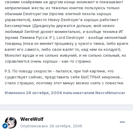
своими скайреями на другом конце хихикают и показывают
неприличные жесты; из тяжелых юнитов пользуюсь только
обычным Destroyer'ом (против элитной пехоты хорошо
управляется), вместо Heavy Destroyer'а хорошо работают
Бессмертные (Дредноуты держатся дольше, мой нежно
любимый Sentinel дохнет моментально, и вообще техника ИГ
(кроме Лемана Русса :P ), Lord Destroyer - вообще непонятный
товарищ (пока он меняет прошивку у чужого танка, либо враги
валят его самого, либо свои валят то, над чем он колдует);
Монолит вроде и не сильно живучий, и не сильно сильный, но
справляется очень хорошо - как-то странно.
P.S. По поводу скорости - пытался, при той картине, что
существует сейчас, представить себе БЫСТРЫХ некронов...
стало страшно, поэтому этот минус можно снять с повестки.
Изменено
28 октября, 2006
пользователем NecroNmancer
WereWolf
Опубликовано
28 октября, 2006