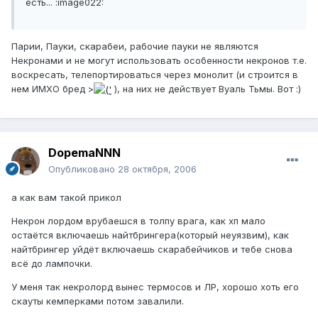
есть... :image022:
Парии, Пауки, скарабеи, рабочие пауки не являются
Некронами и не могут использовать особенности некронов т.е.
воскресать, телепортироваться через монолит (и строится в
нем ИМХО бред >
), на них не действует Вуаль Тьмы. Вот :)
DopemaNNN
Опубликовано
28 октября, 2006
а как вам такой прикол
Некрон лордом врубаешся в толпу врага, как хп мало
остаётся включаешь найтбрингера(который неуязвим), как
найтбрингер уйдёт включаешь скарабейчиков и тебе снова
всё до лампочки.
У меня так некролорд вынес термосов и ЛР, хорошо хоть его
скауты кемперками потом завалили.