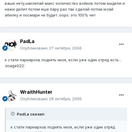
ваше нету,наклепай макс количество войнов потом выдели и
нажи делит потом еше пару раз так сделай потом юзай
абилку и посмари че будет :oops: это 100% чит
PadLa
Опубликовано
27 октября, 2006
к стати париархов поднять низя, если уже один отряд есть...
:image022:
WraithHunter
Опубликовано
28 октября, 2006
PadLa сказал:
к стати париархов поднять низя, если уже один отряд