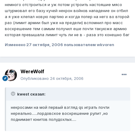
немного отстроиться и уж потом устроить настояшие мясо
штурмовал его базу кучей некрон войнов нападение он отбил
а я уже клепал новую партию и когда попер на него во второй
раз (лимит армии был уже на предели) вспомнил про масс
воскрешение тем самым получил еше почти такуюже армию
которая превышала лимит чуть ли не в - раза это конешно баг
Изменено
27 октября, 2006
пользователем wkvoren
WereWolf
Опубликовано
24 октября, 2006
kwest сказал:
некросами на мой первый взгляд qs играть почти
нереально......лордовское воскрешение рулит ,но
поднимает юнитов полудохлых.....