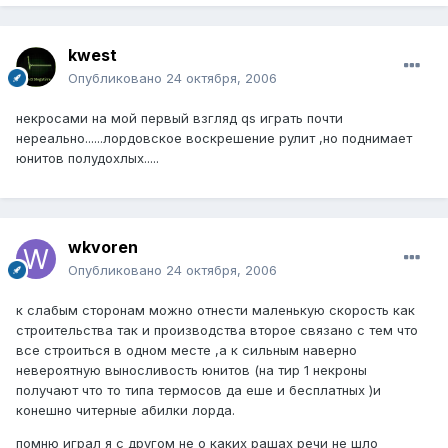
kwest
Опубликовано
24 октября, 2006
некросами на мой первый взгляд qs играть почти
нереально......лордовское воскрешение рулит ,но поднимает
юнитов полудохлых.....
wkvoren
Опубликовано
24 октября, 2006
к слабым сторонам можно отнести маленькую скорость как
строительства так и производства второе связано с тем что
все строиться в одном месте ,а к сильным наверно
невероятную выносливость юнитов (на тир 1 некроны
получают что то типа термосов да еше и бесплатных )и
конешно читерные абилки лорда.
помню играл я с другом не о каких рашах речи не шло