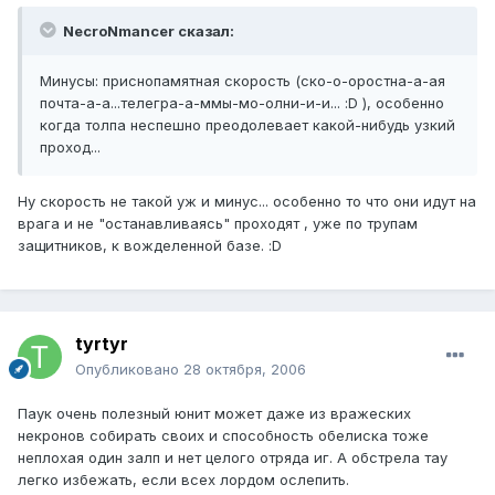
NecroNmancer сказал:
Минусы: приснопамятная скорость (ско-о-оростна-а-ая
почта-а-а...телегра-а-ммы-мо-олни-и-и... :D ), особенно
когда толпа неспешно преодолевает какой-нибудь узкий
проход...
Ну скорость не такой уж и минус... особенно то что они идут на
врага и не "останавливаясь" проходят , уже по трупам
защитников, к вожделенной базе. :D
tyrtyr
Опубликовано
28 октября, 2006
Паук очень полезный юнит может даже из вражеских
некронов собирать своих и способность обелиска тоже
неплохая один залп и нет целого отряда иг. А обстрела тау
легко избежать, если всех лордом ослепить.