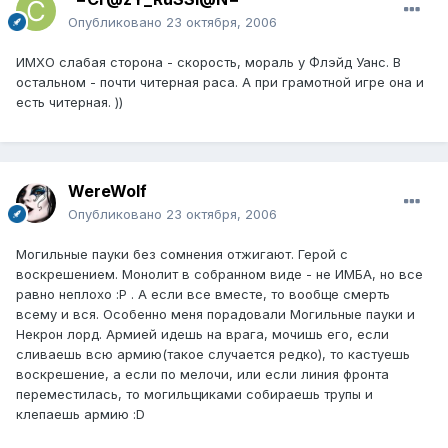
Опубликовано
23 октября, 2006
ИМХО слабая сторона - скорость, мораль у Флэйд Уанс. В
остальном - почти читерная раса. А при грамотной игре она и
есть читерная. ))
WereWolf
Опубликовано
23 октября, 2006
Могильные пауки без сомнения отжигают. Герой с
воскрешением. Монолит в собранном виде - не ИМБА, но все
равно неплохо :P . А если все вместе, то вообще смерть
всему и вся. Особенно меня порадовали Могильные пауки и
Некрон лорд. Армией идешь на врага, мочишь его, если
сливаешь всю армию(такое случается редко), то кастуешь
воскрешение, а если по мелочи, или если линия фронта
переместилась, то могильщиками собираешь трупы и
клепаешь армию :D