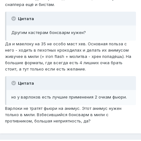
снаппера ещё и бистам.
Цитата
Другим кастерам бонсварм нужен?
Да и маелоку на 35 не особо маст хев. Основная польза с
него - ходить в пехотных крокодилах и делать их анимусом
живучее в мили (+ iron flash + молитва - хрен попадёшь). На
большие форматы, где всегда есть 4 лишних очка брать
стоит, а тут только если есть желание.
Цитата
но у варлоков есть лучшие применения 2 очкам фьюри.
Варлоки не тратят фьюри на анимус. Этот анимус нужен
только в мили. Взбесившийся бонсварм в мили с
противником, большая неприятность, да?