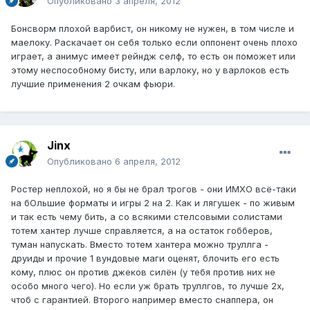
Опубликовано
3 апреля, 2012
Бонсворм плохой варбист, он никому не нужен, в том числе и
маелоку. Раскачает он себя только если оппонент очень плохо
играет, а анимус имеет рейндж селф, то есть он поможет или
этому неспособному бисту, или варлоку, но у варлоков есть
лучшие применения 2 очкам фьюри.
Jinx
Опубликовано
6 апреля, 2012
Ростер неплохой, но я бы не брал трогов - они ИМХО всё-таки
на бОльшие форматы и игры 2 на 2. Как и лягушек - по живым
и так есть чему бить, а со всякими стелсовыми солистами
тотем хантер лучше справляется, а на остаток гобберов,
туман напускать. Вместо тотем хантера можно труллга -
друиды и прочие 1 вундовые маги оценят, блочить его есть
кому, плюс он против джеков силён (у тебя против них не
особо много чего). Но если уж брать труллгов, то лучше 2х,
чтоб с гарантией. Второго например вместо снаппера, он