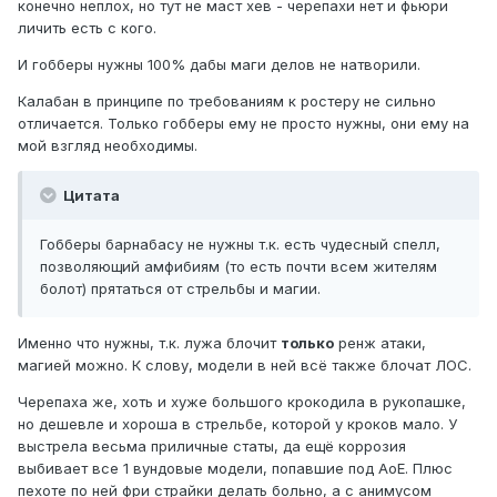
конечно неплох, но тут не маст хев - черепахи нет и фьюри
личить есть с кого.
И гобберы нужны 100% дабы маги делов не натворили.
Калабан в принципе по требованиям к ростеру не сильно
отличается. Только гобберы ему не просто нужны, они ему на
мой взгляд необходимы.
Цитата
Гобберы барнабасу не нужны т.к. есть чудесный спелл,
позволяющий амфибиям (то есть почти всем жителям
болот) прятаться от стрельбы и магии.
Именно что нужны, т.к. лужа блочит
только
ренж атаки,
магией можно. К слову, модели в ней всё также блочат ЛОС.
Черепаха же, хоть и хуже большого крокодила в рукопашке,
но дешевле и хороша в стрельбе, которой у кроков мало. У
выстрела весьма приличные статы, да ещё коррозия
выбивает все 1 вундовые модели, попавшие под АоЕ. Плюс
пехоте по ней фри страйки делать больно, а с анимусом