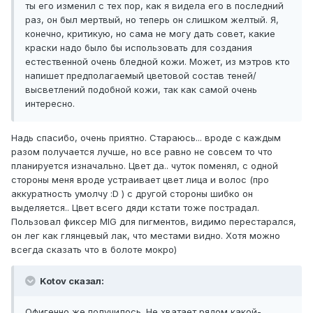
ты его изменил с тех пор, как я видела его в последний
раз, он был мертвый, но теперь он слишком желтый. Я,
конечно, критикую, но сама не могу дать совет, какие
краски надо было бы использовать для создания
естественной очень бледной кожи. Может, из мэтров кто
напишет предполагаемый цветовой состав теней/
высветлений подобной кожи, так как самой очень
интересно.
Надь спасибо, очень приятно. Стараюсь... вроде с каждым
разом получается лучше, но все равно не совсем то что
планируется изначально. Цвет да.. чуток поменял, с одной
стороны меня вроде устраивает цвет лица и волос (про
аккуратность умолчу :D ) с другой стороны шибко он
выделяется.. Цвет всего дяди кстати тоже пострадал.
Пользовал фиксер MIG для пигментов, видимо перестарался,
он лег как глянцевый лак, что местами видно. Хотя можно
всегда сказать что в болоте мокро)
Kotov сказал:
Офигенно же получилось. Не хватает рядом какой-