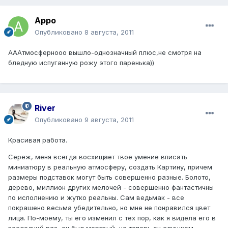
Арро
Опубликовано
8 августа, 2011
АААтмосфернооо вышло-однозначный плюс,не смотря на
бледную испуганную рожу этого паренька))
River
Опубликовано
9 августа, 2011
Красивая работа.
Сереж, меня всегда восхищает твое умение вписать
миниатюру в реальную атмосферу, создать Картину, причем
размеры подставок могут быть совершенно разные. Болото,
дерево, миллион других мелочей - совершенно фантастичны
по исполнению и жутко реальны. Сам ведьмак - все
покрашено весьма убедительно, но мне не понравился цвет
лица. По-моему, ты его изменил с тех пор, как я видела его в
последний раз, он был мертвый, но теперь он слишком