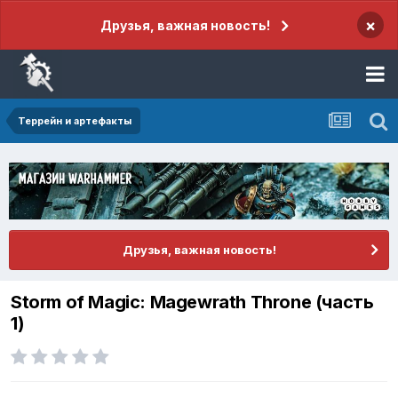
×
Друзья, важная новость!
Террейн и артефакты
Друзья, важная новость!
Storm of Magic: Magewrath Throne (часть
1)