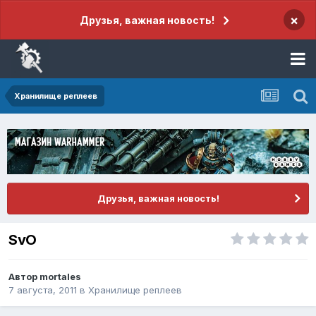
×
Друзья, важная новость!
Хранилище реплеев
Друзья, важная новость!
SvO
Автор
mortales
7 августа, 2011
в
Хранилище реплеев