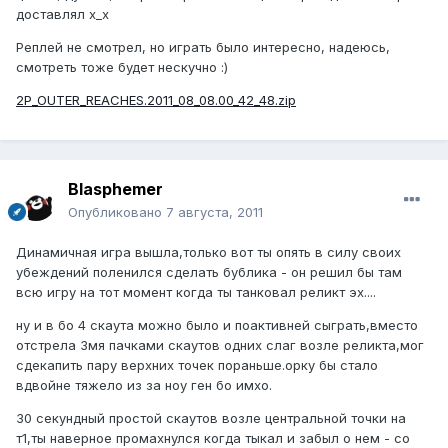
доставлял x_x
Реплей не смотрел, но играть было интересно, надеюсь,
смотреть тоже будет нескучно :)
2P_OUTER_REACHES.2011_08_08.00_42_48.zip
Blasphemer
Опубликовано
7 августа, 2011
Динамичная игра вышла,только вот ты опять в силу своих
убеждений поленился сделать бублика - он решил бы там
всю игру на тот момент когда ты танковал реликт эх....
ну и в бо 4 скаута можно было и поактивней сыграть,вместо
отстрела 3мя пачками скаутов одних слаг возле реликта,мог
сдекапить пару верхних точек пораньше.орку бы стало
вдвойне тяжело из за ноу ген бо имхо.
30 секундный простой скаутов возле центральной точки на
т1,ты наверное промахнулся когда тыкал и забыл о нем - со