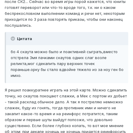
после СК2... Сейчас во время игры порой кажется, что юниты
готовят переворот или что-то вроде того, т.к. ни о каком
беспрекословном выполнении команд и речи нет, некоторым
приходится по 3 раза повторять приказы, чтобы они наконец
послушались.
Цитата
бо 4 скаута можно было и поактивней сыграть,вместо
отстрела 3мя пачками скаутов одних слаг возле
реликта,мог сдекапить пару верхних точек
пораньше.орку бы стало вдвойне тяжело из за ноу ген бо
имхо.
Я решил поаккуратнее играть на этой карте. Можно сдекапить
точку, но скаутов покоцают слажки, а Мек с портом их добьет
- такой расклад обычное дело. А так я постреляю немножко
слажек, буду их гонять, тогда противник ими и ничего не
закапит какое-то время и на реинфорс потратится, таким
образом и первые шуты выйдут попозже, что довольно
существенно. Если более глубоко копать, то вот мое мнение
об этом: при декапе хочешь не хочешь придется реинфорсить