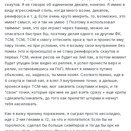
скаутов. Я не говорю об единичном декапе, конечно. Я имею в
виду агрессивный стиль, когда много возни, декапов,
реинфорса и т. д. Если очень круто микрить, то, возможно, это
имеет смысл, но я так не умею :( Поэтому я использовал
тайминг: зная, что орк играет через баннер, можно не
опасаться быстрых бш, поэтому делая одного за другим ФК,
ТСМ, ТСМ, ТСМ я смогу оттеснить орка в тыл и пронести ему
пару точек, но при условии, что я возьму свои внутренние без
помех (что и произошло) и не стану реинфорсить скаутов и
первых ТСМ, иначе ресов не будет на 3ий пак, а потом момент
будет упущен (как видно из реплея, я успел пронести верх и
релик, остановившись на ПоГ). Может я немного путано
объясняю, но, надеюсь, ты меня понял. Соответственно, идя в
4 скаута и такой кап, я взял 3 внутренние точки, а дальше,
пронеся верх ТСМ-ми, мог закапить скаутами и верх, и те
"свои" точки, которые орк мне не дал взять сразу + еще криты
сдекапить/закапить, до того как прилетят шторми и начнут
тебя насиловать.
Как я вижу причину поражение, я сыграл просто несолидно,
идя с 2-мя генами в т2, за что и поплатился. Если бы не
торопился, сделал бы больше снайперов и тогда бы орк не
смог их убить штормами. Просто я в последнее время