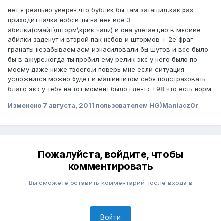
нет я реально уверен что бублик бы там затащил,как раз
приходит пачка нобов ты на нее все 3
абилки(смайт\шторм\крик чапи) и она улетает,но в месиве
абилки заденут и второй пак нобов и штормов + 2е фраг
гранаты незабываем.асм изнасиловали бы шутов и все было
бы в ажуре.когда ты пробил ему релик эко у него было по-
моему даже ниже твоего.и поверь мне если ситуация
усложнится можно будет и машинпитом себя подстраховать
благо эко у тебя на тот момент было где-то +98 что есть норм
Изменено
7 августа, 2011
пользователем HG)Maniacz0r
Пожалуйста, войдите, чтобы
комментировать
Вы сможете оставить комментарий после входа в
Войти