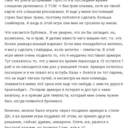
слишком увлекаюсь 3 ТСМ -> быстрая плазма, хотя на такой
карте это слишком рискованно. И еще у меня постоянный
страх быстрых тракк, поэтому побоялся сделать больше
снайперов. А ведь в этой игре они мне не грозили ну никак.
Что касается бублика... Я не уверен, что он бы затащил, но,
возможно, ты и прав. Я делаю вместо него машин пит, т.к. это
более универсальный вариант. Если мне понадобится антипех,
я могу сделать глайдеры, если антитех - темпесты. В этой
игре меня очень подвело то, что я неудачно поставил армори.
Тут сказалось то, что у меня во время перехода в т2 остался 1
раб и он находился как раз у внешней точки. Армори хотелось
поскорее и я не повел его вглубь базы + боялся он тот парень,
что не ищет легких путей, и несмотря на мои команды,
ломанется мимо лп2 орка или еще что-нибудь с ним по дороге
произойдет... Потеряв армори я потерял и доступ к хеви
веапону, и к крякам для темпеста, который мне очень нужен
был, когда появился броневоз.
Конечно, можно было играть через позднюю армори в стиле
ДК, я во время игры подумал об этом, но принял другое
решение, сейчас думаю, неверное. Опять же, рвался к
быстрой плазме, но потерял 1 пак, идя в т2.