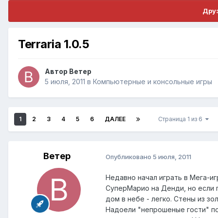
Друз
Terraria 1.0.5
Автор
Ветер
5 июля, 2011
в
Компьютерные и консольные игры
1
2
3
4
5
6
ДАЛЕЕ
Страница 1 из 6
Ветер
Опубликовано
5 июля, 2011
Недавно начал играть в Мега-и
СуперМарио на Денди, но если 
дом в небе - легко. Стены из зо
Надоели "непрошеные гости" по