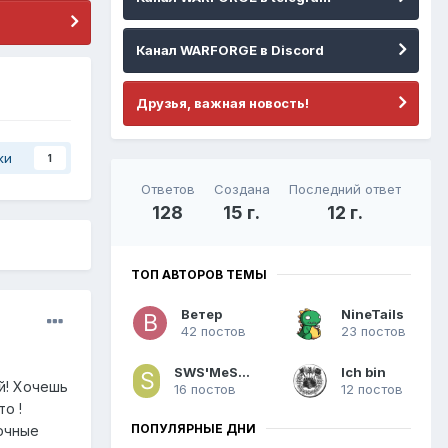
Канал WARFORGE в Discord
Друзья, важная новость!
ки
1
Ответов
Создана
Последний ответ
128
15 г.
12 г.
ТОП АВТОРОВ ТЕМЫ
Ветер
NineTails
42 постов
23 постов
SWS'MeSSiaH
Ich bin
й! Хочешь
16 постов
12 постов
о !
ПОПУЛЯРНЫЕ ДНИ
очные