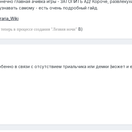
онечно главная ачивка игры - ЗАТОПИТЬ АД! Короче, развлеку
зузнавать самому - есть очень подробный гайд.
rraria_Wiki
В)
 теперь в процессе создания "Лезвия ночи"
бенно в связи с отсутствием триальчика или демки (может и е