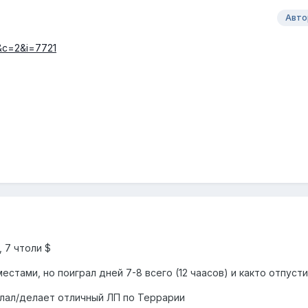
Авто
e&c=2&i=7721
 7 чтоли $
естами, но поиграл дней 7-8 всего (12 чаасов) и както отпусти
лал/делает отличный ЛП по Террарии