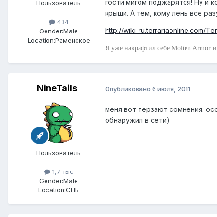
гости мигом поджарятся! Ну и к
Пользователь
крыши. А тем, кому лень все ра
434
http://wiki-ru.terrariaonline.com/Te
Gender:
Male
Location:
Раменское
Я уже накрафтил себе Molten Armor и
NineTails
Опубликовано
6 июля, 2011
меня вот терзают сомнения. осо
обнаружил в сети).
Пользователь
1,7 тыс
Gender:
Male
Location:
СПБ