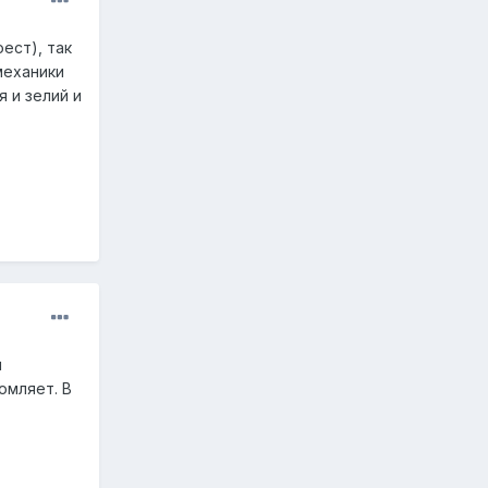
ест), так
механики
 и зелий и
м
омляет. В