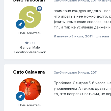
Опубликовано
9 июля, 2011
(измене
примерно каждую неделю - полт
что играть в неё можно долго, 
(криты, изменение спеллов, ста
т.п., а так же усиление данжей 
Пользователь
Изменено
9 июля, 2011
пользова
371
Gender:
Male
Location:
Челябинск
Gato Calavera
Опубликовано
9 июля, 2011
Пробовал. Отыграл 5-6 часов, н
управлением. А так как драться
то, что поправят патчами, не в
Пользователь