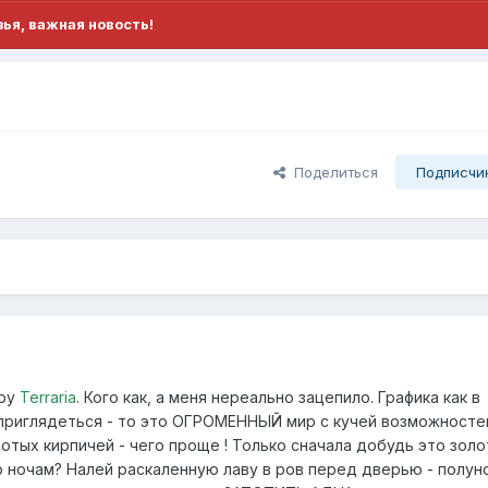
ья, важная новость!
Поделиться
Подписчи
гру
Terraria
. Кого как, а меня нереально зацепило. Графика как в
приглядеться - то это ОГРОМЕННЫЙ мир с кучей возможносте
лотых кирпичей - чего проще ! Только сначала добудь это золот
 ночам? Налей раскаленную лаву в ров перед дверью - полун