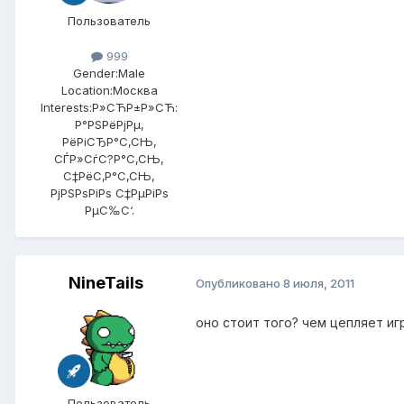
Пользователь
999
Gender:
Male
Location:
Москва
Interests:
Р»СЋР±Р»СЋ:
Р°РЅРёРјРµ,
РёРіСЂР°С‚СЊ,
СЃР»СѓС?Р°С‚СЊ,
С‡РёС‚Р°С‚СЊ,
РјРЅРѕРіРѕ С‡РµРіРѕ
РµС‰С‘.
NineTails
Опубликовано
8 июля, 2011
оно стоит того? чем цепляет иг
Пользователь