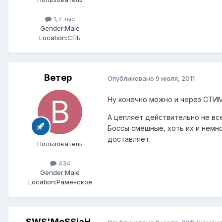
1,7 тыс
Gender:
Male
Location:
СПБ
Ветер
Опубликовано
9 июля, 2011
Ну конечно можно и через СТИМ к
А цепляет действительно не все
Боссы смешные, хоть их и немно
доставляет.
Пользователь
434
Gender:
Male
Location:
Раменское
SWS'MeSSiaH