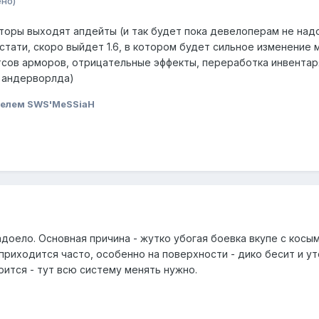
но)
оры выходят апдейты (и так будет пока девелоперам не надо
кстати, скоро выйдет 1.6, в котором будет сильное изменение 
тсов арморов, отрицательные эффекты, переработка инвентаря
и андерворлда)
телем SWS'MeSSiaH
адоело. Основная причина - жутко убогая боевка вкупе с косы
 приходится часто, особенно на поверхности - дико бесит и ут
ерится - тут всю систему менять нужно.