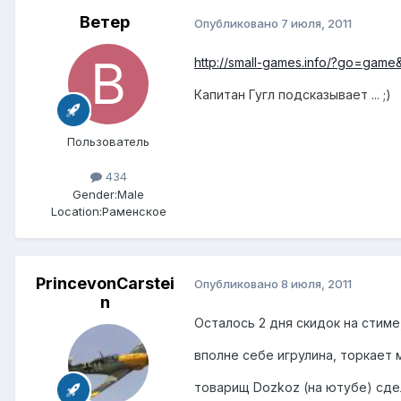
Ветер
Опубликовано
7 июля, 2011
http://small-games.info/?go=gam
Капитан Гугл подсказывает ... ;)
Пользователь
434
Gender:
Male
Location:
Раменское
PrincevonCarstei
Опубликовано
8 июля, 2011
n
Осталось 2 дня скидок на стиме,
вполне себе игрулина, торкает м
товарищ Dozkoz (на ютубе) cде