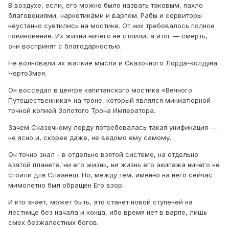
В воздухе, если, его можно было назвать таковым, пахло
благовониями, наркотиками и варпом. Рабы и сервиторы
неустанно суетились на мостике. От них требовалось полное
повиновение. Их жизни ничего не стоили, а итог — смерть,
они воспринят с благодарностью.
Не волновали их жалкие мысли и Сказочного Лорда-колдуна
ЧертоЗмея.
Он восседал в центре капитанского мостика «Вечного
Путешественника» на троне, который являлся миниатюрной
точной копией Золотого Трона Императора.
Зачем Сказочному лорду потребовалась такая унификация —
не ясно и, скорее даже, не ведомо ему самому.
Он точно знал - в отдельно взятой системе, на отдельно
взятой планете, ни его жизнь, ни жизнь его экипажа ничего не
стоили для Слаанеш. Но, между тем, именно на него сейчас
мимолетно был обращен Его взор.
И кто знает, может быть, это станет новой ступеней на
лестнице без начала и конца, ибо время нет в варпе, лишь
смех безжалостных богов.