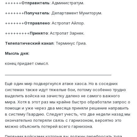
++++++
Отправитель
: Администратум.
+++++++
Получатель
: Департамент Муниторум.
+++++++
Отправлено
: Астропат Айлор.
+++++++++
Принято
: Астропат Зарнек.
Телепатический канал
: Терминус Гриа.
Мысль дня:
конец придает смысл.
__________________________________________________________
Ещё один мир подвергнулся атаке хаоса. Но в соседних
системах также идут тяжелые бои, потому особенно трудно
выделить войска на зачистку далеко не самого важного
мира. Хотя в этот раз мы крайне быстро обработали запрос о
помощи и уже через два месяца приняли решение направить
в систему Гвардию. Следует учесть, что две недели назад мы
окончательно потеряли связь с гарнизоном, вероятно это
можно объяснить потерей всего гарнизона.
Первыми войсками которые вы должны перебросить туда,