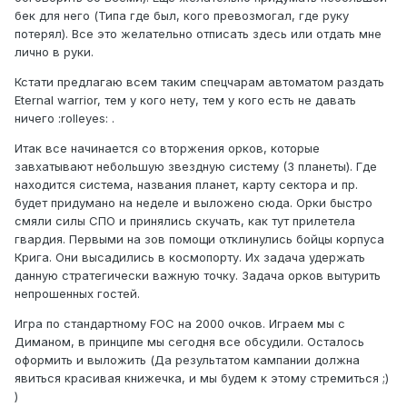
бек для него (Типа где был, кого превозмогал, где руку
потерял). Все это желательно отписать здесь или отдать мне
лично в руки.
Кстати предлагаю всем таким спецчарам автоматом раздать
Eternal warrior, тем у кого нету, тем у кого есть не давать
ничего :rolleyes: .
Итак все начинается со вторжения орков, которые
завхатывают небольшую звездную систему (3 планеты). Где
находится система, названия планет, карту сектора и пр.
будет придумано на неделе и выложено сюда. Орки быстро
смяли силы СПО и принялись скучать, как тут прилетела
гвардия. Первыми на зов помощи отклинулись бойцы корпуса
Крига. Они высадились в космопорту. Их задача удержать
данную стратегически важную точку. Задача орков вытурить
непрошенных гостей.
Игра по стандартному FOC на 2000 очков. Играем мы с
Диманом, в принципе мы сегодня все обсудили. Осталось
оформить и выложить (Да результатом кампании должна
явиться красивая книжечка, и мы будем к этому стремиться ;)
)