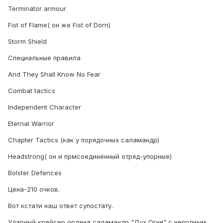
Terminator armour
Fist of Flame( он же Fist of Dorn)
Storm Shield
Специальные правила
And They Shall Know No Fear
Combat tactics
Independent Character
Eternal Warrior
Chapter Tactics (как у порядочных саламандр)
Headstrong( он и прмсоединённый отряд-упорные)
Bolster Defences
Цена-210 очков.
Вот кстати наш ответ супостату.
Ударный крейсер ордена саламандр "Дух Огня" с неполным