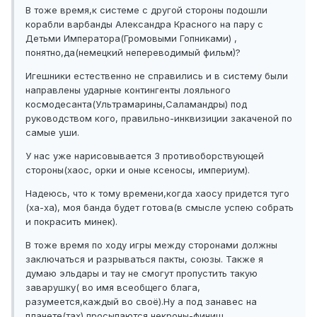
В тоже время,к системе с другой стороны подошли
корабли варбанды Александра Красного на пару с
Детьми Императора(Громовыми Гопниками) ,
понятно,да(немецкий непереводимый фильм)?
Игешники естественно не справились и в систему были
направлены ударные контингенты лояльного
космодесанта(Ультрамарины,Саламандры) под
руководством кого, правильно-инквизиции закаченой по
самые уши.
У нас уже нарисовывается 3 противоборствующей
стороны(хаос, орки и оные ксеносы, империум).
Надеюсь, что к тому времени,когда хаосу придется туго
(ха-ха), моя банда будет готова(в смысле успею собрать
и покрасить минек).
В тоже время по ходу игры между сторонами должны
заключаться и разрываться пакты, союзы. Также я
думаю эльдары и тау не смогут пропустить такую
заварушку( во имя всеобщего блага,
разумеется,каждый во своё).Ну а под занавес на
планете(тах) просыпаются некроны-финиш.