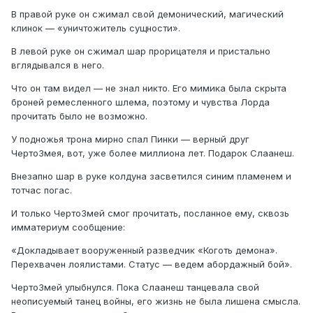
В правой руке он сжимал свой демонический, магический
клинок — «уничтожитель сущности».
В левой руке он сжимал шар прорицателя и пристально
вглядывался в него.
Что он там видел — не знал никто. Его мимика была скрыта
броней ремесленного шлема, поэтому и чувства Лорда
прочитать было не возможно.
У подножья трона мирно спал Пинки — верный друг
ЧертоЗмея, вот, уже более миллиона лет. Подарок Слаанеш.
Внезапно шар в руке колдуна засветился синим пламенем и
тотчас погас.
И только ЧертоЗмей смог прочитать, посланное ему, сквозь
имматериум сообщение:
«Докладывает вооруженный разведчик «Коготь демона».
Перехвачен лоялистами. Статус — ведем абордажный бой».
ЧертоЗмей улыбнулся. Пока Слаанеш танцевала свой
неописуемый танец войны, его жизнь не была лишена смысла.