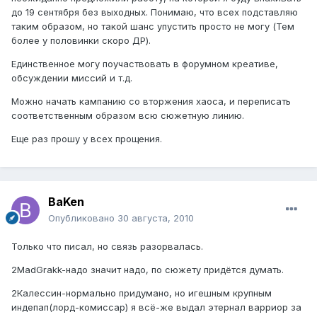
до 19 сентября без выходных. Понимаю, что всех подставляю
таким образом, но такой шанс упустить просто не могу (Тем
более у половинки скоро ДР).
Единственное могу поучаствовать в форумном креативе,
обсуждении миссий и т.д.
Можно начать кампанию со вторжения хаоса, и переписать
соответственным образом всю сюжетную линию.
Еще раз прошу у всех прощения.
BaKen
Опубликовано
30 августа, 2010
Только что писал, но связь разорвалась.
2MadGrakk-надо значит надо, по сюжету придётся думать.
2Калессин-нормально придумано, но игешным крупным
индепап(лорд-комиссар) я всё-же выдал этернал варриор за