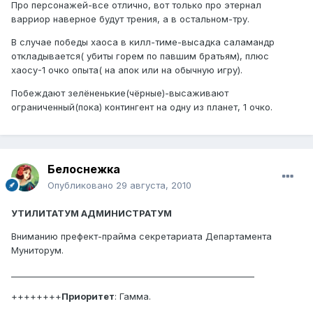
Про персонажей-все отлично, вот только про этернал
варриор наверное будут трения, а в остальном-тру.
В случае победы хаоса в килл-тиме-высадка саламандр
откладывается( убиты горем по павшим братьям), плюс
хаосу-1 очко опыта( на апок или на обычную игру).
Побеждают зелёненькие(чёрные)-высаживают
ограниченный(пока) контингент на одну из планет, 1 очко.
Белоснежка
Опубликовано
29 августа, 2010
УТИЛИТАТУМ АДМИНИСТРАТУМ
Вниманию префект-прайма секретариата Департамента
Муниторум.
__________________________________________________________
++++++++
Приоритет
: Гамма.