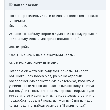
BaKen сказал:
Пока ел. родились идеи-в кампанию обязательно надо
включить:
1)килл-тим,
2)планет-страйк,бункеров я думаю мы к тому времени
наделаем(у меня и материал нарисовался),
3)сити-файт,
4)обычные игры, но с сюжетными целями,
5)ну и конечно-сюжетный апок.
Началом сюжета мне видеться банальный налёт
большого Ваах босса МадГракка на отдельно
расположенную планетарную систему(ха, кого этим
удивишь,орки что ни день захватывают какую-нибудь
систему), вот только что за имперская гвардия будет
оборонять её(Кадия-элита, по идее должна вступить
позже,Криг-осадный полк, должен прибыть по идее
когда надо что-нибудь осаждать.)Банально, да?