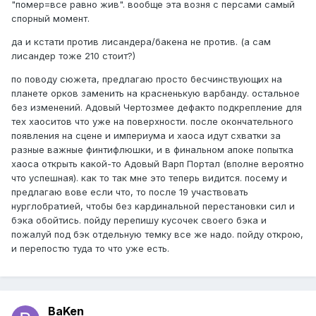
"помер=все равно жив". вообще эта возня с персами самый
спорный момент.
да и кстати против лисандера/бакена не против. (а сам
лисандер тоже 210 стоит?)
по поводу сюжета, предлагаю просто бесчинствующих на
планете орков заменить на красненькую варбанду. остальное
без изменений. Адовый Чертозмее дефакто подкрепление для
тех хаоситов что уже на поверхности. после окончательного
появления на сцене и империума и хаоса идут схватки за
разные важные финтифлюшки, и в финальном апоке попытка
хаоса открыть какой-то Адовый Варп Портал (вполне вероятно
что успешная). как то так мне это теперь видится. посему и
предлагаю вове если что, то после 19 участвовать
нурглобратией, чтобы без кардинальной перестановки сил и
бэка обойтись. пойду перепишу кусочек своего бэка и
пожалуй под бэк отдельную темку все же надо. пойду открою,
и перепостю туда то что уже есть.
BaKen