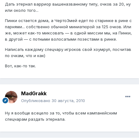
Дать этернал варриор вышеназванному типу, очков за 20, ну
или около того...
Пинки остается дома, а ЧертоЗмей едет по старинке в рине с
парнями... собственно обычной миниатюрой за 125 очков. Или
же, может как-то миксовать — в одной миссии мы, на Пинки,
в другой — с потными волосатыми позестами в ринке.
Написать каждому спецчару игроков свой хоумрул, посчитав
по очкам, что и как)
Вот, как-то так.
MadGrakk
Опубликовано
30 августа, 2010
Ну я вообще всецело за то, чтобы всем кампанейским
спецчарам раздать этернала.