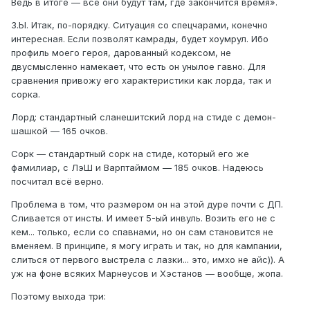
Ведь в итоге — все они будут там, где закончится время».
З.Ы. Итак, по-порядку. Ситуация со спецчарами, конечно
интересная. Если позволят камрады, будет хоумрул. Ибо
профиль моего героя, дарованный кодексом, не
двусмысленно намекает, что есть он унылое гавно. Для
сравнения привожу его характеристики как лорда, так и
сорка.
Лорд: стандартный сланешитский лорд на стиде с демон-
шашкой — 165 очков.
Сорк — стандартный сорк на стиде, который его же
фамилиар, с ЛэШ и Варптаймом — 185 очков. Надеюсь
посчитал всё верно.
Проблема в том, что размером он на этой дуре почти с ДП.
Сливается от инсты. И имеет 5-ый инвуль. Возить его не с
кем... только, если со спавнами, но он сам становится не
вменяем. В принципе, я могу играть и так, но для кампании,
слиться от первого выстрела с лазки... это, имхо не айс)). А
уж на фоне всяких Марнеусов и Хэстанов — вообще, жопа.
Поэтому выхода три: