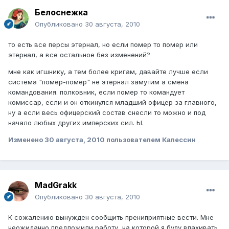
Белоснежка
Опубликовано
30 августа, 2010
то есть все персы этернал, но если помер то помер или
этернал, а все остальное без изменений?
мне как игшнику, а тем более кригам, давайте лучше если
система "помер-помер" не этернал замутим а смена
командования. полковник, если помер то командует
комиссар, если и он откинулся младший офицер за главного,
ну а если весь офицерский состав снесли то можно и под
начало любых других имперских сил. Ы.
Изменено
30 августа, 2010
пользователем Калессин
MadGrakk
Опубликовано
30 августа, 2010
К сожалению вынужден сообщить прениприятные вести. Мне
неожиданно предложили работу, на которой я буду впахивать