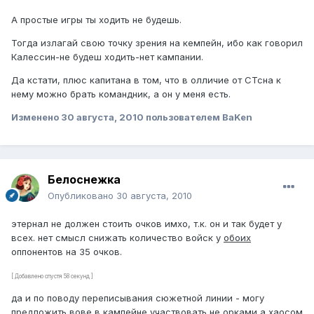
А простые игры ты ходить не будешь.
Тогда излагай свою точку зрения на кемпейн, ибо как говорил
Калессин-не будеш ходить-нет кампании.
Да кстати, плюс капитана в том, что в олличие от СТсна к
нему можно брать командник, а он у меня есть.
Изменено
30 августа, 2010
пользователем BaKen
Белоснежка
Опубликовано
30 августа, 2010
этернал не должен стоить очков имхо, т.к. он и так будет у
всех. нет смысл снижать количество войск у
обоих
оппонентов на 35 очков.
[ Добавлено спустя 58 секунд ]
да и по поводу переписывания сюжетной линии - могу
предложить вове в кампейне участвовать не орками а хаосом