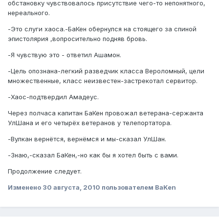
обстановку чувствовалось присутствие чего-то непонятного,
нереального.
-Это слуги хаоса.-БаКен обернулся на стоящего за спиной
эпистолярия ,вопросительно подняв бровь.
-Я чувствую это - ответил Ашамон.
-Цель опознана-легкий разведчик класса Вероломный, цели
множественные, класс неизвестен-застрекотал сервитор.
-Хаос-подтвердил Амадеус.
Через полчаса капитан БаКен провожал ветерана-сержанта
УлШана и его четырёх ветеранов у телепортатора.
-Вулкан вернётся, вернёмся и мы-сказал УлШан.
-Знаю,-сказал БаКен,-но как бы я хотел быть с вами.
Продолжение следует.
Изменено
30 августа, 2010
пользователем BaKen