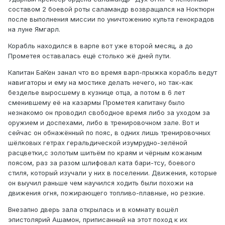
составом 2 боевой роты саламандр возвращался на Ноктюрн
после выполнения миссии по уничтожению культа генокрадов
на луне Ямгарл.
Корабль находился в варпе вот уже второй месяц, а до
Прометея оставалась ещё столько жё дней пути.
Капитан БаКен занал что во время варп-прыжка корабль ведут
навигаторы и ему на мостике делать нечего, но так-как
безделье выросшему в кузнице отца, а потом в 6 лет
сменившему её на казармы Прометея капитану было
незнакомо он проводил свободное время либо за уходом за
оружием и доспехами, либо в тренировочном зале. Вот и
сейчас он обнажённый по пояс, в одних лишь тренировочных
шёлковых гетрах геральдической изумрудно-зелёной
расцветки,с золотым шитьём по краям и чёрным кожаным
поясом, раз за разом шлифовал ката бари-тсу, боевого
стиля, который изучали у них в поселении. Движения, которые
он выучил раньше чем научился ходить были похожи на
движения огня, пожирающего топливо-плавные, но резкие.
Внезапно дверь зала открылась и в комнату вошёл
эпистолярий Ашамон, приписанный на этот поход к их