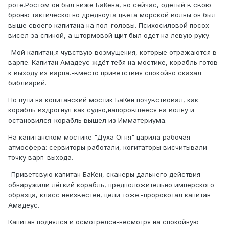
роте.Ростом он был ниже БаКена, но сейчас, одетый в свою
броню тактическогно дредноута цвета морской волны он был
выше своего капитана на пол-головы. Психосиловой посох
висел за спиной, а штормовой щит был одет на левую руку.
-Мой капитан,я чувствую возмущения, которые отражаются в
варпе. Капитан Амадеус ждёт тебя на мостике, корабль готов
к выходу из варпа.-вместо приветствия спокойно сказал
библиарий.
По пути на копитанский мостик БаКен почувствовал, как
корабль вздрогнул как судно,напоровшееся на волну и
остановился-корабль вышел из Имматериума.
На капитанском мостике "Духа Огня" царила рабочая
атмосфера: сервиторы работали, когитаторы висчитывали
точку варп-выхода.
-Приветсвую капитан БаКен, сканеры дальнего действия
обнаружили лёгкий корабль, предположительно имперского
образца, класс неизвестен, цели тоже.-пророкотал капитан
Амадеус.
Капитан поднялся и осмотрелся-несмотря на спокойную