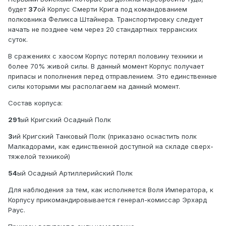
будет
37
ой Корпус Смерти Крига под командованием
полковника Феликса Штайнера. Транспортировку следует
начать не позднее чем через 20 стандартных терранских
суток.
В сражениях с хаосом Корпус потерял половину техники и
более 70% живой силы. В данный момент Корпус получает
припасы и пополнения перед отправлением. Это единственные
силы которыми мы располагаем на данный момент.
Состав корпуса:
291
ый Кригский Осадный Полк
3
ий Кригский Танковый Полк (приказано оснастить полк
Малкадорами, как единственной доступной на складе сверх-
тяжелой техникой)
54
ый Осадный Артиллерийский Полк
Для наблюдения за тем, как исполняется Воля Императора, к
Корпусу прикомандировывается генерал-комиссар Эрхард
Раус.