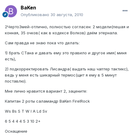
BaKen
Опубликовано
30 августа, 2010
2ЧертоЗмей-отлично, полностью согласен: 2 модели(пешая и
конная, 35 очков( как в кодексе Волков) даём этернала.
Сам правда не знаю пока что делать:
1) брать СТана и давать ему это правило и другое имя( миня
есть),
2) подкорректировать Лисандра( выдать наш чаптер тактикс),
ведь у меня есть шикарный термос(щит я ему в 5 минут
поставлю).
Мне лично нравится вариант 2, зацените:
Капитан 2 роты саламандр BaKen FirelRock
Ws Bs S T W I A Ld Sv
6 5 4 4 4 5 3 10 2+
Оснащение