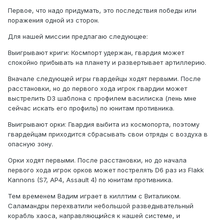
Первое, что надо придумать, это последствия победы или
поражения одной из сторон.
Для нашей миссии предлагаю следующее:
Выигрывают криги: Космпорт удержан, гвардия может
спокойно прибывать на планету и развертывает артиллерию.
Вначале следующей игры гвардейцы ходят первыми. После
расстановки, но до первого хода игрок гвардии может
выстрелить D3 шаблона с профилем василиска (лень мне
сейчас искать его профиль) по юнитам противника.
Выигрывают орки: Гвардия выбита из космопорта, поэтому
гвардейцам приходится сбрасывать свои отряды с воздуха в
опасную зону.
Орки ходят первыми. После расстановки, но до начала
первого хода игрок орков может пострелять D6 раз из Flakk
Kannons (S7, AP4, Assault 4) по юнитам противника.
Тем временем Вадим играет в киллтим с Виталиком.
Саламандры перехватили небольшой разведывательный
корабль хаоса, направляющийся к нашей системе, и