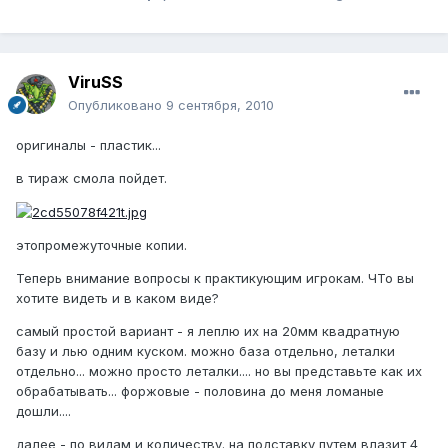
ViruSS
Опубликовано
9 сентября, 2010
оригиналы - пластик...
в тираж смола пойдет.
этопромежуточные копии.
Теперь внимание вопросы к практикующим игрокам. ЧТо вы
хотите видеть и в каком виде?
самый простой вариант - я леплю их на 20мм квадратную
базу и лью одним куском. можно база отдельно, леталки
отдельно... можно просто леталки.... но вы представьте как их
обрабатывать... форжовые - половина до меня ломаные
дошли....
далее - по видам и количеству. на подставку путем влазит 4