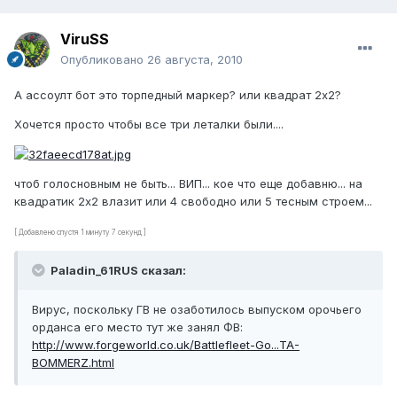
ViruSS
Опубликовано
26 августа, 2010
А ассоулт бот это торпедный маркер? или квадрат 2х2?
Хочется просто чтобы все три леталки были....
чтоб голосновным не быть... ВИП... кое что еще добавню... на
квадратик 2х2 влазит или 4 свободно или 5 тесным строем...
[ Добавлено спустя 1 минуту 7 секунд ]
Paladin_61RUS сказал:
Вирус, поскольку ГВ не озаботилось выпуском орочьего
орданса его место тут же занял ФВ:
http://www.forgeworld.co.uk/Battlefleet-Go...TA-
BOMMERZ.html