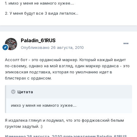
1. имхо у меня не намного хужее....
2. У меня будут все 3 вида леталок...
Paladin_61RUS
Опубликовано
26 августа, 2010
Ассолт бот - это ордансный маркер. Который каждый видит
по-своему, однако на мой взгляд, один маркер орданса - это
эпиковская подставка, которая по умолчанию идет в
блистерах с ордансом.
Цитата
имхо у меня не намного хужее....
Я издалека глянул и подумал, что это форджовский белым
грунтом задутый. :)
Изменено
26 августа, 2010
пользователем Paladin_61RUS