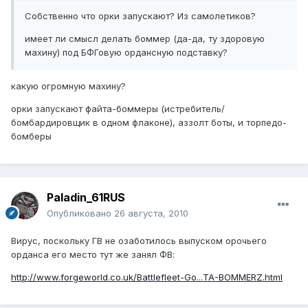
Собственно что орки запускают? Из самолетиков?
имеет ли смысл делать боммер (да-да, ту здоровую
махину) под БФГовую ордансную подставку?
какую огромную махину?
орки запускают файта-боммеры (истребитель/
бомбардировщик в одном флаконе), аззолт боты, и торпедо-
бомберы
Paladin_61RUS
Опубликовано
26 августа, 2010
Вирус, поскольку ГВ не озаботилось выпуском орочьего
орданса его место тут же занял ФВ:
http://www.forgeworld.co.uk/Battlefleet-Go...TA-BOMMERZ.html