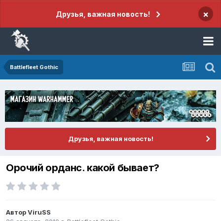
×
Друзья, важная новость!
Battlefleet Gothic
Друзья, важная новость!
Орочий орданс. какой бывает?
Автор
ViruSS