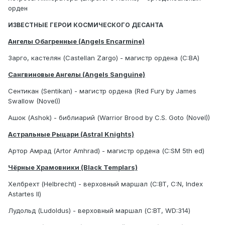
орден
ИЗВЕСТНЫЕ ГЕРОИ КОСМИЧЕСКОГО ДЕСАНТА
Ангелы Обагренные (Angels Encarmine)
Зарго, кастелян (Castellan Zargo) - магистр ордена (C:BA)
Сангвиновые Ангелы (Angels Sanguine)
Сентикан (Sentikan) - магистр ордена (Red Fury by James
Swallow (Novel))
Ашок (Ashok) - библиарий (Warrior Brood by C.S. Goto (Novel))
Астральные Рыцари (Astral Knights)
Артор Амрад (Artor Amhrad) - магистр ордена (C:SM 5th ed)
Чёрные Храмовники (Black Templars)
Хелбрехт (Helbrecht) - верховный маршал (C:BT, C:N, Index
Astartes II)
Лудольд (Ludoldus) - верховный маршал (C:BT, WD:314)