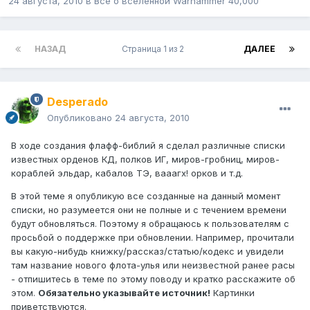
24 августа, 2010
в
Все о вселенной Warhammer 40,000
НАЗАД
Страница 1 из 2
ДАЛЕЕ
Desperado
Опубликовано
24 августа, 2010
В ходе создания флафф-библий я сделал различные списки
известных орденов КД, полков ИГ, миров-гробниц, миров-
кораблей эльдар, кабалов ТЭ, вааагх! орков и т.д.
В этой теме я опубликую все созданные на данный момент
списки, но разумеется они не полные и с течением времени
будут обновляться. Поэтому я обращаюсь к пользователям с
просьбой о поддержке при обновлении. Например, прочитали
вы какую-нибудь книжку/рассказ/статью/кодекс и увидели
там название нового флота-улья или неизвестной ранее расы
- отпишитесь в теме по этому поводу и кратко расскажите об
этом.
Обязательно указывайте источник!
Картинки
приветствуются.