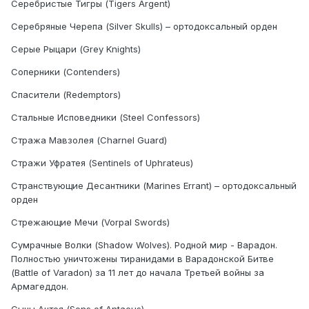
Серебристые Тигры (Tigers Argent)
Серебряные Черепа (Silver Skulls) – ортодоксальный орден
Серые Рыцари (Grey Knights)
Соперники (Contenders)
Спасители (Redemptors)
Стальные Исповедники (Steel Confessors)
Стража Мавзолея (Charnel Guard)
Стражи Уфратея (Sentinels of Uphrateus)
Странствующие Десантники (Marines Errant) – ортодоксальный
орден
Стрежающие Мечи (Vorpal Swords)
Сумрачные Волки (Shadow Wolves). Родной мир - Варадон.
Полностью уничтожены тиранидами в Варадонской Битве
(Battle of Varadon) за 11 лет до начала Третьей войны за
Армагеддон.
Сыны Антея (Sons of Antaeus)