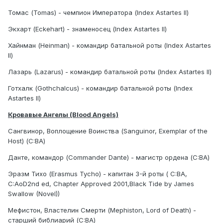
Томас (Tomas) - чемпион Императора (Index Astartes II)
Экхарт (Eckehart) - знаменосец (Index Astartes II)
Хайнман (Heinman) - командир батальной роты (Index Astartes
II)
Лазарь (Lazarus) - командир батальной роты (Index Astartes II)
Готхалк (Gothchalcus) - командир батальной роты (Index
Astartes II)
Кровавые Ангелы (Blood Angels)
Сангвинор, Воплощение Воинства (Sanguinor, Exemplar of the
Host) (C:BA)
Данте, командор (Commander Dante) - магистр ордена (C:BA)
Эразм Тихо (Erasmus Tycho) - капитан 3-й роты ( C:BA,
C:AoD2nd ed, Chapter Approved 2001,Black Tide by James
Swallow (Novel))
Мефистон, Властелин Смерти (Mephiston, Lord of Death) -
старший библиарий (C:BA)