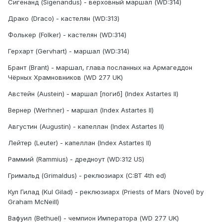
Сигенанд (Sigenandus) - верховный маршал (WD:314)
Драко (Draco) - кастелян (WD:313)
Фолькер (Folker) - кастелян (WD:314)
Герхарт (Gervhart) - маршал (WD:314)
Брант (Brant) - маршал, глава посланных на Армагеддон
Чёрных Храмновников (WD 277 UK)
Австейн (Austein) - маршал [погиб] (Index Astartes II)
Вернер (Werhner) - маршал (Index Astartes II)
Августин (Augustin) - капеллан (Index Astartes II)
Лейтер (Leuter) - капеллан (Index Astartes II)
Раммий (Rammius) - дредноут (WD:312 US)
Гримальд (Grimaldus) - реклюзиарх (C:BT 4th ed)
Кул Гилад (Kul Gilad) - реклюзиарх (Priests of Mars (Novel) by
Graham McNeill)
Вафуил (Bethuel) - чемпион Императора (WD 277 UK)