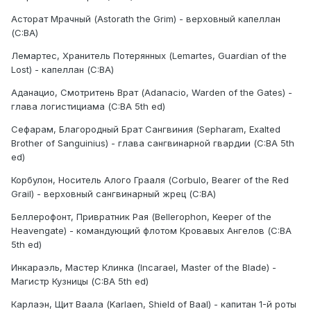
Асторат Мрачный (Astorath the Grim) - верховный капеллан
(C:BA)
Лемартес, Хранитель Потерянных (Lemartes, Guardian of the
Lost) - капеллан (C:BA)
Аданацио, Смотритень Врат (Adanacio, Warden of the Gates) -
глава логистициама (C:BA 5th ed)
Сефарам, Благородный Брат Сангвиния (Sepharam, Exalted
Brother of Sanguinius) - глава сангвинарной гвардии (C:BA 5th
ed)
Корбулон, Носитель Алого Грааля (Corbulo, Bearer of the Red
Grail) - верховный сангвинарный жрец (C:BA)
Беллерофонт, Привратник Рая (Bellerophon, Keeper of the
Heavengate) - командующий флотом Кровавых Ангелов (C:BA
5th ed)
Инкараэль, Мастер Клинка (Incarael, Master of the Blade) -
Магистр Кузницы (C:BA 5th ed)
Карлаэн, Щит Ваала (Karlaen, Shield of Baal) - капитан 1-й роты