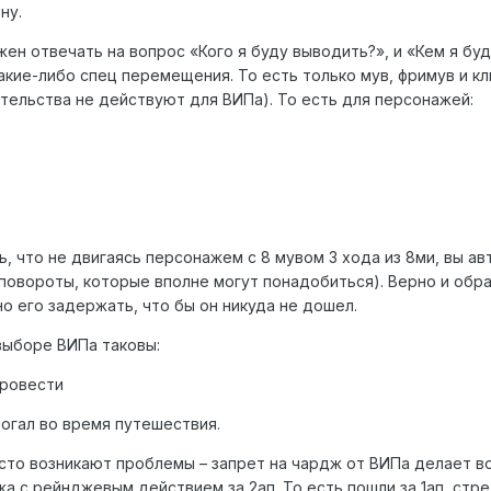
ну.
н отвечать на вопрос «Кого я буду выводить?», и «Кем я буд
акие-либо спец перемещения. То есть только мув, фримув и кл
ятельства не действуют для ВИПа). То есть для персонажей:
, что не двигаясь персонажем с 8 мувом 3 хода из 8ми, вы ав
 повороты, которые вполне могут понадобиться). Верно и обр
но его задержать, что бы он никуда не дошел.
выборе ВИПа таковы:
провести
могал во время путешествия.
 часто возникают проблемы – запрет на чардж от ВИПа делает
 с рейнджевым действием за 2ап. То есть пошли за 1ап, стрел