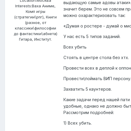
Location:
Москва
выдающую самые адовы атаки».
Interests:
Ваха Аниме,
значит берем. Это не совсем пр
Комп игры
можно охарактеризовать так:
(стратегии\рпг), Книги
(разное, от
«Думая о ростере - думай о ми
классики\философии
до фантастики\абнета)
У нас есть 5 типов заданий.
Гитара, Институт.
Всех убить
Стоять в центре стола без хтх.
Провести всех в деплой к оппон
Провести\поймать ВИП персону
Захватить 5 каунтеров.
Какие задачи перед нашей пати
удобные, однако не должно быть
Рассмотрим подробней:
1) Всех убить.