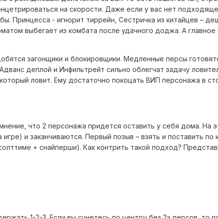
нцетрироваться на скорости. Даже если у вас нет подходящег
ьбы. Принцесса - игнорит тиррейн, Сестричка из китайцев – 
томатом выбегает из комбата после удачного доджа. А главное
адобятся загонщики и блокировщики. Медленные персы готовят
Адванс деплой и Инфильтрейт сильно облегчат задачу ловителя
 который ловит. Ему достаточно покоцать ВИП персонажа в ст
нение, что 2 персонажа придется оставить у себя дома. На э
на игре) и заканчиваются. Первый позыв – взять и поставить 
 асолттиме + снайперши). Как контрить такой подход? Предста
ержать 1-2-3. Если вы сунетесь по центру без 2х персов, то 