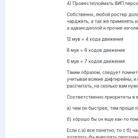
4) Провести\поймать ВИП персо
Собственно, любой ростер долже
чарджить, а так же применять к
а адвансдеплой и прочие изгол
12 мув = 4 хода движения
8 мув = 6 ходов движения
6 мув = 7 ходов движения
Таким образом, следует помнить
учитывая всякие дифтирейны, и
рассчитать, на сколько вам нуж
Соответственно приоритеты в 
а) чем он быстрее, тем проще 
б) хорошо бы он еще как-то по
Если с а) все понятно, то с б)
хотелось бы выводить персонажа