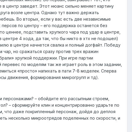
е в центр заведет. Этот нюанс сильно меняет картину
друга возле центра. Однако тут важно держать
ебешь. Во вторых, если у вас есть две независимые
х персов по центру – его поддержка останется без
то ценнее, подставить хрупкого чара под удар в центре,
 центре 4 хода, да так, что бы никто в хтх не подошел)
пилю в центре начнется свалка и полный догфайт. Победу
м чар, но сражаться сразу против трех вражин
ебрали» хрупкой поддержки. При игре партии
перевес по моделям так же играет роль в этом задании,
миться «просто» напихать в пати 7-8 моделек. Сперва
осы движения, формирования микрогрупп и тд).
ми персонажами? – обойдите его рассыпным строем,
тол? – сформируйте клин и концентрированно ударьте по
ом, что даже покрипленный персонаж, дойдя до деплоя
меть несколько микроотрядов поделенных по скорости, и