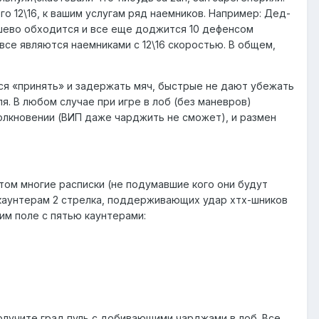
о 12\16, к вашим услугам ряд наемников. Например: Дед-
дешево обходится и все еще доджится 10 дефенсом
 все являются наемниками с 12\16 скоростью. В общем,
ся «принять» и задержать мяч, быстрые не дают убежать
. В любом случае при игре в лоб (без маневров)
олкновении (ВИП даже чарджить не сможет), и размен
том многие расписки (не подумавшие кого они будут
по каунтерам 2 стрелка, поддерживающих удар хтх-шников
вим поле с пятью каунтерами:
получите град пуль с добивающими чарджами в лоб. Все