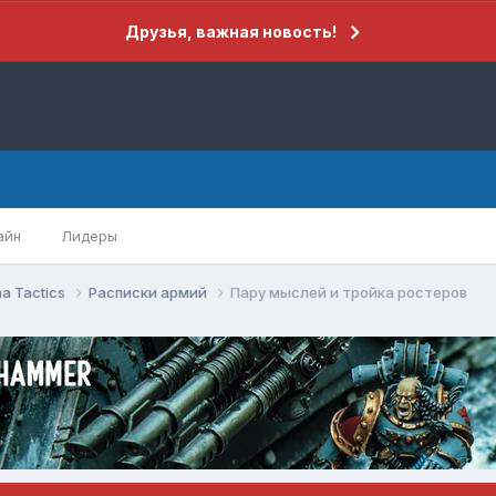
Друзья, важная новость!
айн
Лидеры
a Tactics
Расписки армий
Пару мыслей и тройка ростеров