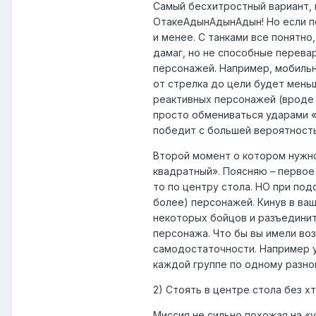
Самый бесхитростный вариант, 
ОтакеАдынАдынАдын! Но если по
и менее. С танками все понятно
дамаг, но не способные перевар
персонажей. Например, мобильна
от стрелка до цели будет меньш
реактивных персонажей (вроде 
просто обмениваться ударами «
победит с большей вероятност
Второй момент о котором нужно
квадратный». Поясняю – первое 
то по центру стола. НО при под
более) персонажей. Кинув в ва
некоторых бойцов и разъединит 
персонажа. Что бы вы имели во
самодостаточности. Например у 
каждой группе по одному разног
2) Стоять в центре стола без хт
Миссия не сильно похожая на «у