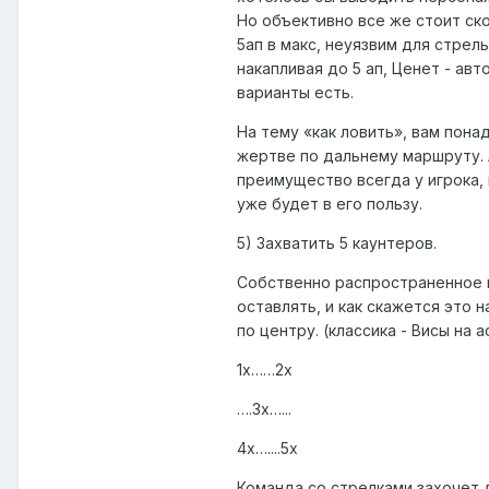
Но объективно все же стоит ско
5ап в макс, неуязвим для стрел
накапливая до 5 ап, Ценет - ав
варианты есть.
На тему «как ловить», вам пон
жертве по дальнему маршруту. 
преимущество всегда у игрока,
уже будет в его пользу.
5) Захватить 5 каунтеров.
Собственно распространенное м
оставлять, и как скажется это 
по центру. (классика - Висы на
1х……2х
….3х…...
4х…....5х
Команда со стрелками захочет д