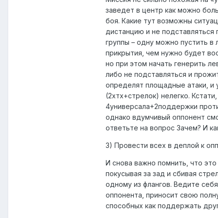
заведет в центр как можно бол
боя. Какие тут возможны ситуац
дистанцию и не подставляться 
группы – одну можно пустить в 
прикрытия, чем нужно будет во
но при этом начать генерить ле
либо не подставляться и прожит
определят площадные атаки, и у
(2хтх+стрелок) нелегко. Кстати
4универсала+2поддержки против
однако вдумчивый оппонент смо
ответьте на вопрос Зачем? И ка
3) Провести всех в деплой к оп
И снова важно помнить, что эт
покусывая за зад и сбивая стре
одному из флангов. Ведите себ
оппонента, приносит свою полн
способных как поддержать друг