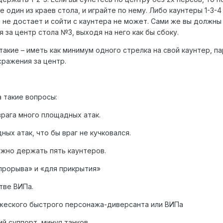
 один из краев стола, и играйте по нему. Либо каунтеры 1-3-4
 не достает и сойти с каунтера не может. Сами же вы должны
я за центр стола №3, выходя на него как бы сбоку.
акие – иметь как минимум одного стрелка на свой каунтер, п
сражения за центр.
 такие вопросы:
 врага много площадных атак.
ных атак, что бы враг не кучковался.
ужно держать пять каунтеров.
 прорыва» и «для прикрытия»
тве ВИПа.
ажеского быстрого персонажа-диверсанта или ВИПа
ий суппорт, минуя танков.