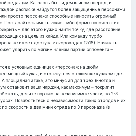
ой редакции. Казалось бы – идем клином вперед, и
в каждой расписке найдутся более защищенные персонажи
ы, или просто персонажи способные наносить огромный
не. Постарайтесь иметь какие-либо формы напряга этих
рикрыть – для этого нужно найти точку, где расстояние
заходящих на цель из хайда. Или команду турбо
рона не имеет доступа к скороходам 12\16). Начинать
ожет ударить по мягким членам партии оппонента –
ется в условных единицах «персонаж на дюйм
ее мощный кулак, и столкнуться с таким же кулаком где-
А площадная атака, это минус ап для трех (иногда и
ум остановит ваши чарджи, как максимум – покрипит
збежать, делите партию на независимые части, по 2-3
урсах. Позаботьтесь о независимости таких отрядов и их
х по скорости в два мини отряда по 3 персонажа (в
одинаковых миссии). Во первых, выигрывает тот, кто