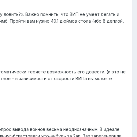
у ловить?». Важно помнить, что ВИП не умеет бегать и
имб. Пройти вам нужно 40.1 дюймов стола (ибо 8 деплой,
томатически теряете возможность его довести. (и это не
атное – в зависимости от скорости ВИПа вы можете
 вопрос вывода воинов весьма неоднозначным. В идеале
ьнули\скастовали что-нибудь за 2ап, 3ап зарегенерили.