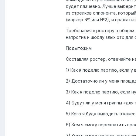
будет плачевно. Лучше выберите
из стрелков оппонента, который
(маркер №1 или №2), и сражатьс
Требования к ростеру в общем т
напротив и шоблу злых хтх для 
Подытожим.
Составляя ростер, отвечайте на
1) Как я поделю партию, если у
2) Достаточно ли у меня площад
3) Как я поделю партию, если н
4) Будут ли у меня группы «для
5) Кого я буду выводить в качес
6) Кем я смогу перехватить вр
7) Кем я смогу напрячь вражеск