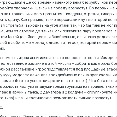
играющийся еще со времен каменного века безрулбучной перв
дойти творчески, шансы на победу возрастут. Во первых – 
, а вот тряпочники могут разнится – колдуны, стрелки, хилер
ить сдачу. Как правило, такие персонажи идут во второй вол
я стрельба (выходить на угол атаки так, что бы танк не мог п
е, чем от стрелка до танка). Или прикупите пару провлеров, 
тим Китайцев, Японцев или Влюбленных, если ваша родная сто
лоб в лоб» тоже можно, однако тот игрок, который первым см
ью.
 помнить играя аннигиляцию - это вопрос плотности. Измеря
естественное желание в этой миссии – собрать как можно бол
обной расстановке игрок подставляется под площадные атаки. 
шу кучу моделек даже два трехдюймовых блина враг как миним
армию (Кто-то успел почарджить, кто то нет). Что бы этого и
зможность наступать двумя-тремя группами на параллельных к
вас в армии 2 танка, 2 дамагера и 2 колдуна – сгруппируйте и
о типа) и ваши тактические возможности сильно возрастут.
х.
бить всех». (Распространенная ошибка – считать что это две 