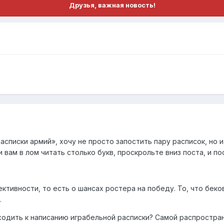
Друзья, важная новость!
Расписки армий», хочу не просто запостить пару расписок, но 
и вам в лом читать столько букв, проскрольте вниз поста, и
ективности, то есть о шансах ростера на победу. То, что бе
.
дходить к написанию играбельной расписки? Самой распростр