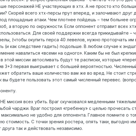
ьше персонажей НЕ участвующих в хтх. А не просто кто больш
ии? Скорей всего хтх-персы прут вперед, и залочивают друг 
под площадные атаки. Чем плотнее пойдешь – тем больнее огр
лоб, а вторую по окружности. Если оппонент отправит всех хт
спользоваться. Для своей поддержки всегда прикидывайте – ч
велы, (чтобы окупить перса 40 левелов, нужно проторчать им в
ь (и как следствие гадить) подольше. В любом случае к эндш
мение навалиться «всеми на одного». Каким бы не был крепки
, в этой миссии автосливать будут те расписки, которые «пер
 3+3 первая выигрывает с большей вероятностью. Численный 
жет обратить ваше количество вам же во вред. Не стоит стре
к вы будете пользовать этот самый численный перевес. (вопр
поненту.
о НЕ миссия всех убить. Враг скучковался медленными тяжелы
льбой чарджи. Враг построил «гребенку» с целью прочесать с
я максимально не удобно для оппонента. Главное помните о т
ую стоимость. С точки зрения ростера, опять таки, выгодно и
 друга так и действовать независимо.