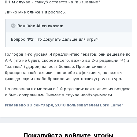
В 1-м случае - суккуб остается на "вызывание".
Лично мне ближе 1-я роспись.
Raul Van Allen сказал:
Вопрос №2: что докупать дальше для игры?
Голгофов 1-го уровня. Я предпочитаю гекатов: они дешевле по
A.P. (что не будет, скорее всего, важно во 2-й редакции :P ) и
"залпов" (ударов) наносят больше. Против сильно
бронированной техники - не особо эффективны, но пехоты
(иногда еще и слабо бронированную технику) рвут на ура.
Но основная их миссия в 1-й редакции: появляться из воздуха
и быть сожранными Тиамат в случае необходимости.
Изменено
30 сентября, 2010
пользователем Lord Lamer
Пожалуйста, войдите, чтобы