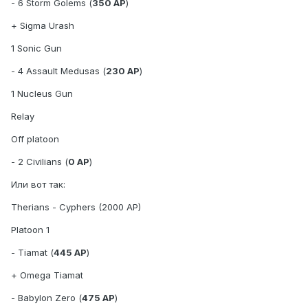
- 6 Storm Golems (
350 AP
)
+ Sigma Urash
1 Sonic Gun
- 4 Assault Medusas (
230 AP
)
1 Nucleus Gun
Relay
Off platoon
- 2 Civilians (
0 AP
)
Или вот так:
Therians - Cyphers (2000 AP)
Platoon 1
- Tiamat (
445 AP
)
+ Omega Tiamat
- Babylon Zero (
475 AP
)