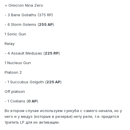
+ Omicron Nina Zero
- 3 Bane Goliaths (375 RP)
- 6 Storm Golems (
255 AP
)
1 Sonic Gun
Relay
- 4 Assault Medusas (
225 RP
)
1 Nucleus Gun
Platoon 2
- 1 Succubus Golgoth (
225 AP
)
Off platoon
- 1 Civilians (
0 AP
)
Во втором случае используем суккуба с самого начала, но у
него и у медуз (которые в резерве) нету реле, т.е. придется
тратить LP для их активации.