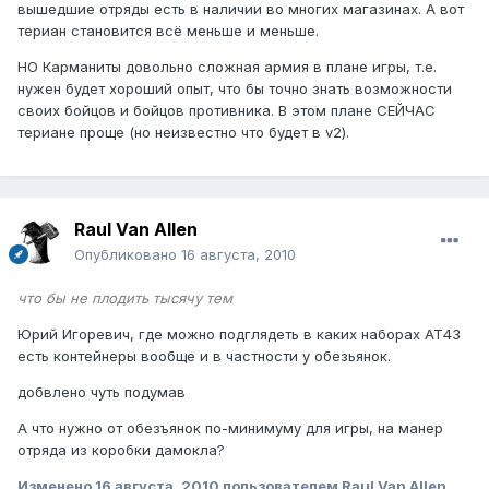
вышедшие отряды есть в наличии во многих магазинах. А вот
териан становится всё меньше и меньше.
НО Карманиты довольно сложная армия в плане игры, т.е.
нужен будет хороший опыт, что бы точно знать возможности
своих бойцов и бойцов противника. В этом плане СЕЙЧАС
териане проще (но неизвестно что будет в v2).
Raul Van Allen
Опубликовано
16 августа, 2010
что бы не плодить тысячу тем
Юрий Игоревич, где можно подглядеть в каких наборах АТ43
есть контейнеры вообще и в частности у обезьянок.
добвлено чуть подумав
А что нужно от обезъянок по-минимуму для игры, на манер
отряда из коробки дамокла?
Изменено
16 августа, 2010
пользователем Raul Van Allen