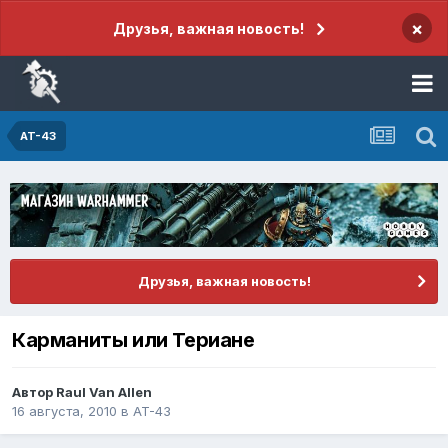
×
Друзья, важная новость!
AT-43
Друзья, важная новость!
Карманиты или Териане
Автор
Raul Van Allen
16 августа, 2010
в
AT-43