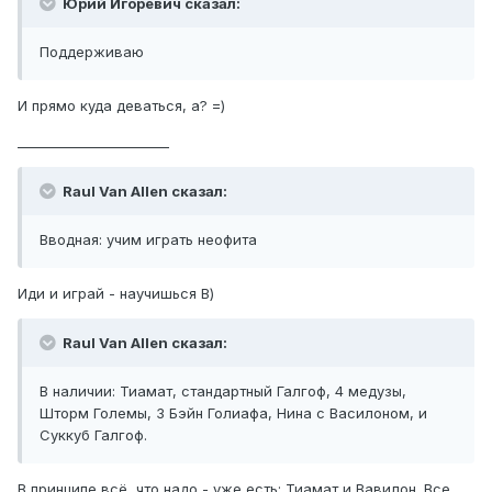
Юрий Игоревич сказал:
Поддерживаю
И прямо куда деваться, а? =)
_______________________
Raul Van Allen сказал:
Вводная: учим играть неофита
Иди и играй - научишься В)
Raul Van Allen сказал:
В наличии: Тиамат, стандартный Галгоф, 4 медузы,
Шторм Големы, 3 Бэйн Голиафа, Нина с Василоном, и
Суккуб Галгоф.
В принципе всё, что надо - уже есть: Тиамат и Вавилон. Все