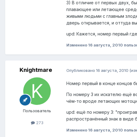
3) В отличие от первых двух, б
плавающее или летающее средст
живыми людьми с главным злоде
дверь открывается, и оттуда в
upd: Кажется, номер первый где
Изменено
16 августа, 2010
польз
Knightmare
Опубликовано
16 августа, 2010
(из
Номер первый в конце концов бы
По номеру 3 их искателю ещё в
чём-то вроде летающих мотоцикл
Пользователь
upd: ещё по номеру 3: "проигра
распространённый знак в виде б
273
Изменено
16 августа, 2010
польз