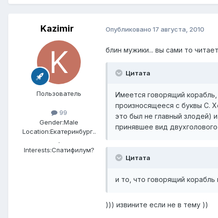
Kazimir
Опубликовано
17 августа, 2010
блин мужики... вы сами то читае
Цитата
Пользователь
Имеется говорящий корабль,
произносящееся с буквы С. 
99
это был не главный злодей) 
Gender:
Male
принявшее вид двухголового
Location:
Екатеринбург..
.
Interests:
Спатифилум?
Цитата
и то, что говорящий корабль 
))) извините если не в тему ))