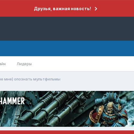
Друзья, важная новость!
айн
Лидеры
не мне) опознать мультфильмы