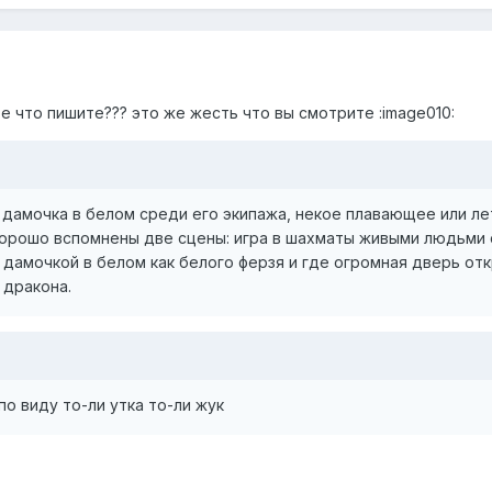
те что пишите??? это же жесть что вы смотрите :image010:
 дамочка в белом среди его экипажа, некое плавающее или ле
Хорошо вспомнены две сцены: игра в шахматы живыми людьми 
и дамочкой в белом как белого ферзя и где огромная дверь от
 дракона.
по виду то-ли утка то-ли жук