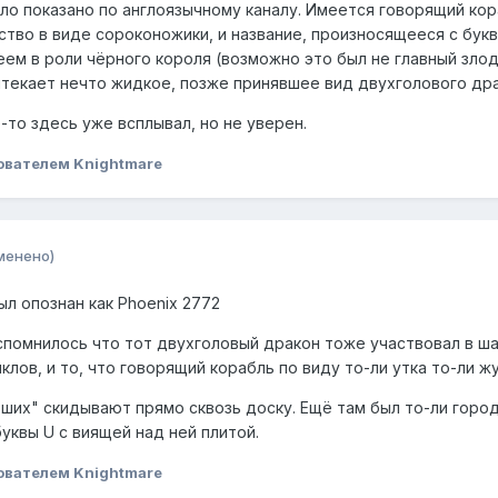
ыло показано по англоязычному каналу. Имеется говорящий кор
во в виде сороконожики, и название, произносящееся с букв
ем в роли чёрного короля (возможно это был не главный злоде
ытекает нечто жидкое, позже принявшее вид двухголового дра
-то здесь уже всплывал, но не уверен.
ователем Knightmare
менено)
л опознан как Phoenix 2772
спомнилось что тот двухголовый дракон тоже участвовал в ш
ов, и то, что говорящий корабль по виду то-ли утка то-ли жу
вших" скидывают прямо сквозь доску. Ещё там был то-ли город
уквы U с виящей над ней плитой.
ователем Knightmare