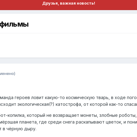
Друзья, важная новость!
ьтфильмы
менено)
Команда героев ловит какую-то космическую тварь, в ходе по
исходит экологическая(?) катострофа, от которой как-то спаса
бот-копилка, который не возвращает монеты, злобные роботы,
мёрзшая планета, где среди снега раскапывают цветок, и пони
т в чёрную дыру.