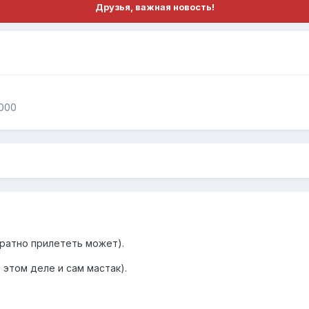
Друзья, важная новость!
,000
братно прилететь может).
 этом деле и сам мастак).