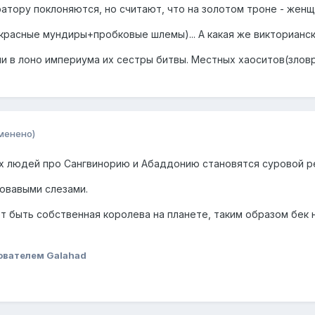
ратору поклоняются, но считают, что на золотом троне - жен
расные мундиры+пробковые шлемы)... А какая же викторианская 
нули в лоно империума их сестры битвы. Местных хаоситов(зл
менено)
х людей про Сангвинорию и Абаддонию становятся суровой р
овавыми слезами.
ет быть собственная королева на планете, таким образом бек 
ователем Galahad