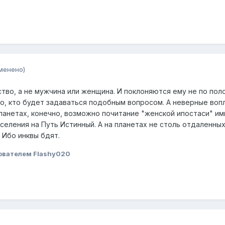
менено)
во, а не мужчина или женщина. И поклоняются ему не по поло
о, кто будет задаваться подобным вопросом. А неверные воп
 планетах, конечно, возможно почитание "женской ипостаси" и
ления на Путь Истинный. А на планетах не столь отдаленных 
 Ибо инквы бдят.
ователем Flashy020