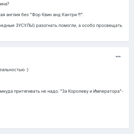
щина?
англия без "Фор Квин анд Кантри !!!".
овредные ЗУСУЛЫ) разогнать помогли, а особо просвещать
еальностью :)
никуда притягивать не надо. "За Королеву и Императора"-