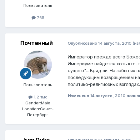
Пользователь
765
Почтенный
Опубликовано
14 августа, 2010
(из
Император прежде всего Божест
Империуме найдется хоть кто-т
сущего"... Вряд ли. На забытых
последующим возвращением насе
политико-религиозных взглядах.
Пользователь
Изменено
14 августа, 2010
польз
1,2 тыс
Gender:
Male
Location:
Санкт-
Петербург
Iron Duke