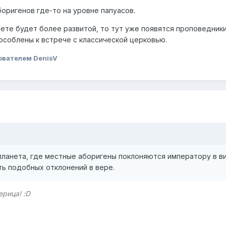
оригенов где-то на уровне папуасов.
нете будет более развитой, то тут уже появятся проповедники
особлены к встрече с классической церковью.
ователем DenisV
планета, где местные аборигены поклоняются императору в в
ть подобных отклонений в вере.
ерица! :D