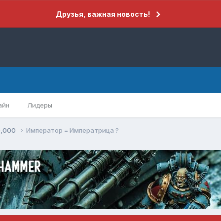
Друзья, важная новость!
айн
Лидеры
0,000
Император = Императрица ?