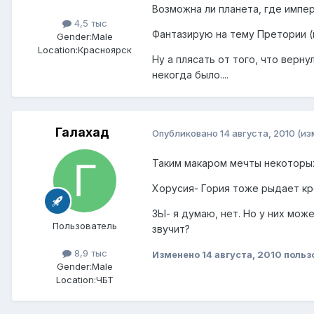
Возможна ли планета, где импе
4,5 тыс
Фантазирую на тему Претории (к
Gender:
Male
Location:
Красноярск
Ну а плясать от того, что вер
некогда было....
Галахад
Опубликовано
14 августа, 2010
(из
Таким макаром мечты некоторы
Хорусия- Гория тоже рыдает кр
ЗЫ- я думаю, нет. Но у них мож
Пользователь
звучит?
8,9 тыс
Изменено
14 августа, 2010
польз
Gender:
Male
Location:
ЧБТ