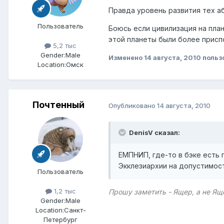
Правда уровень развития тех аб
Пользователь
Боюсь если цивилизация на пла
этой планеты были более присп
5,2 тыс
Gender:
Male
Изменено
14 августа, 2010
польз
Location:
Омск
Почтенный
Опубликовано
14 августа, 2010
DenisV сказал:
ЕМПНИП, где-то в бэке есть 
Экклезиархии на допустимос
Пользователь
1,2 тыс
Прошу заметить - Ящер, а не Ящ
Gender:
Male
Location:
Санкт-
Петербург