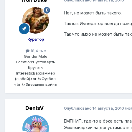
Опубликовано
14 августа, 2010
Нет, не может быть такого.
Так как Император всегда позиц
Так что имхо не может быть так
Куратор
18,4 тыс
Gender:
Male
Location:
Пустоверть
Крутоты
Interests:
Вархаммер
(любой)<br />Футбол.
<br />Звёздные войны
DenisV
Опубликовано
14 августа, 2010
(из
ЕМПНИП, где-то в бэке есть пл
Экклезиархии на допустимость 