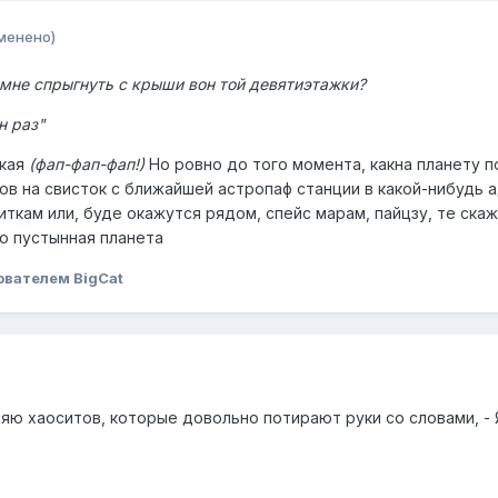
менено)
 мне спрыгнуть с крыши вон той девятиэтажки?
н раз"
ская
(фап-фап-фап!)
Но ровно до того момента, какна планету по
ов на свисток с ближайшей астропаф станции в какой-нибудь 
кам или, буде окажутся рядом, спейс марам, пайцзу, те скаж
ю пустынная планета
ователем BigCat
вляю хаоситов, которые довольно потирают руки со словами, - 