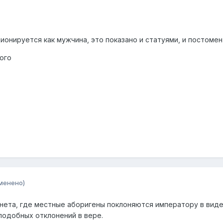
ионируется как мужчина, это показано и статуями, и постомен
ого
менено)
анета, где местные аборигены поклоняются императору в виде
подобных отклонений в вере.