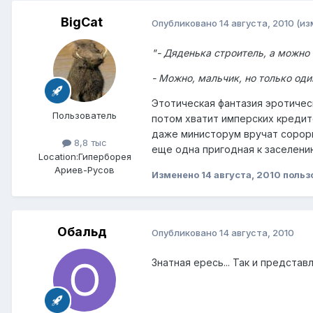
BigCat
Опубликовано
14 августа, 2010
(из
"- Дяденька строитель, а можно
- Можно, мальчик, но только оди
Этотическая фантазия эротиче
Пользователь
потом хватит имперских кредит
даже министорум вручат сорорит
8,8 тыс
еще одна пригодная к заселени
Location:
Гиперборея
Ариев-Русов
Изменено
14 августа, 2010
польз
Обальд
Опубликовано
14 августа, 2010
Знатная ересь... Так и предста