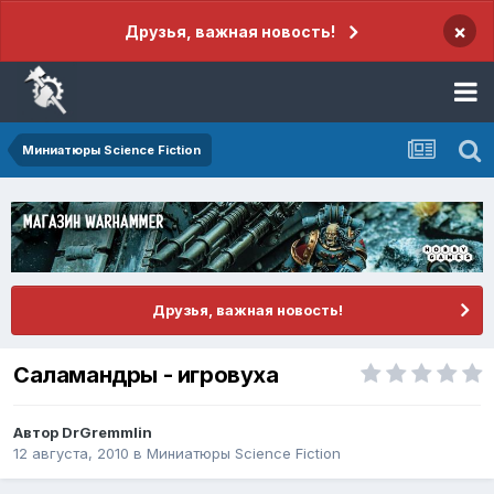
×
Друзья, важная новость!
Миниатюры Science Fiction
Друзья, важная новость!
Саламандры - игровуха
Автор
DrGremmlin
12 августа, 2010
в
Миниатюры Science Fiction