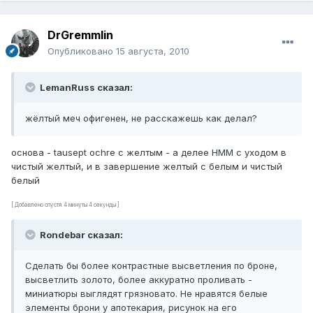
DrGremmlin
Опубликовано
15 августа, 2010
LemanRuss сказал:
жёлтый меч офигенен, не расскажешь как делал?
основа - tausept ochre с желтым - а делее НММ с уходом в
чистый желтый, и в завершение желтый с белым и чистый
белый
[ Добавлено спустя 4 минуты 4 секунды ]
Rondebar сказал:
Сделать бы более контрастные высветления по броне,
высветлить золото, более аккуратно проливать -
миниатюры выглядят грязновато. Не нравятся белые
элементы брони у апотекария, рисунок на его