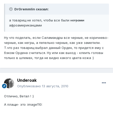
DrGremmlin сказал:
а товарищ не хотел, чтобы все были
неграми
афроамериканцами
Ну что поделать, если Саламандры все черные, не коричнево-
черные, как негры, а пепельно-черные, как уже заметили.
Т.что раз товарищ выбрал данный Орден, то придется ему с
бэком Ордена считаться. Ну или как выход - клеить головы
только в шлемах, тогда не видно какого цвета кожа :)
Underoak
Опубликовано
13 августа, 2010
Отлично, Ветал ! :)
А плащи- это :image110: